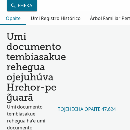
EHEKA
Opaite
Umi Registro Histórico
Árbol Familiar Per
Umi
documento
tembiasakue
rehegua
ojejuhúva
Hrehor-pe
g̃uarã
Umi documento
TOJEHECHA OPAITE 47,624
tembiasakue
rehegua ha’e umi
documento