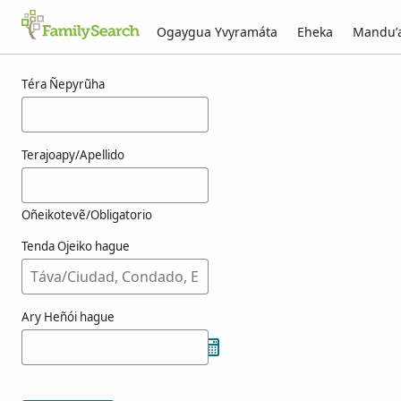
Ogaygua Yvyramáta
Eheka
Mandu’
Resultado-kuéra hrehor-pe g̃uarã
Téra Ñepyrũha
Terajoapy/Apellido
Oñeikotevẽ/Obligatorio
Tenda Ojeiko hague
Ary Heñói hague