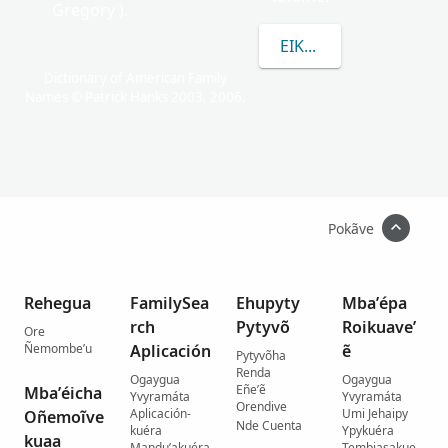
Gregory ).
EIKUAAVE HREHOR R
Dictionary of American Family
Names © Patrick Hanks 2003, 2006.
Pokãve
Rehegua
FamilySea
Ehupyty
Mba’épa
rch
Pytyvõ
Roikuave’
Ore
Ñemombe’u
Aplicación
ẽ
Pytyvõha
Renda
Ogaygua
Ogaygua
Eñe’ẽ
Mba’éicha
Yvyramáta
Yvyramáta
Orendive
Aplicación-
Umi Jehaipy
Oñemoĩve
Nde Cuenta
kuéra
Ypykuéra
kuaa
Mandu’akuéra
Tembiasakue