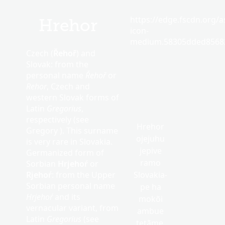
https://edge.fscdn.org/as
Hrehor
icon-
medium.58305dded85682
Czech (
Řehoř
) and
Slovak: from the
personal name
Řehoř
or
Rehor
, Czech and
western Slovak forms of
Latin
Gregorius
,
respectively (see
Hrehor
Gregory ). This surname
ojejuhu
is very rare in Slovakia.
jepive
Germanized form of
ramo
Sorbian
Hrjehoŕ
or
Rjehoŕ
: from the Upper
Slovakia-
Sorbian personal name
pe ha
Hrjehoŕ
and its
mokõi
vernacular variant, from
ambue
Latin
Gregorius
(see
tetãme.