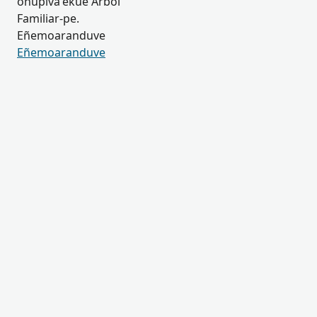
ohupiva’ekue Árbol
Familiar-pe.
Eñemoaranduve
Eñemoaranduve