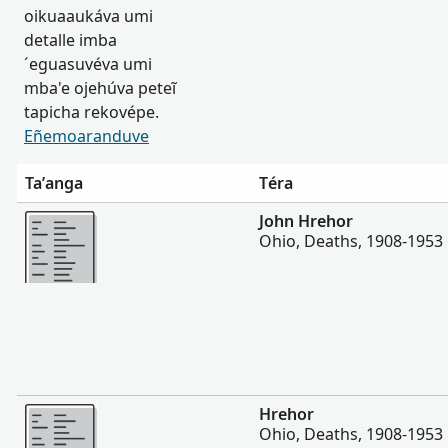
oikuaaukáva umi
detalle imba
´eguasuvéva umi
mba'e ojehúva peteĩ
tapicha rekovépe.
Eñemoaranduve
Ta’anga
Téra
Hetave
John Hrehor
Ohio, Deaths, 1908-1953
Hetave
Hrehor
Ohio, Deaths, 1908-1953