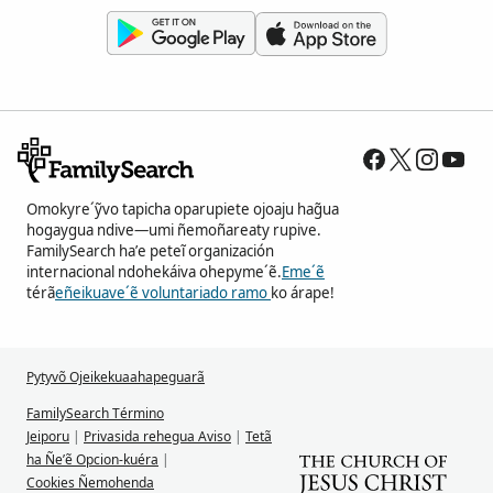
Omokyre´ỹvo tapicha oparupiete ojoaju hag̃ua
hogaygua ndive—umi ñemoñareaty rupive.
FamilySearch ha’e peteĩ organización
internacional ndohekáiva ohepyme´ẽ.
Eme´ẽ
térã
eñeikuave´ẽ voluntariado ramo
ko árape!
Pytyvõ Ojeikekuaahapeguarã
FamilySearch Término
Jeiporu
|
Privasida rehegua Aviso
|
Tetã
ha Ñe’ẽ Opcion-kuéra
|
Cookies Ñemohenda