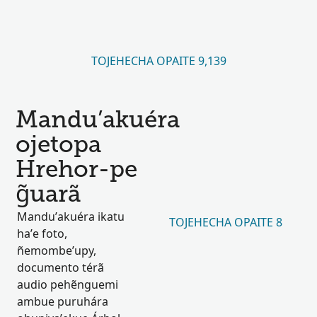
TOJEHECHA OPAITE 9,139
Mandu’akuéra
ojetopa
Hrehor-pe
g̃uarã
Mandu’akuéra ikatu
TOJEHECHA OPAITE 8
ha’e foto,
ñemombe’upy,
documento térã
audio pehẽnguemi
ambue puruhára