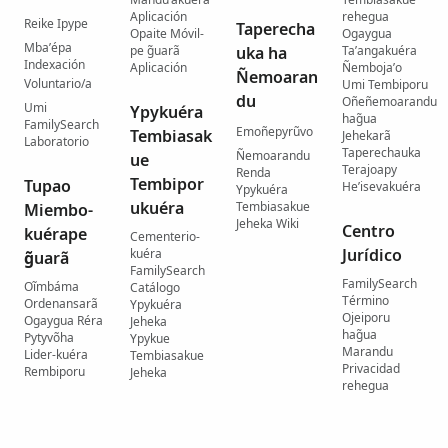
Aplicación
rehegua
Reike Ipype
Taperecha
Opaite Móvil-
Ogaygua
Mba’épa
pe g̃uarã
uka ha
Ta’angakuéra
Indexación
Aplicación
Ñemboja’o
Ñemoaran
Voluntario/a
Umi Tembiporu
du
Oñeñemoarandu
Umi
Ypykuéra
hag̃ua
FamilySearch
Emoñepyrũvo
Tembiasak
Jehekarã
Laboratorio
Taperechauka
Ñemoarandu
ue
Terajoapy
Renda
Tembipor
Tupao
He’isevakuéra
Ypykuéra
ukuéra
Tembiasakue
Miembo-
Jeheka Wiki
Centro
kuérape
Cementerio-
Jurídico
kuéra
g̃uarã
FamilySearch
FamilySearch
Oĩmbáma
Catálogo
Término
Ordenansarã
Ypykuéra
Ojeiporu
Ogaygua Réra
Jeheka
hag̃ua
Pytyvõha
Ypykue
Marandu
Lider-kuéra
Tembiasakue
Privacidad
Rembiporu
Jeheka
rehegua