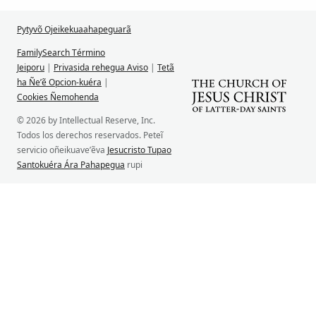
Pytyvõ Ojeikekuaahapeguarã
FamilySearch Término
Jeiporu
|
Privasida rehegua Aviso
|
Tetã
ha Ñe’ẽ Opcion-kuéra
|
Cookies Ñemohenda
© 2026 by Intellectual Reserve, Inc.
Todos los derechos reservados. Peteĩ
servicio oñeikuave’ẽva
Jesucristo Tupao
Santokuéra Ára Pahapegua
rupi