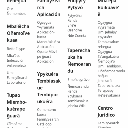
Rehegua
FamilySea
Ehupyty
Mba’épa
rch
Pytyvõ
Roikuave’
Ore
Ñemombe’u
Aplicación
ẽ
Pytyvõha
Renda
Ogaygua
Ogaygua
Eñe’ẽ
Mba’éicha
Yvyramáta
Yvyramáta
Orendive
Aplicación-
Umi Jehaipy
Oñemoĩve
Nde Cuenta
kuéra
Ypykuéra
kuaa
Mandu’akuéra
Tembiasakue
Aplicación
rehegua
Reike Ipype
Taperecha
Opaite Móvil-
Ogaygua
Mba’épa
pe g̃uarã
uka ha
Ta’angakuéra
Indexación
Aplicación
Ñemboja’o
Ñemoaran
Voluntario/a
Umi Tembiporu
du
Oñeñemoarandu
Umi
Ypykuéra
hag̃ua
FamilySearch
Emoñepyrũvo
Tembiasak
Jehekarã
Laboratorio
Taperechauka
Ñemoarandu
ue
Terajoapy
Renda
Tembipor
Tupao
He’isevakuéra
Ypykuéra
ukuéra
Tembiasakue
Miembo-
Jeheka Wiki
Centro
kuérape
Cementerio-
Jurídico
kuéra
g̃uarã
FamilySearch
FamilySearch
Oĩmbáma
Catálogo
Término