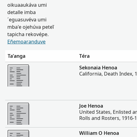
oikuaaukáva umi
detalle imba
´eguasuvéva umi
mba'e ojehúva peteĩ
tapicha rekovépe.
Eñemoaranduve
Ta’anga
Téra
Hetave
Sekonaia Henoa
California, Death Index,
Hetave
Joe Henoa
United States, Enlisted 
Rolls and Rosters, 1916-
Hetave
William O Henoa