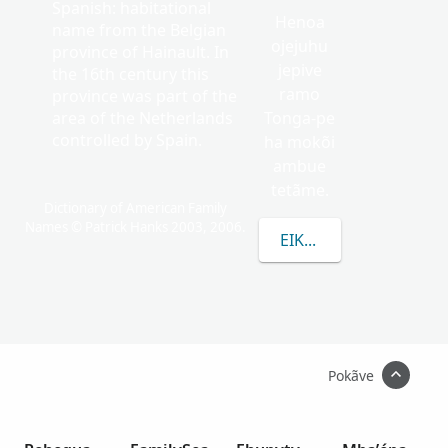
Spanish: habitational
Henoa
name from the Belgian
ojejuhu
province of Hainault. In
jepive
the 16th century this
ramo
province was part of the
area of the Netherlands
Tonga-pe
controlled by Spain.
ha mokõi
ambue
tetãme.
Dictionary of American Family
Names © Patrick Hanks 2003, 2006.
EIKUAAVE HENOA RE
Pokãve