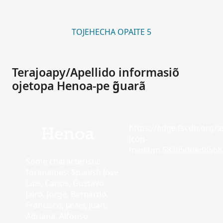
TOJEHECHA OPAITE 5
Terajoapy/Apellido informasiõ
ojetopa Henoa-pe g̃uarã
https://edge.fscdn.org/as
Henoa
icon-
medium.58305dded85682
Some characteristic
forenames: Spanish Jose,
Luis, Carlos, Gustavo,
Jairo, Jorge, Bernardo,
Francisco, Javier, Juan,
Adriana, Alfonso.