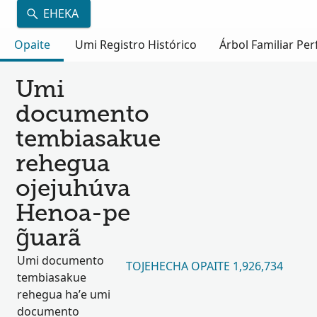
EHEKA
Opaite
Umi Registro Histórico
Árbol Familiar Per
Umi
documento
tembiasakue
rehegua
ojejuhúva
Henoa-pe
g̃uarã
Umi documento
TOJEHECHA OPAITE 1,926,734
tembiasakue
rehegua ha’e umi
documento