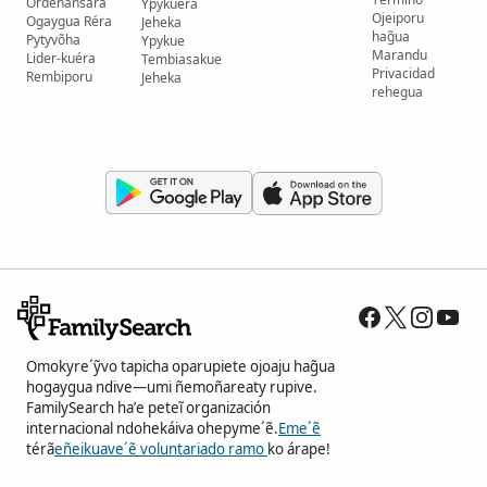
Ordenansarã
Ypykuéra
Ojeiporu
Ogaygua Réra
Jeheka
hag̃ua
Pytyvõha
Ypykue
Marandu
Lider-kuéra
Tembiasakue
Privacidad
Rembiporu
Jeheka
rehegua
Omokyre´ỹvo tapicha oparupiete ojoaju hag̃ua
hogaygua ndive—umi ñemoñareaty rupive.
FamilySearch ha’e peteĩ organización
internacional ndohekáiva ohepyme´ẽ.
Eme´ẽ
térã
eñeikuave´ẽ voluntariado ramo
ko árape!