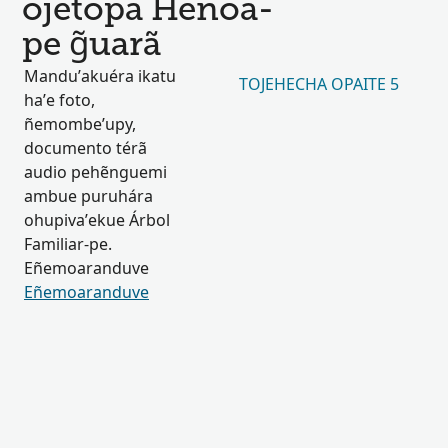
ojetopa Henoa-
pe g̃uarã
Mandu’akuéra ikatu
TOJEHECHA OPAITE 5
ha’e foto,
ñemombe’upy,
documento térã
audio pehẽnguemi
ambue puruhára
ohupiva’ekue Árbol
Familiar-pe.
Eñemoaranduve
Eñemoaranduve