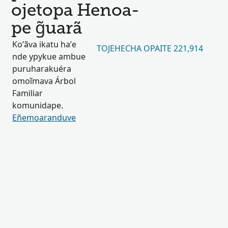
ojetopa Henoa-
pe g̃uarã
Ko’ãva ikatu ha’e
TOJEHECHA OPAITE 221,914
nde ypykue ambue
puruharakuéra
omoĩmava Árbol
Familiar
komunidape.
Eñemoaranduve