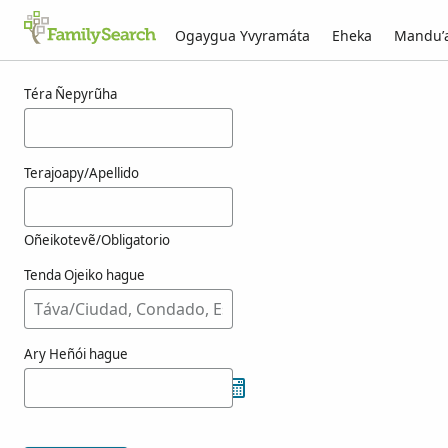
Ogaygua Yvyramáta
Eheka
Mandu’
Resultado-kuéra henoa-pe g̃uarã
Téra Ñepyrũha
Terajoapy/Apellido
Oñeikotevẽ/Obligatorio
Tenda Ojeiko hague
Ary Heñói hague