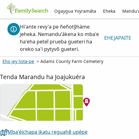
Ogaygua Yvyramáta
Eheka
Mandu’
Hi'ante revy'a pe ñeñotỹháme
jeheka. Nemanduʼákena ko mba'e
EHEJAPAITE
ha'eha peteĩ prueba gueteri ha
oreko sa'i pytyvõ gueteri.
Eho jey lista-pe
> Adams County Farm Cemetery
Tenda Marandu ha Joajukuéra
Mba’éichapa ikatu reguahẽ upépe