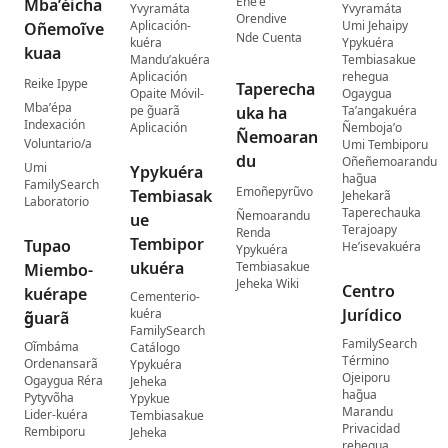
Eñe’ẽ
Mba’éicha
Yvyramáta
Yvyramáta
Orendive
Aplicación-
Umi Jehaipy
Oñemoĩve
Nde Cuenta
kuéra
Ypykuéra
kuaa
Mandu’akuéra
Tembiasakue
Aplicación
rehegua
Reike Ipype
Taperecha
Opaite Móvil-
Ogaygua
Mba’épa
pe g̃uarã
uka ha
Ta’angakuéra
Indexación
Aplicación
Ñemboja’o
Ñemoaran
Voluntario/a
Umi Tembiporu
du
Oñeñemoarandu
Umi
Ypykuéra
hag̃ua
FamilySearch
Emoñepyrũvo
Tembiasak
Jehekarã
Laboratorio
Taperechauka
Ñemoarandu
ue
Terajoapy
Renda
Tembipor
Tupao
He’isevakuéra
Ypykuéra
ukuéra
Tembiasakue
Miembo-
Jeheka Wiki
Centro
kuérape
Cementerio-
Jurídico
kuéra
g̃uarã
FamilySearch
FamilySearch
Oĩmbáma
Catálogo
Término
Ordenansarã
Ypykuéra
Ojeiporu
Ogaygua Réra
Jeheka
hag̃ua
Pytyvõha
Ypykue
Marandu
Lider-kuéra
Tembiasakue
Privacidad
Rembiporu
Jeheka
rehegua