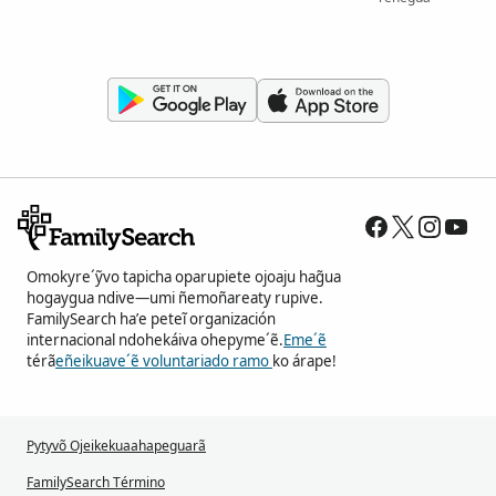
Omokyre´ỹvo tapicha oparupiete ojoaju hag̃ua
hogaygua ndive—umi ñemoñareaty rupive.
FamilySearch ha’e peteĩ organización
internacional ndohekáiva ohepyme´ẽ.
Eme´ẽ
térã
eñeikuave´ẽ voluntariado ramo
ko árape!
Pytyvõ Ojeikekuaahapeguarã
FamilySearch Término