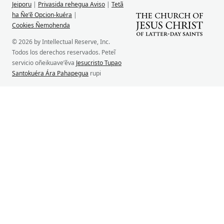
Jeiporu
|
Privasida rehegua Aviso
|
Tetã
ha Ñe’ẽ Opcion-kuéra
|
Cookies Ñemohenda
© 2026 by Intellectual Reserve, Inc.
Todos los derechos reservados. Peteĩ
servicio oñeikuave’ẽva
Jesucristo Tupao
Santokuéra Ára Pahapegua
rupi