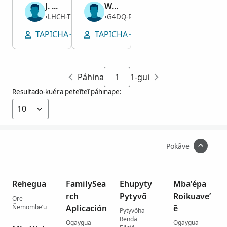
J. M. Packard
William Henry Scott
Kuimba’e
Kuimba’e
LHCH-TBD
G4DQ-RFJ
–1901
•
1852–1912
•
TAPICHA
EMBOJOAPY TYVY RENDA
TAPICHA
EMBOJOAPY TYVY REN
Páhina
1-gui
Resultado-kuéra peteĩteĩ páhinape:
Pokãve
Rehegua
FamilySea
Ehupyty
Mba’épa
rch
Pytyvõ
Roikuave’
Ore
Ñemombe’u
Aplicación
ẽ
Pytyvõha
Renda
Ogaygua
Ogaygua