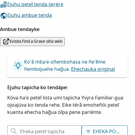
Ejuhu peteĩ tenda ijerére
Ejuhu ambue tenda
Ambue tendayke
Evisita Find a Grave sitio web
Ko'ã mba'e oñembohasa ne ñe'ẽme
ñembojuehe hag̃ua.
Ehechauka original
Ejuhu tapicha ko tendápe:
Kóva ha'e peteĩ lista umi tapicha Yvyra Familiar-gua
ojoajúva ko tenda rehe. Eike térã emoheñói peteĩ
kuenta ehecha hag̃ua oĩpa pene pariénte.
EHEKA PORÃVE