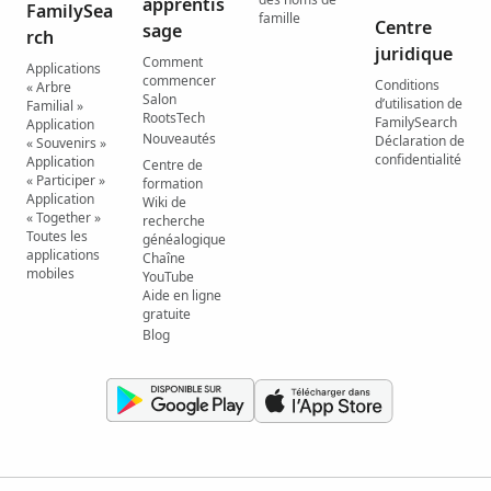
apprentis
FamilySea
famille
Centre
sage
rch
juridique
Comment
Applications
commencer
Conditions
« Arbre
Salon
d’utilisation de
Familial »
RootsTech
FamilySearch
Application
Nouveautés
Déclaration de
« Souvenirs »
confidentialité
Application
Centre de
« Participer »
formation
Application
Wiki de
« Together »
recherche
Toutes les
généalogique
applications
Chaîne
mobiles
YouTube
Aide en ligne
gratuite
Blog