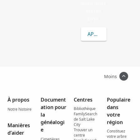
dans deux
autres
pays.
APPRENEZ-EN DAVAN
Moins
À propos
Document
Centres
Populaire
ation pour
dans
Bibliothèque
Notre histoire
la
FamilySearch
votre
de Salt Lake
généalogi
région
Manières
City
e
Trouver un
Constituez
d’aider
centre
votre arbre
Cimetières