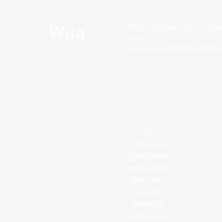
https://edge.fscdn.org/as
Wiig
icon-
medium.58305dded85682
On
retrouve
généralem
ent le nom
Wiig dans
ce pays :
Norvège,
ainsi que