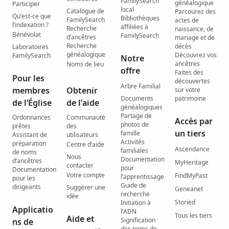
FamilySearch
généalogique
Participer
local
Catalogue de
Parcourez des
Qu’est-ce que
Bibliothèques
FamilySearch
actes de
l’indexation ?
affiliées à
Recherche
naissance, de
Bénévolat
FamilySearch
d’ancêtres
mariage et de
Recherche
décès
Laboratoires
généalogique
Découvrez vos
FamilySearch
Notre
ancêtres
Noms de lieu
offre
Faites des
Pour les
découvertes
Arbre Familial
membres
Obtenir
sur votre
Documents
patrimoine
de l’Église
de l’aide
généalogiques
Partage de
Ordonnances
Communauté
Accès par
photos de
prêtes
des
un tiers
famille
Assistant de
utilisateurs
Activités
préparation
Centre d’aide
Ascendance
familiales
de noms
Nous
Documentation
d’ancêtres
MyHeritage
contacter
pour
Documentation
Votre compte
FindMyPast
l’apprentissage
pour les
Guide de
dirigeants
Suggérer une
Geneanet
recherche
idée
Storied
Initiation à
Applicatio
l’ADN
Tous les tiers
Aide et
Signification
ns de
des noms de