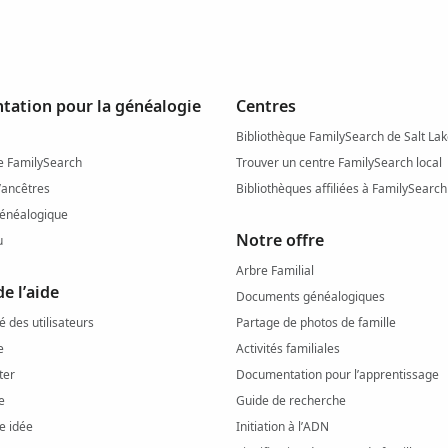
ation pour la généalogie
Centres
Bibliothèque FamilySearch de Salt Lak
e FamilySearch
Trouver un centre FamilySearch local
’ancêtres
Bibliothèques affiliées à FamilySearch
énéalogique
Notre offre
u
Arbre Familial
e l’aide
Documents généalogiques
des utilisateurs
Partage de photos de famille
e
Activités familiales
ter
Documentation pour l’apprentissage
e
Guide de recherche
e idée
Initiation à l’ADN