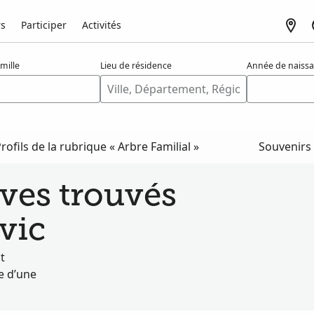
rs
Participer
Activités
mille
Lieu de résidence
Année de naiss
rofils de la rubrique « Arbre Familial »
Souvenirs
ves trouvés
vic
t
e d’une