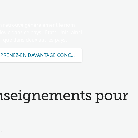
 retrouve généralement le nom
lovic dans ce pays : États-Unis, ainsi
que dans deux autres pays.
PRENEZ-EN DAVANTAGE CONCERNANT LE NOM VRESILOVI
enseignements pour
.