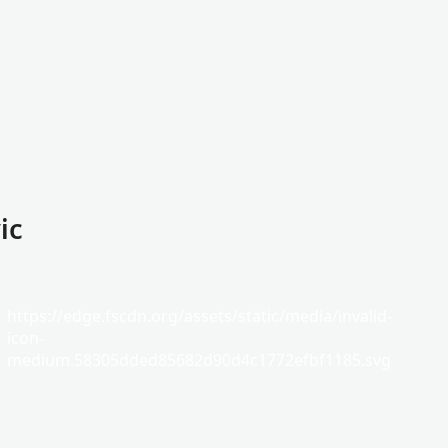
ic
https://edge.fscdn.org/assets/static/media/invalid-
icon-
medium.58305dded85682d90d4c1772efbf1185.svg