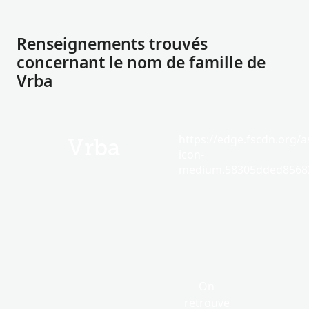
Renseignements trouvés
concernant le nom de famille de
Vrba
https://edge.fscdn.org/as
Vrba
icon-
medium.58305dded85682
On
retrouve