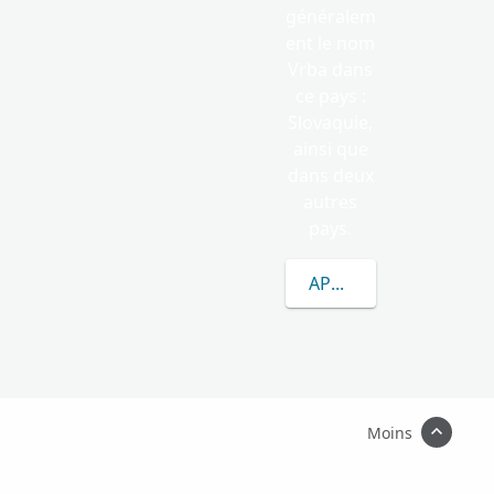
généralem
ent le nom
Vrba dans
ce pays :
Slovaquie,
ainsi que
dans deux
autres
pays.
APPRENEZ-EN DAVAN
Moins