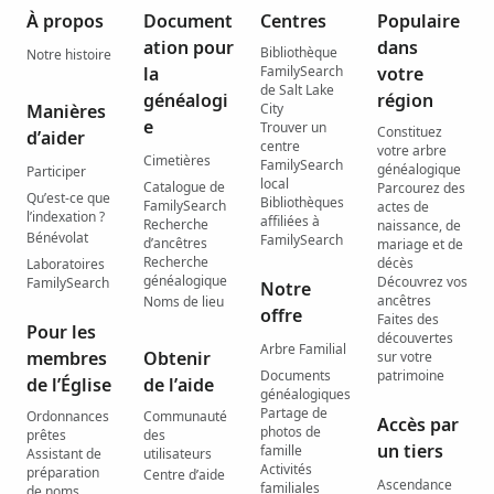
À propos
Document
Centres
Populaire
ation pour
dans
Bibliothèque
Notre histoire
la
FamilySearch
votre
de Salt Lake
généalogi
région
Manières
City
e
Trouver un
Constituez
d’aider
centre
votre arbre
Cimetières
FamilySearch
généalogique
Participer
local
Catalogue de
Parcourez des
Qu’est-ce que
Bibliothèques
FamilySearch
actes de
l’indexation ?
affiliées à
Recherche
naissance, de
Bénévolat
FamilySearch
d’ancêtres
mariage et de
Recherche
décès
Laboratoires
généalogique
Découvrez vos
FamilySearch
Notre
ancêtres
Noms de lieu
offre
Faites des
Pour les
découvertes
Arbre Familial
membres
Obtenir
sur votre
Documents
patrimoine
de l’Église
de l’aide
généalogiques
Partage de
Ordonnances
Communauté
Accès par
photos de
prêtes
des
un tiers
famille
Assistant de
utilisateurs
Activités
préparation
Centre d’aide
Ascendance
familiales
de noms