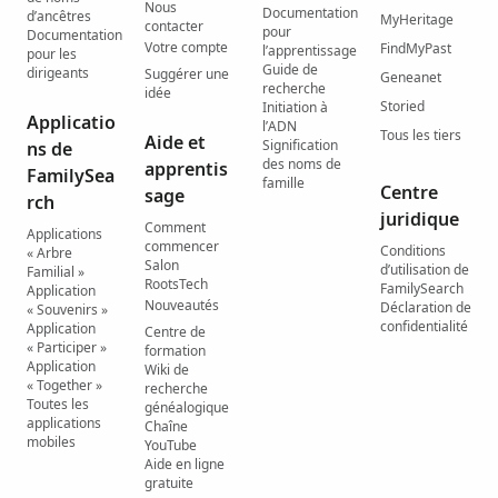
Nous
Documentation
d’ancêtres
MyHeritage
contacter
pour
Documentation
Votre compte
FindMyPast
l’apprentissage
pour les
Guide de
dirigeants
Suggérer une
Geneanet
recherche
idée
Storied
Initiation à
Applicatio
l’ADN
Tous les tiers
Aide et
Signification
ns de
des noms de
apprentis
FamilySea
famille
Centre
sage
rch
juridique
Comment
Applications
commencer
Conditions
« Arbre
Salon
d’utilisation de
Familial »
RootsTech
FamilySearch
Application
Nouveautés
Déclaration de
« Souvenirs »
confidentialité
Application
Centre de
« Participer »
formation
Application
Wiki de
« Together »
recherche
Toutes les
généalogique
applications
Chaîne
mobiles
YouTube
Aide en ligne
gratuite