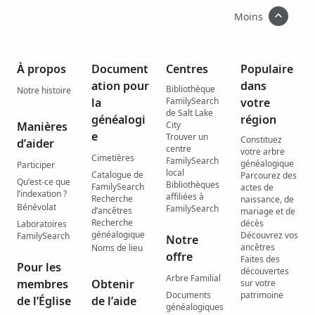
Moins
À propos
Document
Centres
Populaire
ation pour
dans
Bibliothèque
Notre histoire
la
FamilySearch
votre
de Salt Lake
généalogi
région
Manières
City
e
Trouver un
Constituez
d’aider
centre
votre arbre
Cimetières
FamilySearch
généalogique
Participer
local
Catalogue de
Parcourez des
Qu’est-ce que
Bibliothèques
FamilySearch
actes de
l’indexation ?
affiliées à
Recherche
naissance, de
Bénévolat
FamilySearch
d’ancêtres
mariage et de
Recherche
décès
Laboratoires
généalogique
Découvrez vos
FamilySearch
Notre
ancêtres
Noms de lieu
offre
Faites des
Pour les
découvertes
Arbre Familial
membres
Obtenir
sur votre
Documents
patrimoine
de l’Église
de l’aide
généalogiques