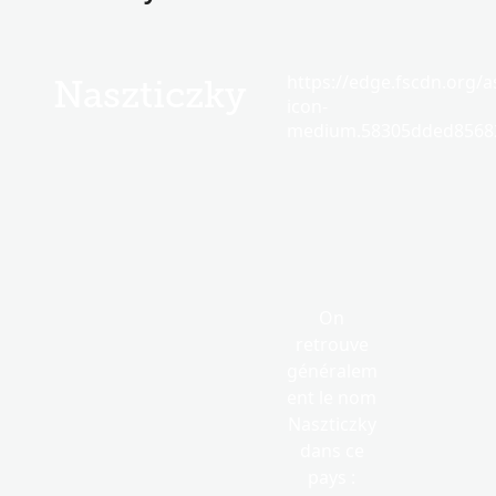
https://edge.fscdn.org/as
Naszticzky
icon-
medium.58305dded85682
On
retrouve
généralem
ent le nom
Naszticzky
dans ce
pays :