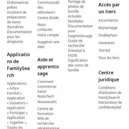
Partage de
Ordonnances
Communauté
Accès par
photos de
prêtes
des
un tiers
famille
Assistant de
utilisateurs
Activités
préparation
Centre d’aide
Ascendance
familiales
de noms
Nous
Documentation
d’ancêtres
MyHeritage
contacter
pour
Documentation
Votre compte
FindMyPast
l’apprentissage
pour les
Guide de
dirigeants
Suggérer une
Geneanet
recherche
idée
Storied
Initiation à
Applicatio
l’ADN
Tous les tiers
Aide et
Signification
ns de
des noms de
apprentis
FamilySea
famille
Centre
sage
rch
juridique
Comment
Applications
commencer
Conditions
« Arbre
Salon
d’utilisation de
Familial »
RootsTech
FamilySearch
Application
Nouveautés
Déclaration de
« Souvenirs »
confidentialité
Application
Centre de
« Participer »
formation
Application
Wiki de
« Together »
recherche
Toutes les
généalogique