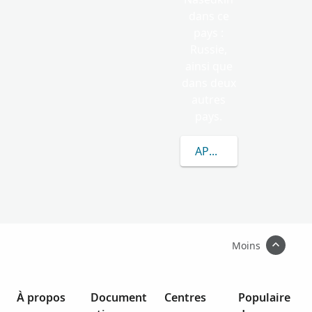
dans ce
pays :
Russie,
ainsi que
dans deux
autres
pays.
APPRENEZ-EN DAVAN
Moins
À propos
Document
Centres
Populaire