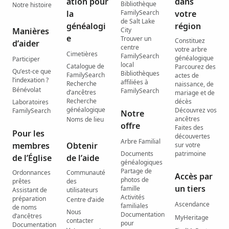
ation pour
dans
Bibliothèque
Notre histoire
la
FamilySearch
votre
de Salt Lake
généalogi
région
Manières
City
e
Trouver un
Constituez
d’aider
centre
votre arbre
Cimetières
FamilySearch
généalogique
Participer
local
Catalogue de
Parcourez des
Qu’est-ce que
Bibliothèques
FamilySearch
actes de
l’indexation ?
affiliées à
Recherche
naissance, de
Bénévolat
FamilySearch
d’ancêtres
mariage et de
Recherche
décès
Laboratoires
généalogique
Découvrez vos
FamilySearch
Notre
ancêtres
Noms de lieu
offre
Faites des
Pour les
découvertes
Arbre Familial
membres
Obtenir
sur votre
Documents
patrimoine
de l’Église
de l’aide
généalogiques
Partage de
Ordonnances
Communauté
Accès par
photos de
prêtes
des
un tiers
famille
Assistant de
utilisateurs
Activités
préparation
Centre d’aide
Ascendance
familiales
de noms
Nous
Documentation
d’ancêtres
MyHeritage
contacter
pour
Documentation