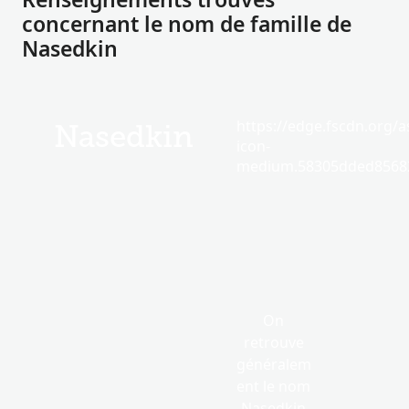
concernant le nom de famille de
Nasedkin
https://edge.fscdn.org/as
Nasedkin
icon-
medium.58305dded85682
On
retrouve
généralem
ent le nom
Nasedkin