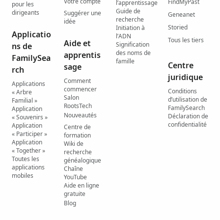
Votre compte
FindMyPast
l’apprentissage
pour les
Guide de
dirigeants
Suggérer une
Geneanet
recherche
idée
Storied
Initiation à
Applicatio
l’ADN
Tous les tiers
Aide et
Signification
ns de
des noms de
apprentis
FamilySea
famille
Centre
sage
rch
juridique
Comment
Applications
commencer
Conditions
« Arbre
Salon
d’utilisation de
Familial »
RootsTech
FamilySearch
Application
Nouveautés
Déclaration de
« Souvenirs »
confidentialité
Application
Centre de
« Participer »
formation
Application
Wiki de
« Together »
recherche
Toutes les
généalogique
applications
Chaîne
mobiles
YouTube
Aide en ligne
gratuite
Blog