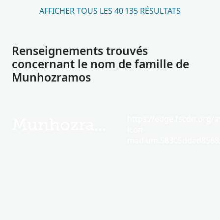
AFFICHER TOUS LES 40 135 RÉSULTATS
Renseignements trouvés
concernant le nom de famille de
Munhozramos
https://edge.fscdn.org/as
Munhozramos
icon-
medium.58305dded85682