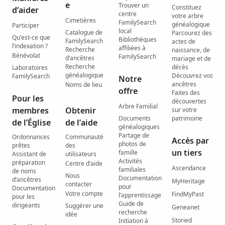
e
Trouver un
Constituez
d’aider
centre
votre arbre
Cimetières
FamilySearch
généalogique
Participer
local
Catalogue de
Parcourez des
Qu’est-ce que
Bibliothèques
FamilySearch
actes de
l’indexation ?
affiliées à
Recherche
naissance, de
Bénévolat
FamilySearch
d’ancêtres
mariage et de
Recherche
décès
Laboratoires
généalogique
Découvrez vos
FamilySearch
Notre
ancêtres
Noms de lieu
offre
Faites des
Pour les
découvertes
Arbre Familial
membres
Obtenir
sur votre
Documents
patrimoine
de l’Église
de l’aide
généalogiques
Partage de
Ordonnances
Communauté
Accès par
photos de
prêtes
des
un tiers
famille
Assistant de
utilisateurs
Activités
préparation
Centre d’aide
Ascendance
familiales
de noms
Nous
Documentation
d’ancêtres
MyHeritage
contacter
pour
Documentation
Votre compte
FindMyPast
l’apprentissage
pour les
Guide de
dirigeants
Suggérer une
Geneanet
recherche
idée
Storied
Initiation à