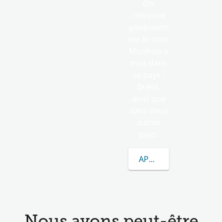
On
retrouve
généralem
ent le nom
Munhozra
mos dans
ce pays :
Brésil,
ainsi que
dans deux
autres
pays.
APPRENEZ-EN DAVA