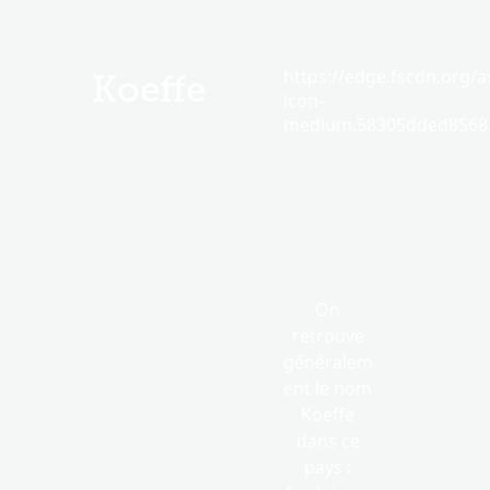
https://edge.fscdn.org/as
Koeffe
icon-
medium.58305dded85682
On
retrouve
généralem
ent le nom
Koeffe
dans ce
pays :