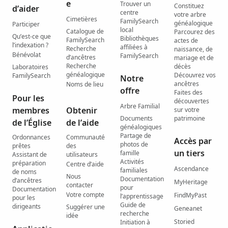
e
Trouver un
Constituez
d’aider
centre
votre arbre
Cimetières
FamilySearch
généalogique
Participer
local
Catalogue de
Parcourez des
Qu’est-ce que
Bibliothèques
FamilySearch
actes de
l’indexation ?
affiliées à
Recherche
naissance, de
Bénévolat
FamilySearch
d’ancêtres
mariage et de
Recherche
décès
Laboratoires
généalogique
Découvrez vos
FamilySearch
Notre
ancêtres
Noms de lieu
offre
Faites des
Pour les
découvertes
Arbre Familial
membres
Obtenir
sur votre
Documents
patrimoine
de l’Église
de l’aide
généalogiques
Partage de
Ordonnances
Communauté
Accès par
photos de
prêtes
des
un tiers
famille
Assistant de
utilisateurs
Activités
préparation
Centre d’aide
Ascendance
familiales
de noms
Nous
Documentation
d’ancêtres
MyHeritage
contacter
pour
Documentation
Votre compte
FindMyPast
l’apprentissage
pour les
Guide de
dirigeants
Suggérer une
Geneanet
recherche
idée
Storied
Initiation à