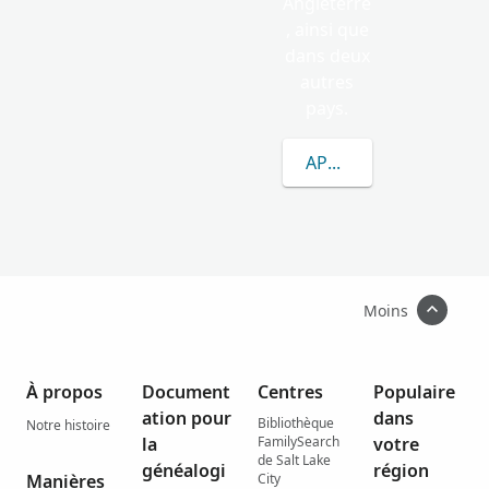
Angleterre
, ainsi que
dans deux
autres
pays.
APPRENEZ-EN DAVAN
Moins
À propos
Document
Centres
Populaire
ation pour
dans
Bibliothèque
Notre histoire
la
FamilySearch
votre
de Salt Lake
généalogi
région
Manières
City