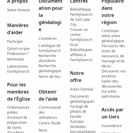
À propos
Document
Centres
Populaire
ation pour
dans
Bibliothèque
Notre histoire
la
FamilySearch
votre
de Salt Lake
généalogi
région
Manières
City
e
Trouver un
Constituez
d’aider
centre
votre arbre
Cimetières
FamilySearch
généalogique
Participer
local
Catalogue de
Parcourez des
Qu’est-ce que
Bibliothèques
FamilySearch
actes de
l’indexation ?
affiliées à
Recherche
naissance, de
Bénévolat
FamilySearch
d’ancêtres
mariage et de
Recherche
décès
Laboratoires
généalogique
Découvrez vos
FamilySearch
Notre
ancêtres
Noms de lieu
offre
Faites des
Pour les
découvertes
Arbre Familial
membres
Obtenir
sur votre
Documents
patrimoine
de l’Église
de l’aide
généalogiques
Partage de
Ordonnances
Communauté
Accès par
photos de
prêtes
des
un tiers
famille
Assistant de
utilisateurs
Activités
préparation
Centre d’aide
Ascendance
familiales
de noms
Nous
Documentation
d’ancêtres