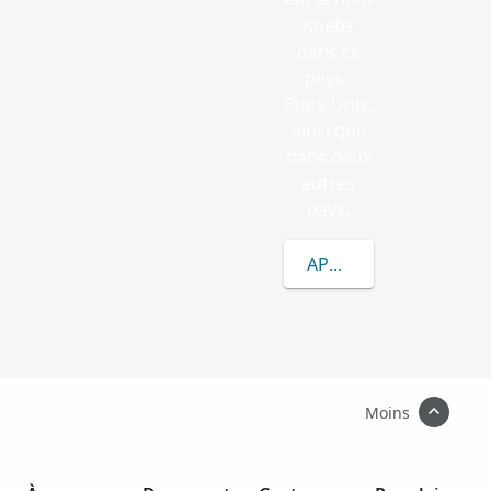
Koebs
dans ce
pays :
États-Unis,
ainsi que
dans deux
autres
pays.
APPRENEZ-EN DAVAN
Moins