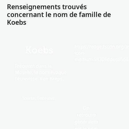
Renseignements trouvés
concernant le nom de famille de
Koebs
https://edge.fscdn.org/as
Koebs
icon-
medium.58305dded85682
Fréquent dans la
Moselle, le nom évoque
l'écrevisse. Voir Kreps.
Source: Geneanet.
On
retrouve
généralem
ent le nom