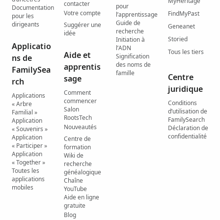
MyHeritage
contacter
pour
Documentation
Votre compte
FindMyPast
l’apprentissage
pour les
Guide de
dirigeants
Suggérer une
Geneanet
recherche
idée
Storied
Initiation à
Applicatio
l’ADN
Tous les tiers
Aide et
Signification
ns de
des noms de
apprentis
FamilySea
famille
Centre
sage
rch
juridique
Comment
Applications
commencer
Conditions
« Arbre
Salon
d’utilisation de
Familial »
RootsTech
FamilySearch
Application
Nouveautés
Déclaration de
« Souvenirs »
confidentialité
Application
Centre de
« Participer »
formation
Application
Wiki de
« Together »
recherche
Toutes les
généalogique
applications
Chaîne
mobiles
YouTube
Aide en ligne
gratuite
Blog