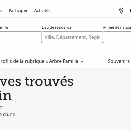
rs
Participer
Activités
mille
Lieu de résidence
Année de naiss
rofils de la rubrique « Arbre Familial »
Souvenirs
ves trouvés
in
t
e d’une