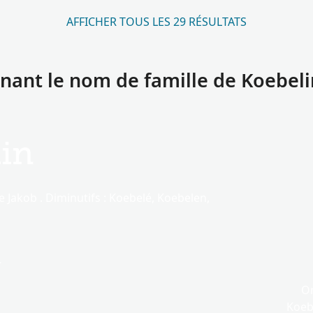
AFFICHER TOUS LES 29 RÉSULTATS
ant le nom de famille de Koebeli
in
e Jakob . Diminutifs : Koebelé, Koebelen,
.
On
Koebe