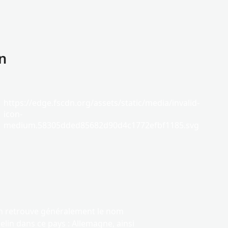
n
https://edge.fscdn.org/assets/static/media/invalid-
icon-
medium.58305dded85682d90d4c1772efbf1185.svg
 retrouve généralement le nom
lin dans ce pays : Allemagne, ainsi