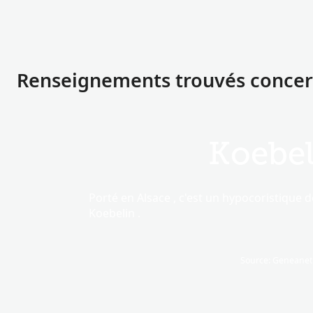
Renseignements trouvés concern
Koebel
Porté en Alsace , c'est un hypocoristique d
Koebelin .
Source: Geneanet