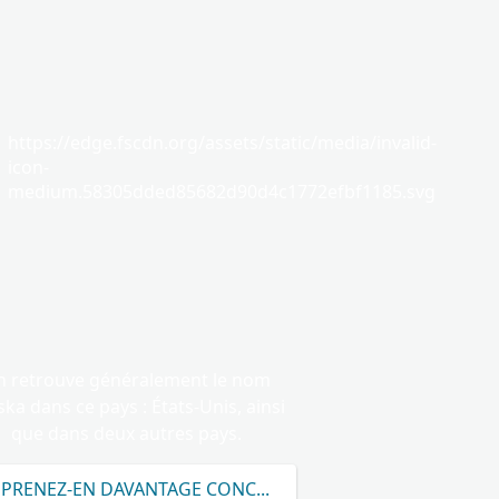
https://edge.fscdn.org/assets/static/media/invalid-
icon-
medium.58305dded85682d90d4c1772efbf1185.svg
 retrouve généralement le nom
ka dans ce pays : États-Unis, ainsi
que dans deux autres pays.
PPRENEZ-EN DAVANTAGE CONCERNANT LE NOM FENSKA