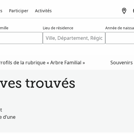
rs
Participer
Activités
mille
Lieu de résidence
Année de naiss
rofils de la rubrique « Arbre Familial »
Souvenirs
ves trouvés
t
e d’une