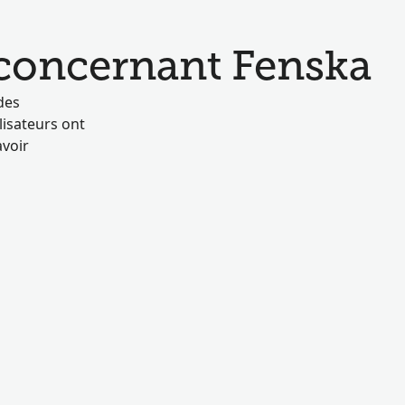
 concernant Fenska
des
isateurs ont
avoir