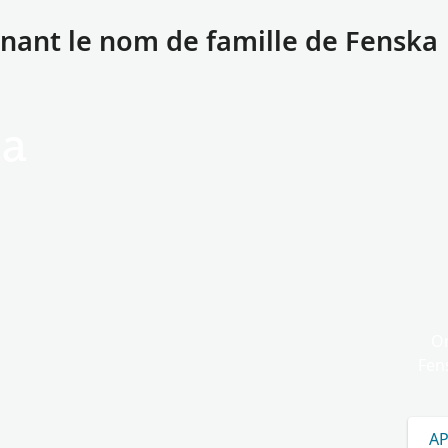
ant le nom de famille de Fenska
ka
On
Fens
A