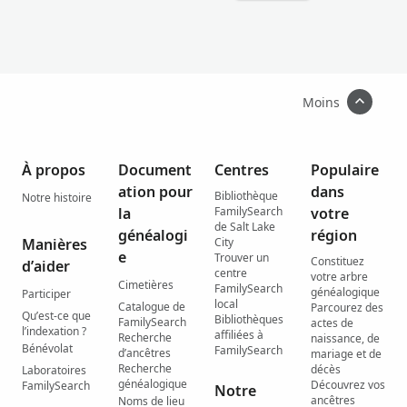
Moins
À propos
Document
Centres
Populaire
ation pour
dans
Bibliothèque
Notre histoire
la
FamilySearch
votre
de Salt Lake
généalogi
région
Manières
City
e
Trouver un
Constituez
d’aider
centre
votre arbre
Cimetières
FamilySearch
généalogique
Participer
local
Catalogue de
Parcourez des
Qu’est-ce que
Bibliothèques
FamilySearch
actes de
l’indexation ?
affiliées à
Recherche
naissance, de
Bénévolat
FamilySearch
d’ancêtres
mariage et de
Recherche
décès
Laboratoires
généalogique
Découvrez vos
FamilySearch
Notre
ancêtres
Noms de lieu