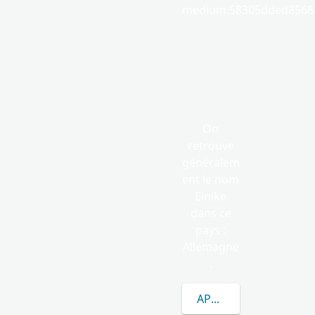
medium.58305dded85682
On
retrouve
généralem
ent le nom
Einike
dans ce
pays :
Allemagne
.
APPRENEZ-EN DAVANT