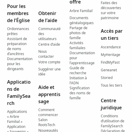
offre
Faites des
Pour les
découvertes
Arbre Familial
membres
Obtenir
sur votre
Documents
patrimoine
de l’Église
de l’aide
généalogiques
Partage de
Ordonnances
Communauté
Accès par
photos de
prêtes
des
un tiers
famille
Assistant de
utilisateurs
Activités
préparation
Centre d’aide
Ascendance
familiales
de noms
Nous
Documentation
d’ancêtres
MyHeritage
contacter
pour
Documentation
Votre compte
FindMyPast
l’apprentissage
pour les
Guide de
dirigeants
Suggérer une
Geneanet
recherche
idée
Storied
Initiation à
Applicatio
l’ADN
Tous les tiers
Aide et
Signification
ns de
des noms de
apprentis
FamilySea
famille
Centre
sage
rch
juridique
Comment
Applications
commencer
Conditions
« Arbre
Salon
d’utilisation de
Familial »
RootsTech
FamilySearch
Application
Nouveautés
Déclaration de
« Souvenirs »