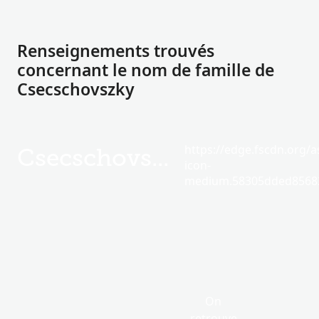
Renseignements trouvés
concernant le nom de famille de
Csecschovszky
https://edge.fscdn.org/as
Csecschovszky
icon-
medium.58305dded85682
On
retrouve