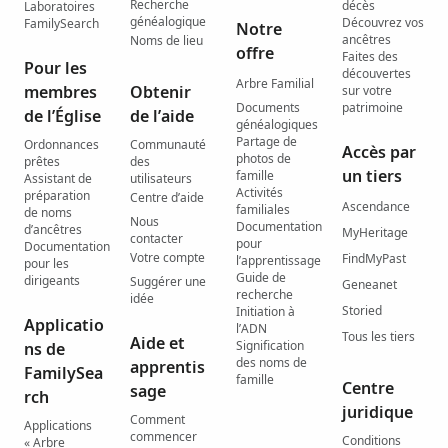
Recherche
décès
Laboratoires
généalogique
Découvrez vos
FamilySearch
Notre
ancêtres
Noms de lieu
offre
Faites des
Pour les
découvertes
Arbre Familial
membres
Obtenir
sur votre
Documents
patrimoine
de l’Église
de l’aide
généalogiques
Partage de
Ordonnances
Communauté
Accès par
photos de
prêtes
des
un tiers
famille
Assistant de
utilisateurs
Activités
préparation
Centre d’aide
Ascendance
familiales
de noms
Nous
Documentation
d’ancêtres
MyHeritage
contacter
pour
Documentation
Votre compte
FindMyPast
l’apprentissage
pour les
Guide de
dirigeants
Suggérer une
Geneanet
recherche
idée
Storied
Initiation à
Applicatio
l’ADN
Tous les tiers
Aide et
Signification
ns de
des noms de
apprentis
FamilySea
famille
Centre
sage
rch
juridique
Comment
Applications
commencer
Conditions
« Arbre