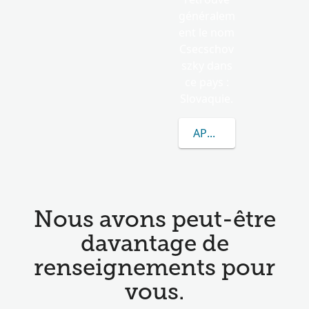
généralem
ent le nom
Csecschov
szky dans
ce pays :
Slovaquie.
APPRENEZ-EN DAVAN
Nous avons peut-être
davantage de
renseignements pour
vous.