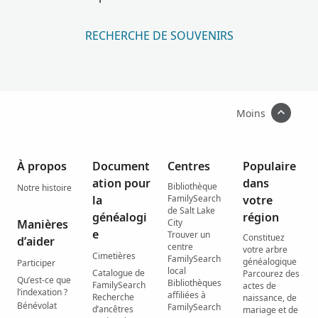
RECHERCHE DE SOUVENIRS
Moins
À propos
Document
Centres
Populaire
ation pour
dans
Bibliothèque
Notre histoire
la
FamilySearch
votre
de Salt Lake
généalogi
région
Manières
City
e
Trouver un
Constituez
d’aider
centre
votre arbre
Cimetières
FamilySearch
généalogique
Participer
local
Catalogue de
Parcourez des
Qu’est-ce que
Bibliothèques
FamilySearch
actes de
l’indexation ?
affiliées à
Recherche
naissance, de
Bénévolat
FamilySearch
d’ancêtres
mariage et de