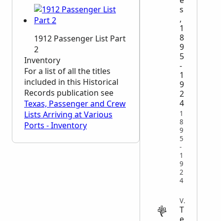
é
s
,
1
8
1912 Passenger List Part
9
2
5
Inventory
-
For a list of all the titles
1
included in this Historical
9
Records publication see
2
4
Texas, Passenger and Crew
1
Lists Arriving at Various
8
Ports - Inventory
9
5
-
1
9
2
4
VITAL
T
e