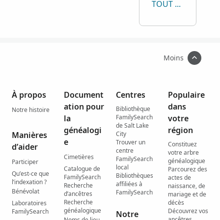
TOUT AFFICHER
Moins
À propos
Document
Centres
Populaire
ation pour
dans
Bibliothèque
Notre histoire
la
FamilySearch
votre
de Salt Lake
généalogi
région
Manières
City
e
Trouver un
Constituez
d’aider
centre
votre arbre
Cimetières
FamilySearch
généalogique
Participer
local
Catalogue de
Parcourez des
Qu’est-ce que
Bibliothèques
FamilySearch
actes de
l’indexation ?
affiliées à
Recherche
naissance, de
Bénévolat
FamilySearch
d’ancêtres
mariage et de
Recherche
décès
Laboratoires
généalogique
Découvrez vos
FamilySearch
Notre
ancêtres
Noms de lieu