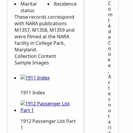
C
Marital
Residence
o
status
m
These records correspond
t
with
NARA
publications
é
M1357, M1358, M1359 and
d
were filmed at the
NARA
e
C
facility in College Park,
o
Maryland.
o
Collection Content
k
Sample Images
e
,
A
c
t
1911 Index
e
s
n
o
t
1912 Passenger List Part
a
ri
1