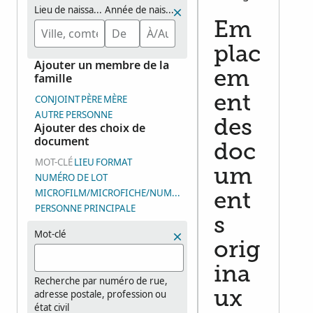
Lieu de naissance
Année de naissance (plage de dates)
Em
plac
Ajouter un membre de la
em
famille
CONJOINT
PÈRE
MÈRE
ent
AUTRE PERSONNE
des
Ajouter des choix de
document
doc
MOT-CLÉ
LIEU
FORMAT
um
NUMÉRO DE LOT
MICROFILM/MICROFICHE/NUMÉRO DE GROUPE D’IMAGES (DGS
ent
PERSONNE PRINCIPALE
s
Mot-clé
orig
ina
Recherche par numéro de rue,
adresse postale, profession ou
ux
état civil