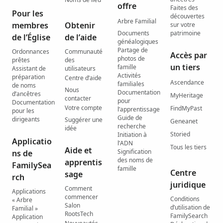
offre
Faites des
Pour les
découvertes
Arbre Familial
membres
Obtenir
sur votre
Documents
patrimoine
de l’Église
de l’aide
généalogiques
Partage de
Ordonnances
Communauté
Accès par
photos de
prêtes
des
un tiers
famille
Assistant de
utilisateurs
Activités
préparation
Centre d’aide
Ascendance
familiales
de noms
Nous
Documentation
d’ancêtres
MyHeritage
contacter
pour
Documentation
Votre compte
FindMyPast
l’apprentissage
pour les
Guide de
dirigeants
Suggérer une
Geneanet
recherche
idée
Storied
Initiation à
Applicatio
l’ADN
Tous les tiers
Aide et
Signification
ns de
des noms de
apprentis
FamilySea
famille
Centre
sage
rch
juridique
Comment
Applications
commencer
Conditions
« Arbre
Salon
d’utilisation de
Familial »
RootsTech
FamilySearch
Application