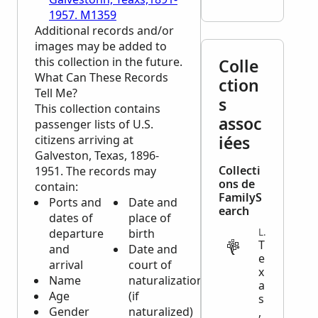
1957. M1359
Additional records and/or
images may be added to
this collection in the future.
Colle
What Can These Records
ction
Tell Me?
s
This collection contains
assoc
passenger lists of U.S.
iées
citizens arriving at
Galveston, Texas, 1896-
Collecti
1951. The records may
ons de
contain:
FamilyS
Ports and
Date and
earch
dates of
place of
departure
birth
LEGAL
T
and
Date and
e
arrival
court of
x
Name
naturalization
a
Age
(if
s
Gender
naturalized)
,