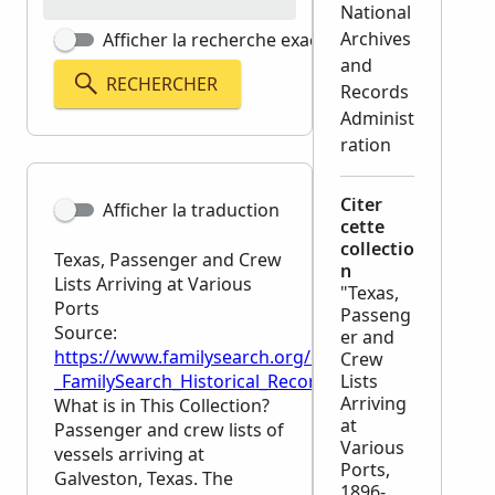
National
Archives
Afficher la recherche exacte
and
RECHERCHER
Records
Administ
ration
Citer
Afficher la traduction
cette
collectio
Texas, Passenger and Crew
n
Lists Arriving at Various
"Texas,
Ports
Passeng
Source:
er and
https://www.familysearch.org/en/wiki/Texas,_Passen
Crew
_FamilySearch_Historical_Records
Lists
Arriving
What is in This Collection?
at
Passenger and crew lists of
Various
vessels arriving at
Ports,
Galveston, Texas. The
1896-