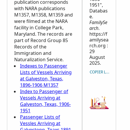
publication corresponds
1951",
with
NARA
publications
Databas
M1357, M1358, M1359 and
e.
were filmed at the
NARA
FamilySe
facility in College Park,
arch
.
Maryland. The records are
https://f
amilysea
part of Record Group 85
rch.org :
Records of the
29
Immigration and
August
Naturalization Service.
2025.
Indexes to Passenger
Lists of Vessels Arriving
COPIER LA CITATION
at Galveston, Texas,
1896-1906 M1357
Index to Passenger of
Vessels Arriving at
Galveston, Texas, 1906-
1951
Passenger Lists of
Vessles Arriving at
Galvestonn, Teaxs,1891-