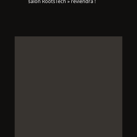
salon RootsTech » reviendra !