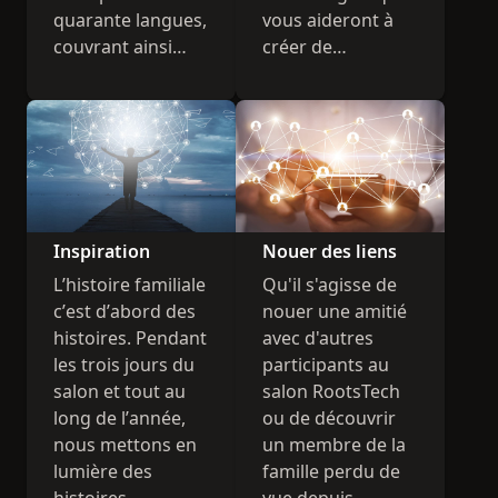
quarante langues,
vous aideront à
couvrant ainsi
créer de
presque tous les
nouveaux liens
pays. En bref, il y
dans votre
en a pour tous les
histoire familiale.
goûts.
Inspiration
Nouer des liens
L’histoire familiale
Qu'il s'agisse de
c’est d’abord des
nouer une amitié
histoires. Pendant
avec d'autres
les trois jours du
participants au
salon et tout au
salon RootsTech
long de l’année,
ou de découvrir
nous mettons en
un membre de la
lumière des
famille perdu de
histoires
vue depuis