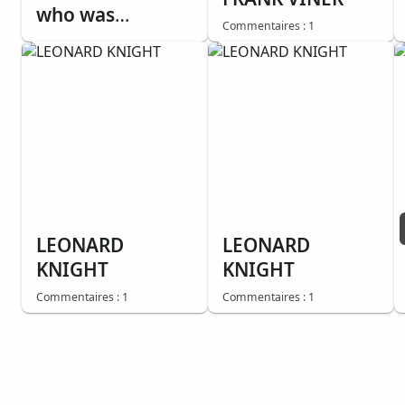
who was
Commentaires : 1
Agnostic, while
tracting with
Sister Emilee
Dummer. He told
us he'd seen
miracles. This
was one.
Everything is
destroyed,
LEONARD
LEONARD
except the Bible.
KNIGHT
KNIGHT
Commentaires : 1
Commentaires : 1