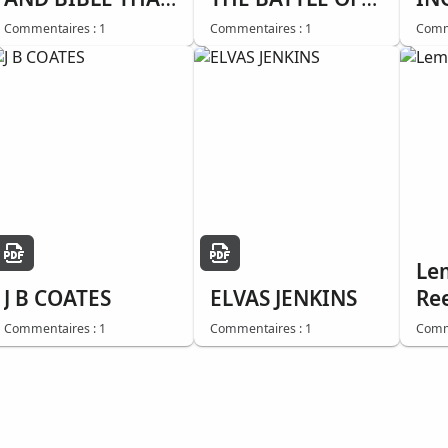
SAVED HIS LIFE
BUNKER HILL
Commentaires : 1
Commentaires : 1
Comme
Le
J B COATES
ELVAS JENKINS
Re
Commentaires : 1
Commentaires : 1
Comme