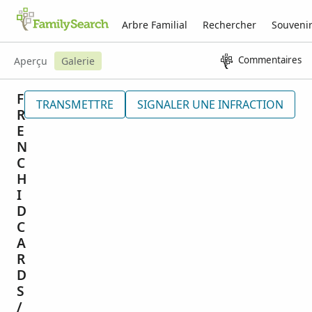
Arbre Familial
Rechercher
Souveni
Commentaires
Aperçu
Galerie
F
TRANSMETTRE
SIGNALER UNE INFRACTION
R
E
N
C
H
I
D
C
A
R
D
S
/