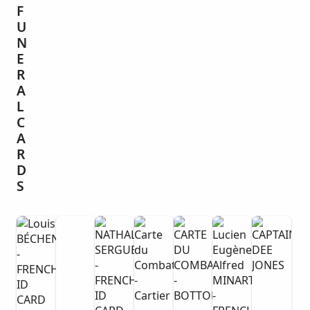
F
U
N
E
R
A
L
C
A
R
D
S