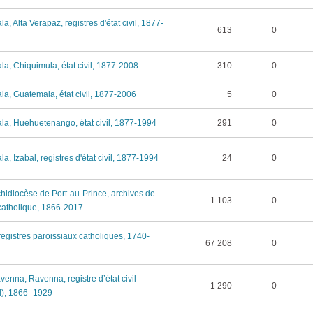
, Alta Verapaz, registres d'état civil, 1877-
613
0
a, Chiquimula, état civil, 1877-2008
310
0
a, Guatemala, état civil, 1877-2006
5
0
a, Huehuetenango, état civil, 1877-1994
291
0
a, Izabal, registres d'état civil, 1877-1994
24
0
rchidiocèse de Port-au-Prince, archives de
1 103
0
 catholique, 1866-2017
 registres paroissiaux catholiques, 1740-
67 208
0
avenna, Ravenna, registre d’état civil
1 290
0
l), 1866- 1929