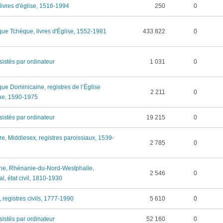
 livres d'église, 1516-1994
250
0
ue Tchèque, livres d'Église, 1552-1981
433 822
0
sistés par ordinateur
1 031
0
ue Dominicaine, registres de l’Église
2 211
0
ue, 1590-1975
sistés par ordinateur
19 215
0
re, Middlesex, registres paroissiaux, 1539-
2 785
0
ne, Rhénanie-du-Nord-Westphalie,
2 546
0
l, état civil, 1810-1930
, registres civils, 1777-1990
5 610
0
sistés par ordinateur
52 160
0