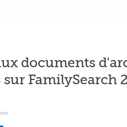
ux documents d'ar
s sur FamilySearch 
 2023
MailText