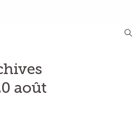
chives
20 août