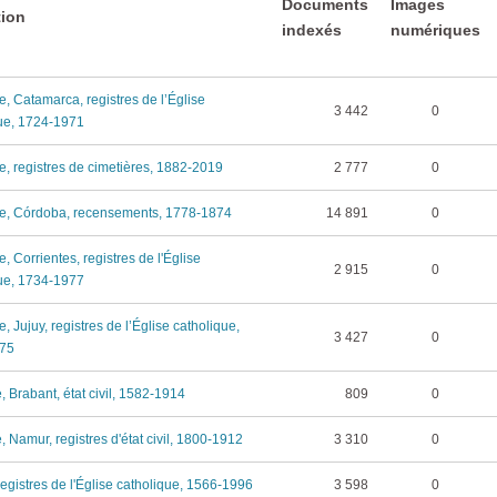
Documents
Images
tion
indexés
numériques
e, Catamarca, registres de l’Église
3 442
0
ue, 1724-1971
e, registres de cimetières, 1882-2019
2 777
0
ne, Córdoba, recensements, 1778-1874
14 891
0
, Corrientes, registres de l'Église
2 915
0
ue, 1734-1977
, Jujuy, registres de l’Église catholique,
3 427
0
75
, Brabant, état civil, 1582-1914
809
0
, Namur, registres d'état civil, 1800-1912
3 310
0
 registres de l'Église catholique, 1566-1996
3 598
0