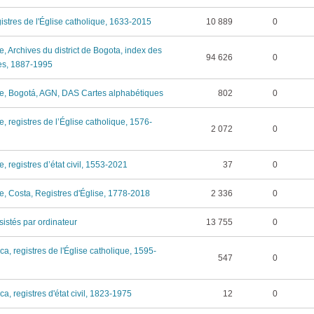
egistres de l'Église catholique, 1633-2015
10 889
0
, Archives du district de Bogota, index des
94 626
0
es, 1887-1995
e, Bogotá, AGN, DAS Cartes alphabétiques
802
0
, registres de l’Église catholique, 1576-
2 072
0
, registres d’état civil, 1553-2021
37
0
, Costa, Registres d'Église, 1778-2018
2 336
0
sistés par ordinateur
13 755
0
ca, registres de l'Église catholique, 1595-
547
0
a, registres d'état civil, 1823-1975
12
0