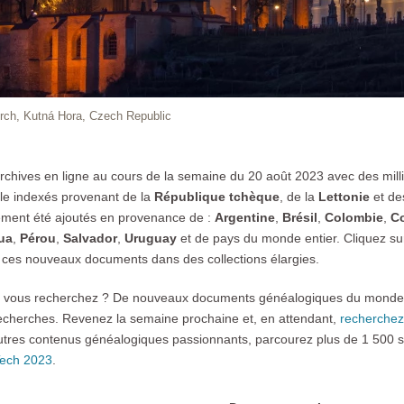
urch, Kutná Hora, Czech Republic
rchives en ligne au cours de la semaine du 20 août 2023 avec des mil
ale indexés provenant de la
République tchèque
, de la
Lettonie
et d
ement été ajoutés en provenance de :
Argentine
,
Brésil
,
Colombie
,
Co
ua
,
Pérou
,
Salvador
,
Uruguay
et de pays du monde entier.
Cliquez su
 ces nouveaux documents dans des collections élargies.
e vous recherchez ? De nouveaux documents généalogiques du monde 
recherches. Revenez la semaine prochaine et, en attendant,
recherchez
utres contenus généalogiques passionnants, parcourez plus de 1 500 se
ech 2023
.