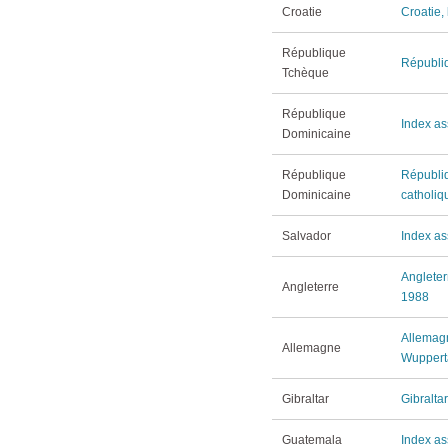
Croatie
Croatie,
République
Républiq
Tchèque
République
Index as
Dominicaine
République
Républiq
Dominicaine
catholiq
Salvador
Index as
Angleter
Angleterre
1988
Allemag
Allemagne
Wupperta
Gibraltar
Gibraltar
Guatemala
Index as