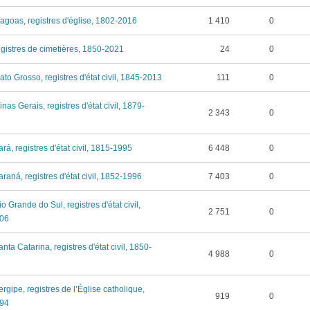
Alagoas, registres d'église, 1802-2016
1 410
0
registres de cimetières, 1850-2021
24
0
ato Grosso, registres d'état civil, 1845-2013
111
0
inas Gerais, registres d'état civil, 1879-
2 343
0
ará, registres d'état civil, 1815-1995
6 448
0
araná, registres d'état civil, 1852-1996
7 403
0
io Grande do Sul, registres d'état civil,
2 751
0
06
anta Catarina, registres d'état civil, 1850-
4 988
0
ergipe, registres de l’Église catholique,
919
0
94