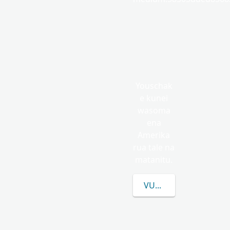
Youschak
e kunei
wasoma
ena
Amerika
rua tale na
matanitu.
VULICA E LEVU CAKE