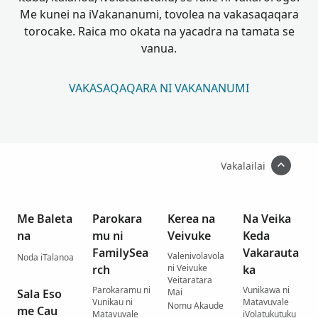
Me kunei na iVakananumi, tovolea na vakasaqaqara
torocake. Raica mo okata na yacadra na tamata se
vanua.
VAKASAQAQARA NI VAKANANUMI
Vakalailai
Me Baleta
Parokara
Kerea na
Na Veika
na
mu ni
Veivuke
Keda
FamilySea
Vakarauta
Valenivolavola
Noda iTalanoa
rch
ni Veivuke
ka
Veitaratara
Parokaramu ni
Vunikawa ni
Sala Eso
Mai
Vunikau ni
Matavuvale
Nomu Akaude
me Cau
Matavuvale
iVolatukutuku