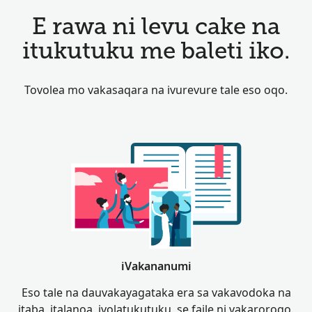
E rawa ni levu cake na
itukutuku me baleti iko.
Tovolea mo vakasaqara na ivurevure tale eso oqo.
iVakananumi
Eso tale na dauvakayagataka era sa vakavodoka na
itaba, italanoa, ivolatukutuku, se faile ni vakarorogo.