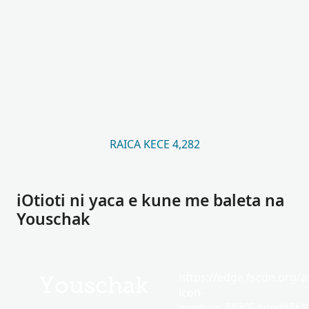
RAICA KECE 4,282
iOtioti ni yaca e kune me baleta na
Youschak
https://edge.fscdn.org/as
Youschak
icon-
medium.58305dded85682