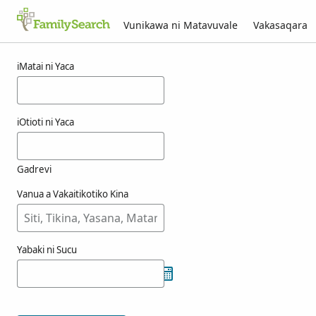
Vunikawa ni Matavuvale
Vakasaqara
Macala ni youschak
iMatai ni Yaca
iOtioti ni Yaca
Gadrevi
Vanua a Vakaitikotiko Kina
Yabaki ni Sucu