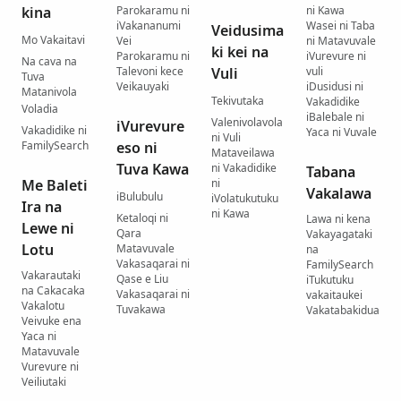
kina
Parokaramu ni
ni Kawa
iVakananumi
Wasei ni Taba
Veidusima
Mo Vakaitavi
Vei
ni Matavuvale
ki kei na
Parokaramu ni
iVurevure ni
Na cava na
Talevoni kece
Vuli
vuli
Tuva
Veikauyaki
iDusidusi ni
Matanivola
Tekivutaka
Vakadidike
Voladia
iBalebale ni
Valenivolavola
iVurevure
Vakadidike ni
Yaca ni Vuvale
ni Vuli
FamilySearch
eso ni
Mataveilawa
Tuva Kawa
ni Vakadidike
Tabana
Me Baleti
ni
Vakalawa
iBulubulu
iVolatukutuku
Ira na
ni Kawa
Ketaloqi ni
Lawa ni kena
Lewe ni
Qara
Vakayagataki
Lotu
Matavuvale
na
Vakasaqarai ni
FamilySearch
Vakarautaki
Qase e Liu
iTukutuku
na Cakacaka
Vakasaqarai ni
vakaitaukei
Vakalotu
Tuvakawa
Vakatabakidua
Veivuke ena
Yaca ni
Matavuvale
Vurevure ni
Veiliutaki