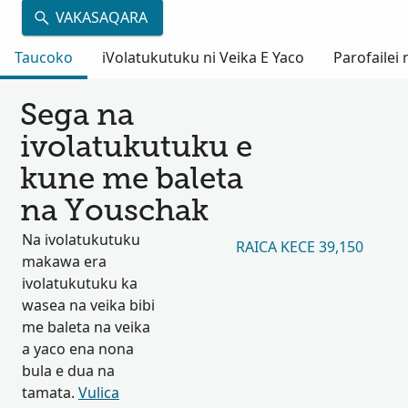
VAKASAQARA
Taucoko
iVolatukutuku ni Veika E Yaco
Parofailei
Sega na
ivolatukutuku e
kune me baleta
na Youschak
Na ivolatukutuku
RAICA KECE 39,150
makawa era
ivolatukutuku ka
wasea na veika bibi
me baleta na veika
a yaco ena nona
bula e dua na
tamata.
Vulica