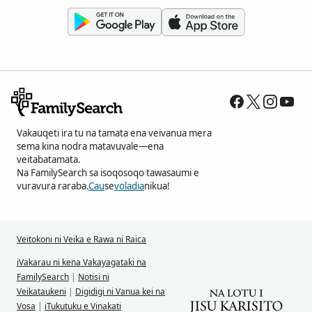
Vakauqeti ira tu na tamata ena veivanua mera
sema kina nodra matavuvale—ena
veitabatamata.
Na FamilySearch sa isoqosoqo tawasaumi e
vuravura raraba.
Cau
se
voladia
nikua!
Veitokoni ni Veika e Rawa ni Raica
iVakarau ni kena Vakayagataki na
FamilySearch
|
Notisi ni
Veikataukeni
|
Digidigi ni Vanua kei na
Vosa
|
iTukutuku e Vinakati