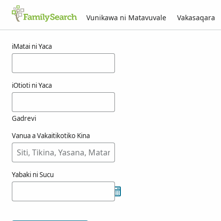
Vunikawa ni Matavuvale
Vakasaqara
Macala ni wye
iMatai ni Yaca
iOtioti ni Yaca
Gadrevi
Vanua a Vakaitikotiko Kina
Yabaki ni Sucu