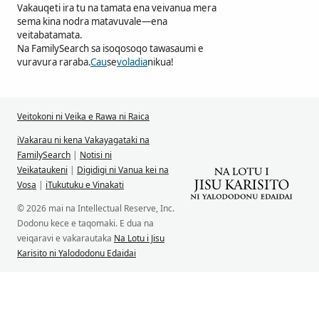
Vakauqeti ira tu na tamata ena veivanua mera
sema kina nodra matavuvale—ena
veitabatamata.
Na FamilySearch sa isoqosoqo tawasaumi e
vuravura raraba.
Cau
se
voladia
nikua!
Veitokoni ni Veika e Rawa ni Raica
iVakarau ni kena Vakayagataki na
FamilySearch
|
Notisi ni
Veikataukeni
|
Digidigi ni Vanua kei na
Vosa
|
iTukutuku e Vinakati
© 2026 mai na Intellectual Reserve, Inc.
Dodonu kece e taqomaki. E dua na
veiqaravi e vakarautaka
Na Lotu i Jisu
Karisito ni Yalododonu Edaidai