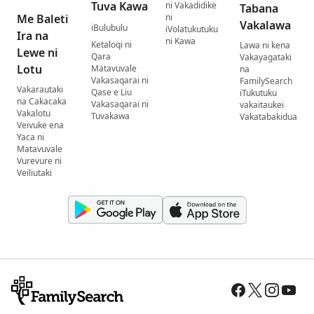
Tuva Kawa
ni Vakadidike
Tabana
Me Baleti
ni
Vakalawa
iBulubulu
iVolatukutuku
Ira na
ni Kawa
Ketaloqi ni
Lawa ni kena
Lewe ni
Qara
Vakayagataki
Lotu
Matavuvale
na
Vakasaqarai ni
FamilySearch
Vakarautaki
Qase e Liu
iTukutuku
na Cakacaka
Vakasaqarai ni
vakaitaukei
Vakalotu
Tuvakawa
Vakatabakidua
Veivuke ena
Yaca ni
Matavuvale
Vurevure ni
Veiliutaki