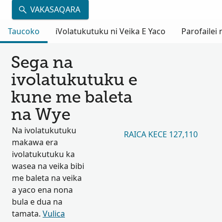
VAKASAQARA
Taucoko
iVolatukutuku ni Veika E Yaco
Parofailei
Sega na
ivolatukutuku e
kune me baleta
na Wye
Na ivolatukutuku
RAICA KECE 127,110
makawa era
ivolatukutuku ka
wasea na veika bibi
me baleta na veika
a yaco ena nona
bula e dua na
tamata.
Vulica