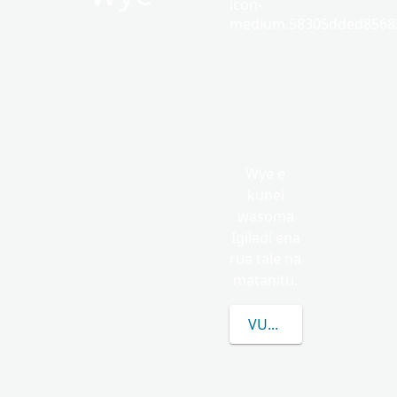
icon-
medium.58305dded85682
Wye e
kunei
wasoma
Igiladi ena
rua tale na
matanitu.
VULICA E LEVU CAKE 