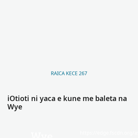
RAICA KECE 267
iOtioti ni yaca e kune me baleta na
Wye
https://edge.fscdn.org/as
Wye