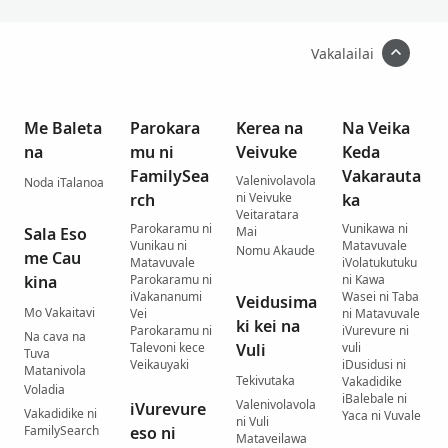
Vakalailai
Me Baleta
Parokara
Kerea na
Na Veika
na
mu ni
Veivuke
Keda
FamilySea
Vakarauta
Valenivolavola
Noda iTalanoa
rch
ni Veivuke
ka
Veitaratara
Parokaramu ni
Vunikawa ni
Sala Eso
Mai
Vunikau ni
Matavuvale
Nomu Akaude
me Cau
Matavuvale
iVolatukutuku
kina
Parokaramu ni
ni Kawa
iVakananumi
Wasei ni Taba
Veidusima
Mo Vakaitavi
Vei
ni Matavuvale
ki kei na
Parokaramu ni
iVurevure ni
Na cava na
Talevoni kece
Vuli
vuli
Tuva
Veikauyaki
iDusidusi ni
Matanivola
Tekivutaka
Vakadidike
Voladia
iBalebale ni
Valenivolavola
iVurevure
Vakadidike ni
Yaca ni Vuvale
ni Vuli
FamilySearch
eso ni
Mataveilawa