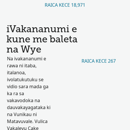
RAICA KECE 18,971
iVakananumi e
kune me baleta
na Wye
Na ivakananumi e
RAICA KECE 267
rawa ni itaba,
italanoa,
ivolatukutuku se
vidio sara mada ga
ka ra sa
vakavodoka na
dauvakayagataka ki
na Vunikau ni
Matavuvale. Vulica
Vakalevu Cake