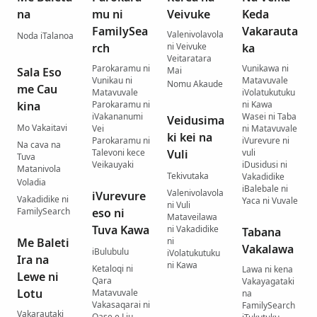
na
mu ni
Veivuke
Keda
FamilySea
Vakarauta
Valenivolavola
Noda iTalanoa
rch
ni Veivuke
ka
Veitaratara
Parokaramu ni
Vunikawa ni
Sala Eso
Mai
Vunikau ni
Matavuvale
Nomu Akaude
me Cau
Matavuvale
iVolatukutuku
kina
Parokaramu ni
ni Kawa
iVakananumi
Wasei ni Taba
Veidusima
Mo Vakaitavi
Vei
ni Matavuvale
ki kei na
Parokaramu ni
iVurevure ni
Na cava na
Talevoni kece
Vuli
vuli
Tuva
Veikauyaki
iDusidusi ni
Matanivola
Tekivutaka
Vakadidike
Voladia
iBalebale ni
Valenivolavola
iVurevure
Vakadidike ni
Yaca ni Vuvale
ni Vuli
FamilySearch
eso ni
Mataveilawa
Tuva Kawa
ni Vakadidike
Tabana
Me Baleti
ni
Vakalawa
iBulubulu
iVolatukutuku
Ira na
ni Kawa
Ketaloqi ni
Lawa ni kena
Lewe ni
Qara
Vakayagataki
Lotu
Matavuvale
na
Vakasaqarai ni
FamilySearch
Vakarautaki
Qase e Liu