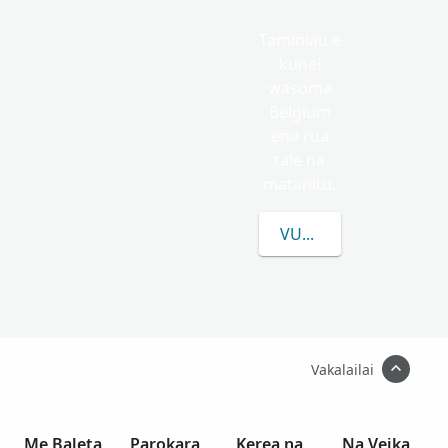
Taminiau e
kunei
wasoma
Belgium
ena rua
tale na
matanitu.
VULICA E LEVU CAKE 
Vakalailai
Me Baleta
Parokara
Kerea na
Na Veika