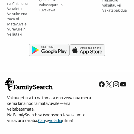
iTukutuku
na Cakacaka
Vakasaqarai ni
vakaitaukei
Vakalotu
Tuvakawa
Vakatabakidua
Veivuke ena
Yaca ni
Matavuvale
Vurevure ni
Veiliutaki
Vakauqeti ira tu na tamata ena veivanua mera
sema kina nodra matavuvale—ena
veitabatamata.
Na FamilySearch sa isoqosoqo tawasaumi e
vuravura raraba.
Cau
se
voladia
nikua!