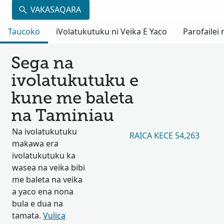
VAKASAQARA
Taucoko
iVolatukutuku ni Veika E Yaco
Parofailei
Sega na
ivolatukutuku e
kune me baleta
na Taminiau
Na ivolatukutuku
RAICA KECE 54,263
makawa era
ivolatukutuku ka
wasea na veika bibi
me baleta na veika
a yaco ena nona
bula e dua na
tamata.
Vulica