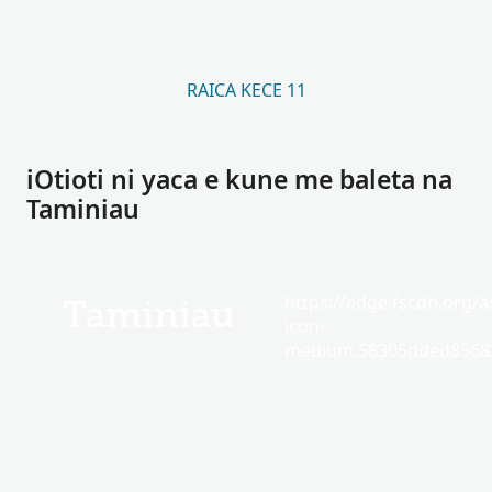
RAICA KECE 11
iOtioti ni yaca e kune me baleta na
Taminiau
https://edge.fscdn.org/as
Taminiau
icon-
medium.58305dded85682