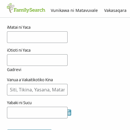
Vunikawa ni Matavuvale
Vakasaqara
Macala ni taminiau
iMatai ni Yaca
iOtioti ni Yaca
Gadrevi
Vanua a Vakaitikotiko Kina
Yabaki ni Sucu