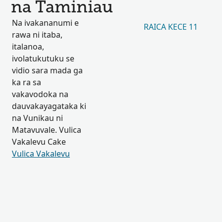
na Taminiau
Na ivakananumi e
RAICA KECE 11
rawa ni itaba,
italanoa,
ivolatukutuku se
vidio sara mada ga
ka ra sa
vakavodoka na
dauvakayagataka ki
na Vunikau ni
Matavuvale. Vulica
Vakalevu Cake
Vulica Vakalevu