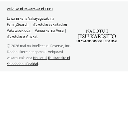
Veivuke ni Rawarawa ni Curu
Lawa ni kena Vakayagataki na
FamilySearch
|
iTukutuku vakaitaukei
Vakatabakidua
|
Vanua kei na Vosa
|
iTukutuku e Vinakati
Ⓒ 2026 mai na Intellectual Reserve, Inc.
Dodonu kece e taqomaki. Veiqaravi
vakarautaki ena
Na Lotu i Jisu Karisito ni
Yalododonu Edaidai
.