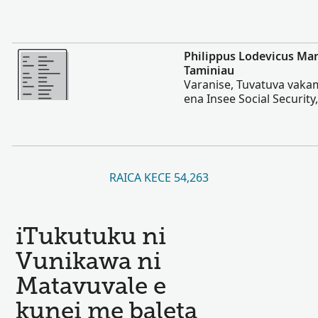
Vakalevu cake
Philippus Lodevicus Ma
Taminiau
Varanise, Tuvatuva vaka
ena Insee Social Security
RAICA KECE 54,263
iTukutuku ni
Vunikawa ni
Matavuvale e
kunei me baleta