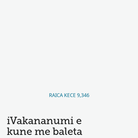
RAICA KECE 9,346
iVakananumi e
kune me baleta