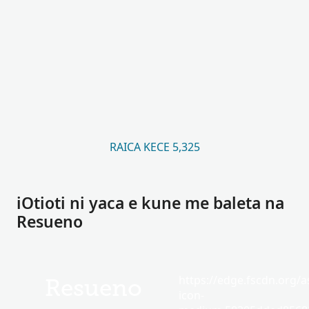
RAICA KECE 5,325
iOtioti ni yaca e kune me baleta na
Resueno
https://edge.fscdn.org/as
Resueno
icon-