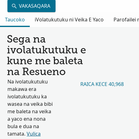
VAKASAQARA
Taucoko
iVolatukutuku ni Veika E Yaco
Parofailei
Sega na
ivolatukutuku e
kune me baleta
na Resueno
Na ivolatukutuku
RAICA KECE 40,968
makawa era
ivolatukutuku ka
wasea na veika bibi
me baleta na veika
a yaco ena nona
bula e dua na
tamata.
Vulica