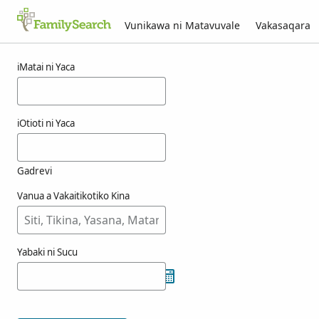
Vunikawa ni Matavuvale
Vakasaqara
Macala ni resueno
iMatai ni Yaca
iOtioti ni Yaca
Gadrevi
Vanua a Vakaitikotiko Kina
Yabaki ni Sucu