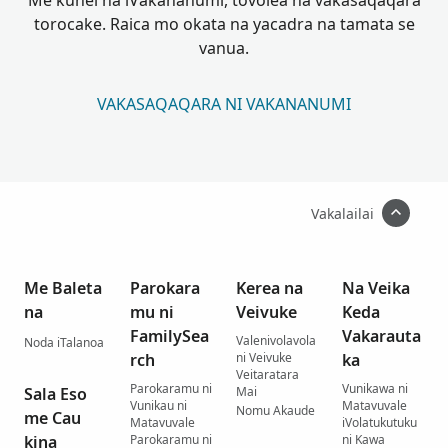
Me kunei na iVakananumi, tovolea na vakasaqaqara
torocake. Raica mo okata na yacadra na tamata se
vanua.
VAKASAQAQARA NI VAKANANUMI
Vakalailai
Me Baleta
Parokara
Kerea na
Na Veika
na
mu ni
Veivuke
Keda
FamilySea
Vakarauta
Valenivolavola
Noda iTalanoa
rch
ni Veivuke
ka
Veitaratara
Parokaramu ni
Vunikawa ni
Sala Eso
Mai
Vunikau ni
Matavuvale
Nomu Akaude
me Cau
Matavuvale
iVolatukutuku
kina
Parokaramu ni
ni Kawa