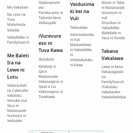
iVakananumi
Wasei ni Taba
Veidusima
Mo Vakaitavi
Vei
ni Matavuvale
ki kei na
Parokaramu ni
iVurevure ni
Na cava na
Talevoni kece
Vuli
vuli
Tuva
Veikauyaki
iDusidusi ni
Matanivola
Tekivutaka
Vakadidike
Voladia
iBalebale ni
Valenivolavola
iVurevure
Vakadidike ni
Yaca ni Vuvale
ni Vuli
FamilySearch
eso ni
Mataveilawa
Tuva Kawa
ni Vakadidike
Tabana
Me Baleti
ni
Vakalawa
iBulubulu
iVolatukutuku
Ira na
ni Kawa
Ketaloqi ni
Lawa ni kena
Lewe ni
Qara
Vakayagataki
Lotu
Matavuvale
na
Vakasaqarai ni
FamilySearch
Vakarautaki
Qase e Liu
iTukutuku
na Cakacaka
Vakasaqarai ni
vakaitaukei
Vakalotu
Tuvakawa
Vakatabakidua
Veivuke ena
Yaca ni
Matavuvale
Vurevure ni
Veiliutaki