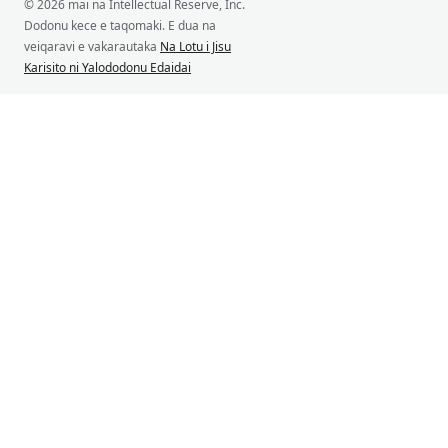
© 2026 mai na Intellectual Reserve, Inc.
Dodonu kece e taqomaki. E dua na
veiqaravi e vakarautaka
Na Lotu i Jisu
Karisito ni Yalododonu Edaidai