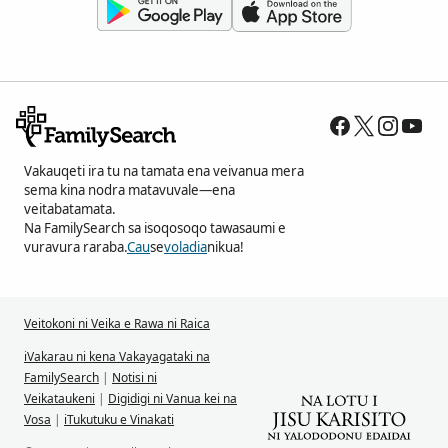
Vakauqeti ira tu na tamata ena veivanua mera
sema kina nodra matavuvale—ena
veitabatamata.
Na FamilySearch sa isoqosoqo tawasaumi e
vuravura raraba.
Cau
se
voladia
nikua!
Veitokoni ni Veika e Rawa ni Raica
iVakarau ni kena Vakayagataki na
FamilySearch
|
Notisi ni
Veikataukeni
|
Digidigi ni Vanua kei na
Vosa
|
iTukutuku e Vinakati