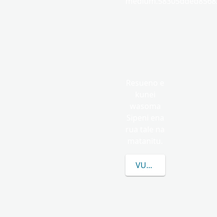
medium.58305dded85682
Resueno e
kunei
wasoma
Sipeni ena
rua tale na
matanitu.
VULICA E LEVU CAKE