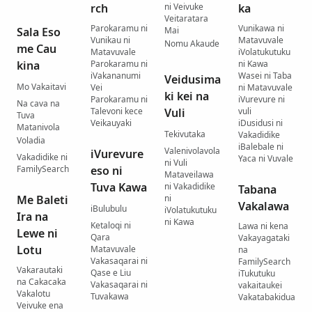
rch
ni Veivuke
ka
Veitaratara
Parokaramu ni
Vunikawa ni
Sala Eso
Mai
Vunikau ni
Matavuvale
Nomu Akaude
me Cau
Matavuvale
iVolatukutuku
kina
Parokaramu ni
ni Kawa
iVakananumi
Wasei ni Taba
Veidusima
Mo Vakaitavi
Vei
ni Matavuvale
ki kei na
Parokaramu ni
iVurevure ni
Na cava na
Talevoni kece
Vuli
vuli
Tuva
Veikauyaki
iDusidusi ni
Matanivola
Tekivutaka
Vakadidike
Voladia
iBalebale ni
Valenivolavola
iVurevure
Vakadidike ni
Yaca ni Vuvale
ni Vuli
FamilySearch
eso ni
Mataveilawa
Tuva Kawa
ni Vakadidike
Tabana
Me Baleti
ni
Vakalawa
iBulubulu
iVolatukutuku
Ira na
ni Kawa
Ketaloqi ni
Lawa ni kena
Lewe ni
Qara
Vakayagataki
Lotu
Matavuvale
na
Vakasaqarai ni
FamilySearch
Vakarautaki
Qase e Liu
iTukutuku
na Cakacaka
Vakasaqarai ni
vakaitaukei
Vakalotu
Tuvakawa
Vakatabakidua
Veivuke ena