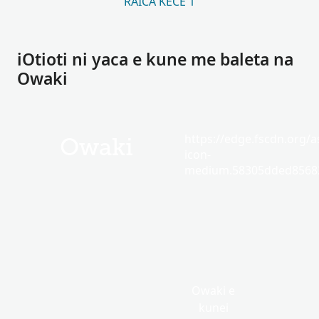
RAICA KECE 1
iOtioti ni yaca e kune me baleta na
Owaki
https://edge.fscdn.org/as
Owaki
icon-
medium.58305dded85682
Owaki e
kunei