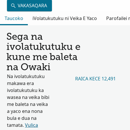
VAKASAQARA
Taucoko
iVolatukutuku ni Veika E Yaco
Parofailei
Sega na
ivolatukutuku e
kune me baleta
na Owaki
Na ivolatukutuku
RAICA KECE 12,491
makawa era
ivolatukutuku ka
wasea na veika bibi
me baleta na veika
a yaco ena nona
bula e dua na
tamata.
Vulica