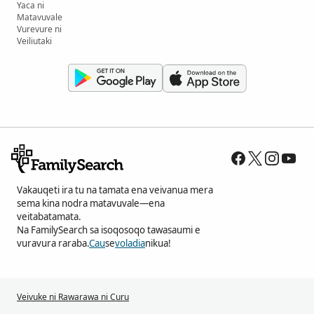
Yaca ni
Matavuvale
Vurevure ni
Veiliutaki
Vakauqeti ira tu na tamata ena veivanua mera
sema kina nodra matavuvale—ena
veitabatamata.
Na FamilySearch sa isoqosoqo tawasaumi e
vuravura raraba.
Cau
se
voladia
nikua!
Veivuke ni Rawarawa ni Curu