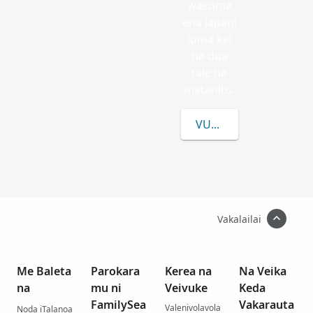
wasoma
ena Japani
loma kei
na dua
tale na
matanitu.
VULICA E LEVU CAKE 
Vakalailai
Me Baleta
Parokara
Kerea na
Na Veika
na
mu ni
Veivuke
Keda
FamilySea
Vakarauta
Valenivolavola
Noda iTalanoa