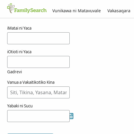
Vunikawa ni Matavuvale
Vakasaqara
Macala ni owaki
iMatai ni Yaca
iOtioti ni Yaca
Gadrevi
Vanua a Vakaitikotiko Kina
Yabaki ni Sucu