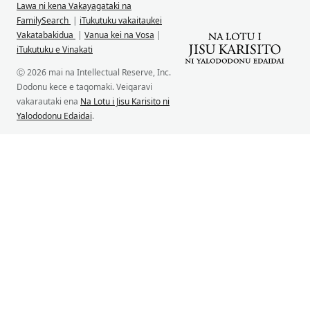
Lawa ni kena Vakayagataki na
FamilySearch
|
iTukutuku vakaitaukei
Vakatabakidua
|
Vanua kei na Vosa
|
iTukutuku e Vinakati
Ⓒ 2026 mai na Intellectual Reserve, Inc.
Dodonu kece e taqomaki. Veiqaravi
vakarautaki ena
Na Lotu i Jisu Karisito ni
Yalododonu Edaidai
.