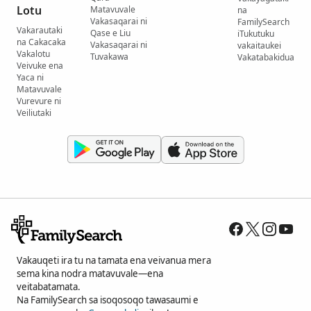
Lotu
Matavuvale
na
Vakasaqarai ni
FamilySearch
Vakarautaki
Qase e Liu
iTukutuku
na Cakacaka
Vakasaqarai ni
vakaitaukei
Vakalotu
Tuvakawa
Vakatabakidua
Veivuke ena
Yaca ni
Matavuvale
Vurevure ni
Veiliutaki
Vakauqeti ira tu na tamata ena veivanua mera
sema kina nodra matavuvale—ena
veitabatamata.
Na FamilySearch sa isoqosoqo tawasaumi e