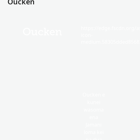
Oucken
https://edge.fscdn.org/as
Oucken
icon-
medium.58305dded85682
Oucken e
kunei
wasoma
ena
Jamani
loma kei
na dua