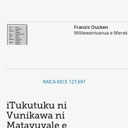
Vakalevu cake
Franzis Oucken
Wililewenivanua e Merek
RAICA KECE 127,697
iTukutuku ni
Vunikawa ni
Matavuvale e