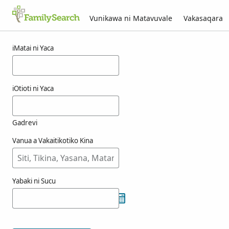
Vunikawa ni Matavuvale
Vakasaqara
Macala ni oucken
iMatai ni Yaca
iOtioti ni Yaca
Gadrevi
Vanua a Vakaitikotiko Kina
Yabaki ni Sucu