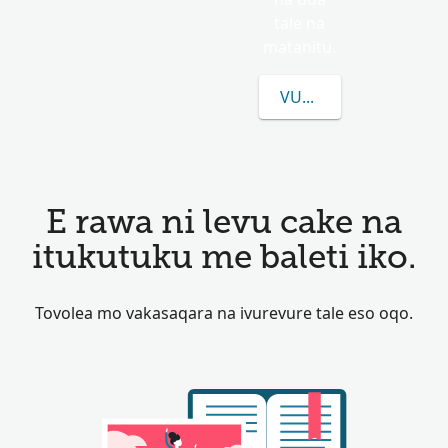
tale na
matanitu.
VULICA E LEVU CAKE
E rawa ni levu cake na
itukutuku me baleti iko.
Tovolea mo vakasaqara na ivurevure tale eso oqo.