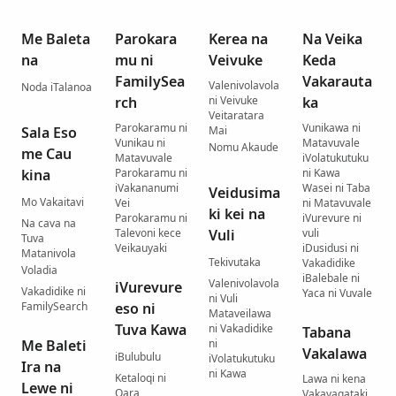
Me Baleta
Parokara
Kerea na
Na Veika
na
mu ni
Veivuke
Keda
FamilySea
Vakarauta
Valenivolavola
Noda iTalanoa
rch
ni Veivuke
ka
Veitaratara
Parokaramu ni
Vunikawa ni
Sala Eso
Mai
Vunikau ni
Matavuvale
Nomu Akaude
me Cau
Matavuvale
iVolatukutuku
kina
Parokaramu ni
ni Kawa
iVakananumi
Wasei ni Taba
Veidusima
Mo Vakaitavi
Vei
ni Matavuvale
ki kei na
Parokaramu ni
iVurevure ni
Na cava na
Talevoni kece
Vuli
vuli
Tuva
Veikauyaki
iDusidusi ni
Matanivola
Tekivutaka
Vakadidike
Voladia
iBalebale ni
Valenivolavola
iVurevure
Vakadidike ni
Yaca ni Vuvale
ni Vuli
FamilySearch
eso ni
Mataveilawa
Tuva Kawa
ni Vakadidike
Tabana
Me Baleti
ni
Vakalawa
iBulubulu
iVolatukutuku
Ira na
ni Kawa
Ketaloqi ni
Lawa ni kena
Lewe ni
Qara
Vakayagataki