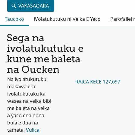
VAKASAQARA
Taucoko
iVolatukutuku ni Veika E Yaco
Parofailei
Sega na
ivolatukutuku e
kune me baleta
na Oucken
Na ivolatukutuku
RAICA KECE 127,697
makawa era
ivolatukutuku ka
wasea na veika bibi
me baleta na veika
a yaco ena nona
bula e dua na
tamata.
Vulica