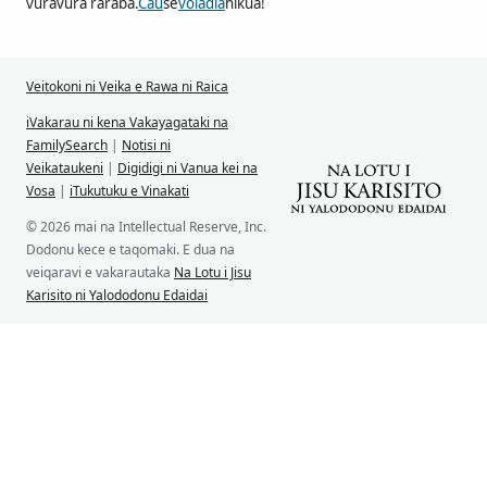
vuravura raraba.
Cau
se
voladia
nikua!
Veitokoni ni Veika e Rawa ni Raica
iVakarau ni kena Vakayagataki na
FamilySearch
|
Notisi ni
Veikataukeni
|
Digidigi ni Vanua kei na
Vosa
|
iTukutuku e Vinakati
© 2026 mai na Intellectual Reserve, Inc.
Dodonu kece e taqomaki. E dua na
veiqaravi e vakarautaka
Na Lotu i Jisu
Karisito ni Yalododonu Edaidai