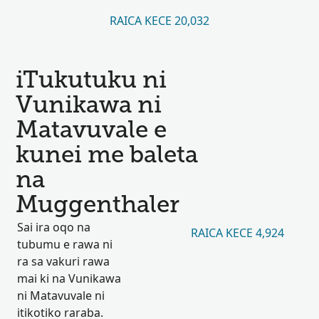
RAICA KECE 20,032
iTukutuku ni
Vunikawa ni
Matavuvale e
kunei me baleta
na
Muggenthaler
Sai ira oqo na
RAICA KECE 4,924
tubumu e rawa ni
ra sa vakuri rawa
mai ki na Vunikawa
ni Matavuvale ni
itikotiko raraba.