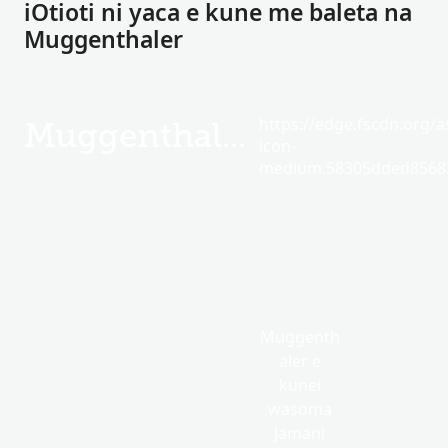
iOtioti ni yaca e kune me baleta na
Muggenthaler
https://edge.fscdn.org/as
Muggenthaler
icon-
medium.58305dded85682
Muggenth
aler e
kunei
wasoma
Jamani