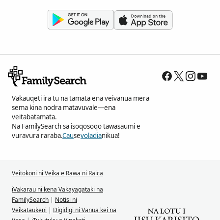
Vakauqeti ira tu na tamata ena veivanua mera
sema kina nodra matavuvale—ena
veitabatamata.
Na FamilySearch sa isoqosoqo tawasaumi e
vuravura raraba.
Cau
se
voladia
nikua!
Veitokoni ni Veika e Rawa ni Raica
iVakarau ni kena Vakayagataki na
FamilySearch
|
Notisi ni
Veikataukeni
|
Digidigi ni Vanua kei na