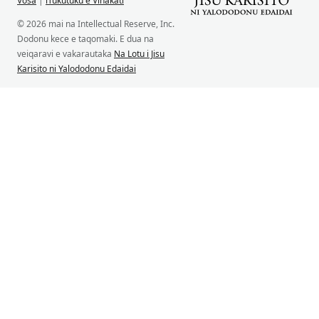
Vosa
|
iTukutuku e Vinakati
© 2026 mai na Intellectual Reserve, Inc.
Dodonu kece e taqomaki. E dua na
veiqaravi e vakarautaka
Na Lotu i Jisu
Karisito ni Yalododonu Edaidai