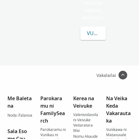
ena rua
tale na
matanitu.
VULICA E LEVU CAKE
Vakalailai
Me Baleta
Parokara
Kerea na
Na Veika
na
mu ni
Veivuke
Keda
FamilySea
Vakarauta
Valenivolavola
Noda iTalanoa
rch
ni Veivuke
ka
Veitaratara
Parokaramu ni
Vunikawa ni
Sala Eso
Mai
Vunikau ni
Matavuvale
Nomu Akaude
me Cau