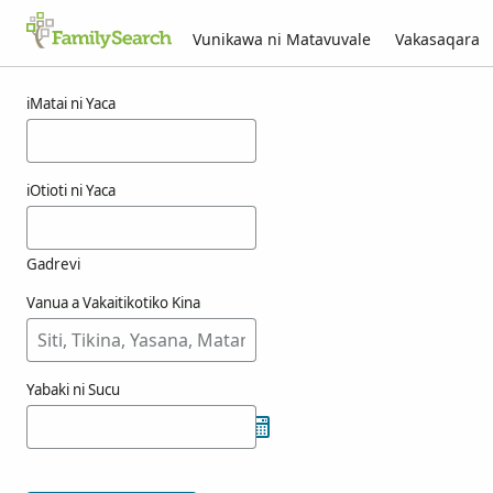
Vunikawa ni Matavuvale
Vakasaqara
Macala ni muggenthaler
iMatai ni Yaca
iOtioti ni Yaca
Gadrevi
Vanua a Vakaitikotiko Kina
Yabaki ni Sucu