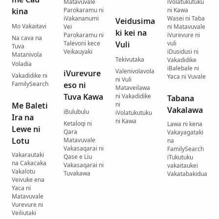
Matavuvale
iVolatukutuku
kina
Parokaramu ni
ni Kawa
iVakananumi
Wasei ni Taba
Veidusima
Mo Vakaitavi
Vei
ni Matavuvale
ki kei na
Parokaramu ni
iVurevure ni
Na cava na
Talevoni kece
Vuli
vuli
Tuva
Veikauyaki
iDusidusi ni
Matanivola
Tekivutaka
Vakadidike
Voladia
iBalebale ni
Valenivolavola
iVurevure
Vakadidike ni
Yaca ni Vuvale
ni Vuli
FamilySearch
eso ni
Mataveilawa
Tuva Kawa
ni Vakadidike
Tabana
Me Baleti
ni
Vakalawa
iBulubulu
iVolatukutuku
Ira na
ni Kawa
Ketaloqi ni
Lawa ni kena
Lewe ni
Qara
Vakayagataki
Lotu
Matavuvale
na
Vakasaqarai ni
FamilySearch
Vakarautaki
Qase e Liu
iTukutuku
na Cakacaka
Vakasaqarai ni
vakaitaukei
Vakalotu
Tuvakawa
Vakatabakidua
Veivuke ena
Yaca ni
Matavuvale
Vurevure ni
Veiliutaki