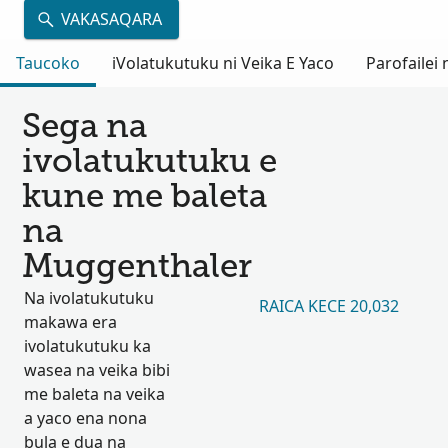
VAKASAQARA
Taucoko
iVolatukutuku ni Veika E Yaco
Parofailei
Sega na
ivolatukutuku e
kune me baleta
na
Muggenthaler
Na ivolatukutuku
RAICA KECE 20,032
makawa era
ivolatukutuku ka
wasea na veika bibi
me baleta na veika
a yaco ena nona
bula e dua na