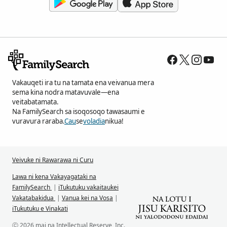
Vakauqeti ira tu na tamata ena veivanua mera
sema kina nodra matavuvale—ena
veitabatamata.
Na FamilySearch sa isoqosoqo tawasaumi e
vuravura raraba.
Cau
se
voladia
nikua!
Veivuke ni Rawarawa ni Curu
Lawa ni kena Vakayagataki na
FamilySearch
|
iTukutuku vakaitaukei
Vakatabakidua
|
Vanua kei na Vosa
|
iTukutuku e Vinakati
Ⓒ 2026 mai na Intellectual Reserve, Inc.