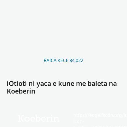
RAICA KECE 84,022
iOtioti ni yaca e kune me baleta na
Koeberin
https://edge.fscdn.org/as
Koeberin
icon-