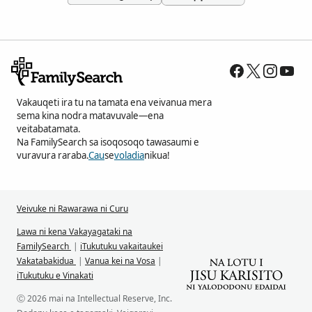
Vakauqeti ira tu na tamata ena veivanua mera
sema kina nodra matavuvale—ena
veitabatamata.
Na FamilySearch sa isoqosoqo tawasaumi e
vuravura raraba.
Cau
se
voladia
nikua!
Veivuke ni Rawarawa ni Curu
Lawa ni kena Vakayagataki na
FamilySearch
|
iTukutuku vakaitaukei
Vakatabakidua
|
Vanua kei na Vosa
|
iTukutuku e Vinakati
Ⓒ 2026 mai na Intellectual Reserve, Inc.