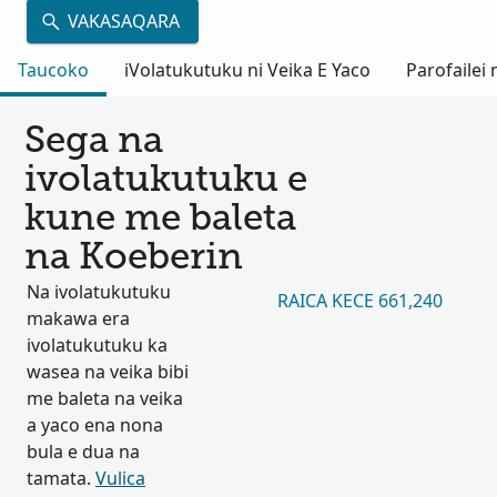
VAKASAQARA
Taucoko
iVolatukutuku ni Veika E Yaco
Parofailei
Sega na
ivolatukutuku e
kune me baleta
na Koeberin
Na ivolatukutuku
RAICA KECE 661,240
makawa era
ivolatukutuku ka
wasea na veika bibi
me baleta na veika
a yaco ena nona
bula e dua na
tamata.
Vulica