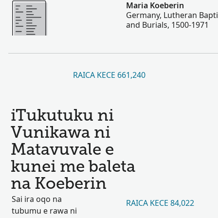
Vakalevu cake
Maria Koeberin
Germany, Lutheran Bapti
and Burials, 1500-1971
RAICA KECE 661,240
iTukutuku ni
Vunikawa ni
Matavuvale e
kunei me baleta
na Koeberin
Sai ira oqo na
RAICA KECE 84,022
tubumu e rawa ni