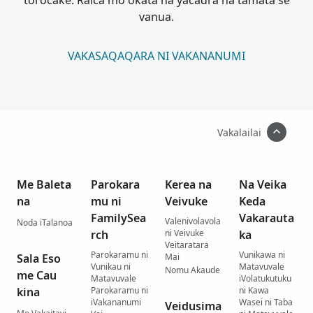
torocake. Raica mo okata na yacadra na tamata se
vanua.
VAKASAQAQARA NI VAKANANUMI
Vakalailai
Me Baleta
Parokara
Kerea na
Na Veika
na
mu ni
Veivuke
Keda
FamilySea
Vakarauta
Valenivolavola
Noda iTalanoa
rch
ni Veivuke
ka
Veitaratara
Parokaramu ni
Vunikawa ni
Sala Eso
Mai
Vunikau ni
Matavuvale
Nomu Akaude
me Cau
Matavuvale
iVolatukutuku
kina
Parokaramu ni
ni Kawa
iVakananumi
Wasei ni Taba
Veidusima