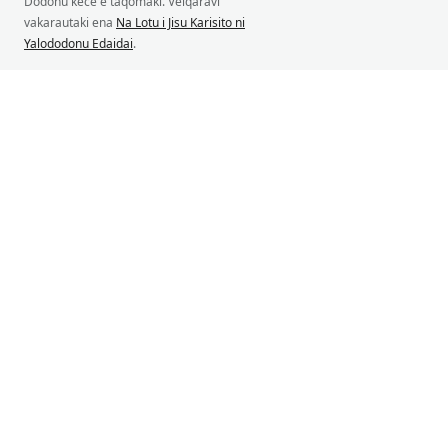
Dodonu kece e taqomaki. Veiqaravi
vakarautaki ena
Na Lotu i Jisu Karisito ni
Yalododonu Edaidai
.