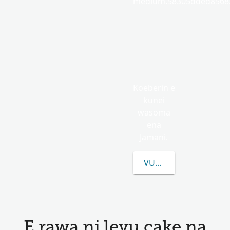
medium.58305dded85682
Koeberin e
kunei
wasoma
ena
Jamani.
VULICA E LEVU CAKE 
E rawa ni levu cake na