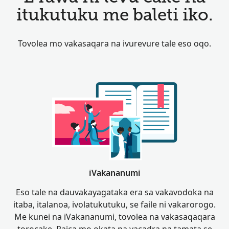
itukutuku me baleti iko.
Tovolea mo vakasaqara na ivurevure tale eso oqo.
iVakananumi
Eso tale na dauvakayagataka era sa vakavodoka na
itaba, italanoa, ivolatukutuku, se faile ni vakarorogo.
Me kunei na iVakananumi, tovolea na vakasaqaqara