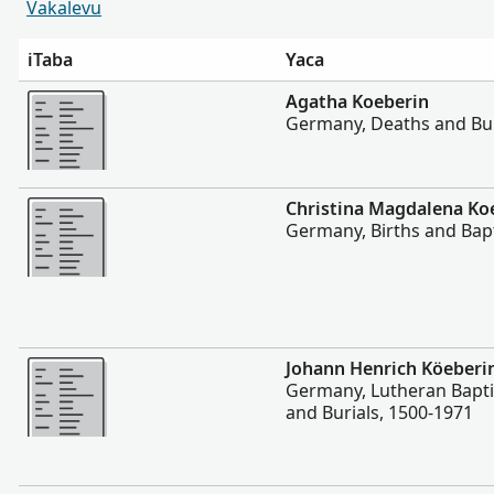
Vakalevu
iTaba
Yaca
Vakalevu cake
Agatha Koeberin
Germany, Deaths and Bur
Vakalevu cake
Christina Magdalena Ko
Germany, Births and Bap
Vakalevu cake
Johann Henrich Köeberi
Germany, Lutheran Bapti
and Burials, 1500-1971