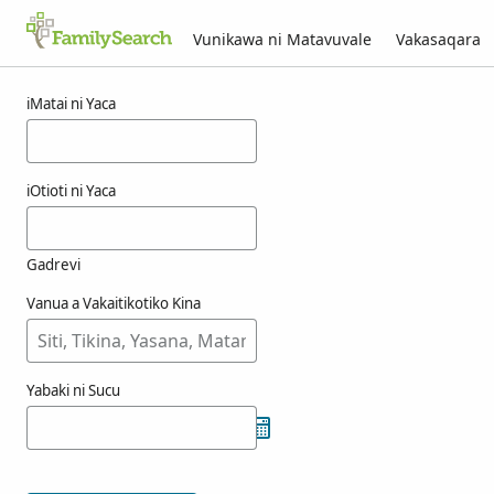
Vunikawa ni Matavuvale
Vakasaqara
Macala ni koeberin
iMatai ni Yaca
iOtioti ni Yaca
Gadrevi
Vanua a Vakaitikotiko Kina
Yabaki ni Sucu