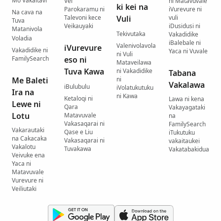
Mo Vakaitavi
Vei
ni Matavuvale
ki kei na
Parokaramu ni
iVurevure ni
Na cava na
Talevoni kece
Vuli
vuli
Tuva
Veikauyaki
iDusidusi ni
Matanivola
Tekivutaka
Vakadidike
Voladia
iBalebale ni
Valenivolavola
iVurevure
Vakadidike ni
Yaca ni Vuvale
ni Vuli
FamilySearch
eso ni
Mataveilawa
Tuva Kawa
ni Vakadidike
Tabana
Me Baleti
ni
Vakalawa
iBulubulu
iVolatukutuku
Ira na
ni Kawa
Ketaloqi ni
Lawa ni kena
Lewe ni
Qara
Vakayagataki
Lotu
Matavuvale
na
Vakasaqarai ni
FamilySearch
Vakarautaki
Qase e Liu
iTukutuku
na Cakacaka
Vakasaqarai ni
vakaitaukei
Vakalotu
Tuvakawa
Vakatabakidua
Veivuke ena
Yaca ni
Matavuvale
Vurevure ni
Veiliutaki