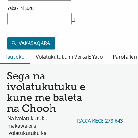
Yabaki ni Sucu
VAKASAQARA
Taucoko
iVolatukutuku ni Veika E Yaco
Parofailei
Sega na
ivolatukutuku e
kune me baleta
na Chooh
Na ivolatukutuku
RAICA KECE 273,643
makawa era
ivolatukutuku ka