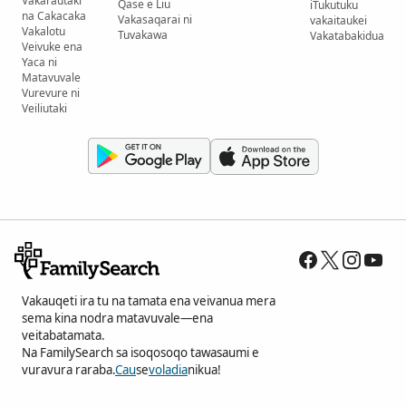
Vakarautaki
Qase e Liu
iTukutuku
na Cakacaka
Vakasaqarai ni
vakaitaukei
Vakalotu
Tuvakawa
Vakatabakidua
Veivuke ena
Yaca ni
Matavuvale
Vurevure ni
Veiliutaki
Vakauqeti ira tu na tamata ena veivanua mera
sema kina nodra matavuvale—ena
veitabatamata.
Na FamilySearch sa isoqosoqo tawasaumi e
vuravura raraba.
Cau
se
voladia
nikua!