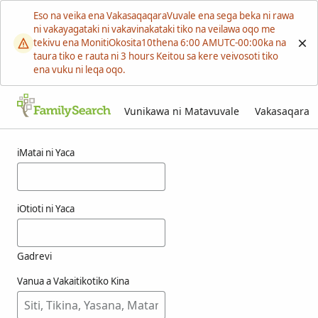
Eso na veika ena VakasaqaqaraVuvale ena sega beka ni rawa
ni vakayagataki ni vakavinakataki tiko na veilawa oqo me
tekivu ena MonitiOkosita10thena 6:00 AMUTC-00:00ka na
taura tiko e rauta ni 3 hours Keitou sa kere veivosoti tiko
ena vuku ni leqa oqo.
Vunikawa ni Matavuvale
Vakasaqara
Macala ni chooh
iMatai ni Yaca
iOtioti ni Yaca
Gadrevi
Vanua a Vakaitikotiko Kina