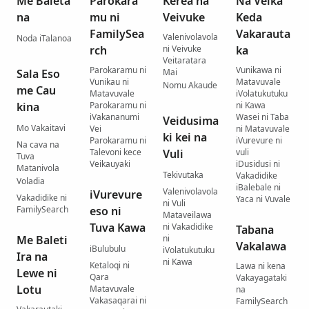
Me Baleta
Parokara
Kerea na
Na Veika
na
mu ni
Veivuke
Keda
FamilySea
Vakarauta
Valenivolavola
Noda iTalanoa
rch
ni Veivuke
ka
Veitaratara
Parokaramu ni
Vunikawa ni
Sala Eso
Mai
Vunikau ni
Matavuvale
Nomu Akaude
me Cau
Matavuvale
iVolatukutuku
kina
Parokaramu ni
ni Kawa
iVakananumi
Wasei ni Taba
Veidusima
Mo Vakaitavi
Vei
ni Matavuvale
ki kei na
Parokaramu ni
iVurevure ni
Na cava na
Talevoni kece
Vuli
vuli
Tuva
Veikauyaki
iDusidusi ni
Matanivola
Tekivutaka
Vakadidike
Voladia
iBalebale ni
Valenivolavola
iVurevure
Vakadidike ni
Yaca ni Vuvale
ni Vuli
FamilySearch
eso ni
Mataveilawa
Tuva Kawa
ni Vakadidike
Tabana
Me Baleti
ni
Vakalawa
iBulubulu
iVolatukutuku
Ira na
ni Kawa
Ketaloqi ni
Lawa ni kena
Lewe ni
Qara
Vakayagataki
Lotu
Matavuvale
na
Vakasaqarai ni
FamilySearch