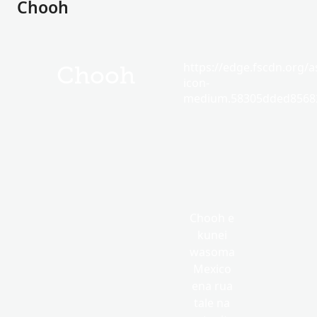
Chooh
https://edge.fscdn.org/as
Chooh
icon-
medium.58305dded85682
Chooh e
kunei
wasoma
Mexico
ena rua
tale na