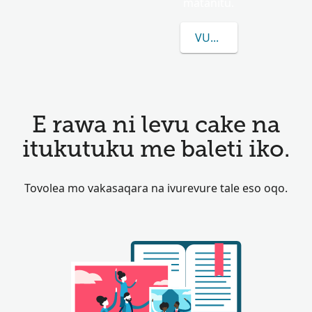
matanitu.
VULICA E LEVU CAKE
E rawa ni levu cake na
itukutuku me baleti iko.
Tovolea mo vakasaqara na ivurevure tale eso oqo.