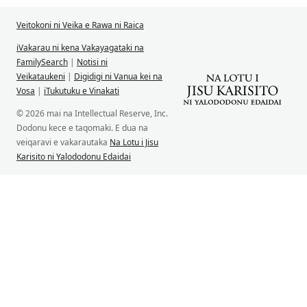
Veitokoni ni Veika e Rawa ni Raica
iVakarau ni kena Vakayagataki na
FamilySearch
|
Notisi ni
Veikataukeni
|
Digidigi ni Vanua kei na
Vosa
|
iTukutuku e Vinakati
© 2026 mai na Intellectual Reserve, Inc.
Dodonu kece e taqomaki. E dua na
veiqaravi e vakarautaka
Na Lotu i Jisu
Karisito ni Yalododonu Edaidai