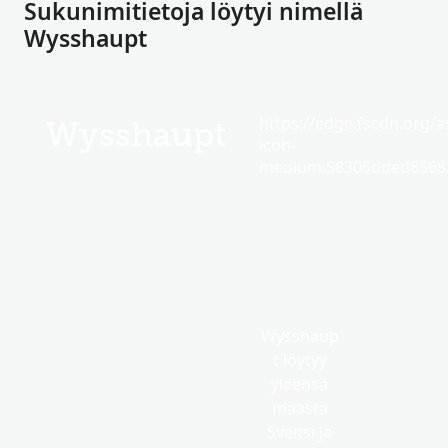
Sukunimitietoja löytyi nimellä
Wysshaupt
https://edge.fscdn.org/as
Wysshaupt
icon-
medium.58305dded85682
Wysshaup
t löytyy
yleensä
maasta
Sveitsi ja