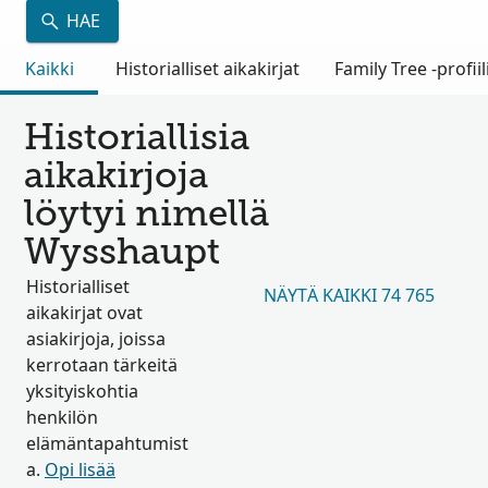
HAE
Kaikki
Historialliset aikakirjat
Family Tree -profiil
Historiallisia
aikakirjoja
löytyi nimellä
Wysshaupt
Historialliset
NÄYTÄ KAIKKI 74 765
aikakirjat ovat
asiakirjoja, joissa
kerrotaan tärkeitä
yksityiskohtia
henkilön
elämäntapahtumist
a.
Opi lisää