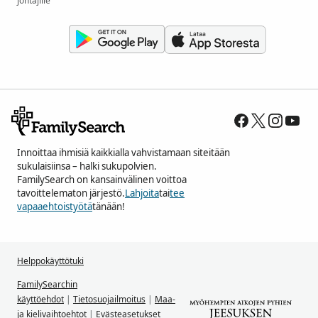
johtajille
Innoittaa ihmisiä kaikkialla vahvistamaan siteitään
sukulaisiinsa – halki sukupolvien.
FamilySearch on kansainvälinen voittoa
tavoittelematon järjestö.
Lahjoita
tai
tee
vapaaehtoistyötä
tänään!
Helppokäyttötuki
FamilySearchin
käyttöehdot
|
Tietosuojailmoitus
|
Maa-
ja kielivaihtoehtot
|
Evästeasetukset