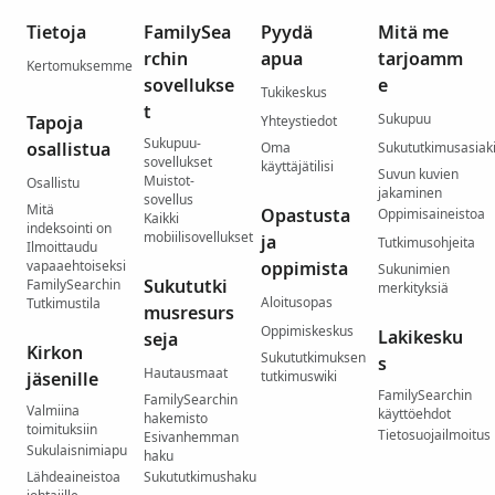
Tietoja
FamilySea
Pyydä
Mitä me
rchin
apua
tarjoamm
Kertomuksemme
sovellukse
e
Tukikeskus
t
Sukupuu
Tapoja
Yhteystiedot
Sukupuu-
osallistua
Oma
Sukututkimusasiaki
sovellukset
käyttäjätilisi
Suvun kuvien
Muistot-
Osallistu
jakaminen
sovellus
Mitä
Opastusta
Oppimisaineistoa
Kaikki
indeksointi on
mobiilisovellukset
ja
Tutkimusohjeita
Ilmoittaudu
vapaaehtoiseksi
oppimista
Sukunimien
Sukututki
FamilySearchin
merkityksiä
Aloitusopas
Tutkimustila
musresurs
Oppimiskeskus
Lakikesku
seja
Kirkon
Sukututkimuksen
s
Hautausmaat
jäsenille
tutkimuswiki
FamilySearchin
FamilySearchin
Valmiina
käyttöehdot
hakemisto
toimituksiin
Tietosuojailmoitus
Esivanhemman
Sukulaisnimiapu
haku
Lähdeaineistoa
Sukututkimushaku