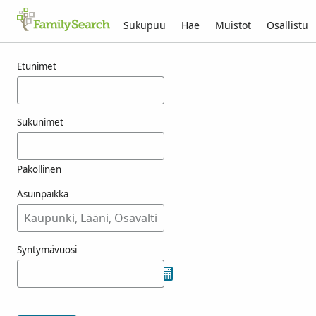
Sukupuu
Hae
Muistot
Osallistu
Tulokset nimelle wysshaupt
Etunimet
Sukunimet
Pakollinen
Asuinpaikka
Syntymävuosi