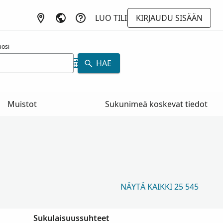
LUO TILI
KIRJAUDU SISÄÄN
osi
HAE
Muistot
Sukunimeä koskevat tiedot
NÄYTÄ KAIKKI 25 545
Sukulaisuussuhteet