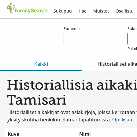
Sukupuu
Hae
Muistot
Osallistu
Tulokset nimelle tamisari
Etunimet
Suku
Pakol
Kaikki
Historialliset aika
Historiallisia aikak
Tamisari
Historialliset aikakirjat ovat asiakirjoja, joissa kerrotaan
yksityiskohtia henkilön elämäntapahtumista.
Opi lisää
Kuva
Nimi