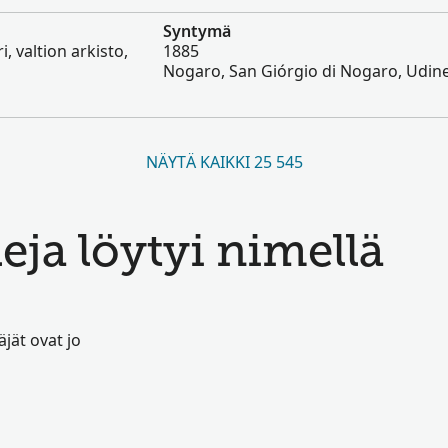
Syntymä
ri, valtion arkisto,
1885
Nogaro, San Giórgio di Nogaro, Udine,
NÄYTÄ KAIKKI 25 545
leja löytyi nimellä
jät ovat jo