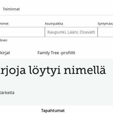
Toiminnat
nimet
Asuinpaikka
Syntymävu
linen
kirjat
Family Tree -profiilit
irjoja löytyi nimellä
 tärkeitä
Tapahtumat