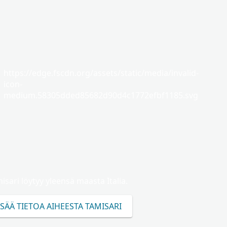
https://edge.fscdn.org/assets/static/media/invalid-
icon-
medium.58305dded85682d90d4c1772efbf1185.svg
isari löytyy yleensä maasta Italia.
ISÄÄ TIETOA AIHEESTA TAMISARI