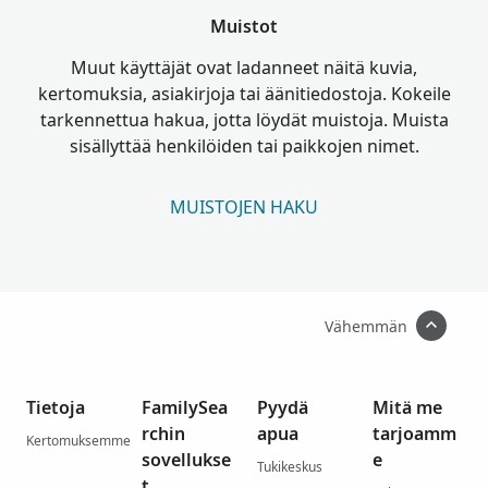
Muistot
Muut käyttäjät ovat ladanneet näitä kuvia,
kertomuksia, asiakirjoja tai äänitiedostoja. Kokeile
tarkennettua hakua, jotta löydät muistoja. Muista
sisällyttää henkilöiden tai paikkojen nimet.
MUISTOJEN HAKU
Vähemmän
Tietoja
FamilySea
Pyydä
Mitä me
rchin
apua
tarjoamm
Kertomuksemme
sovellukse
e
Tukikeskus
t