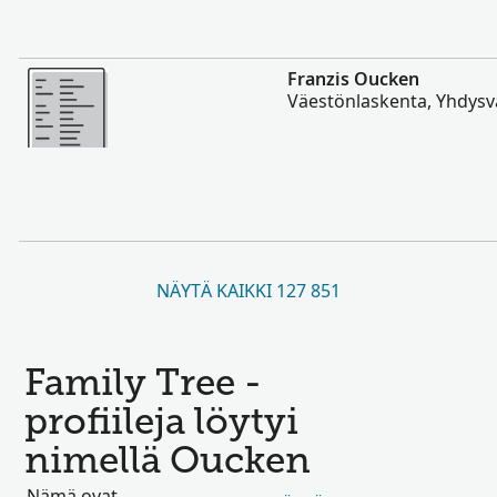
Enemmän
Franzis Oucken
Väestönlaskenta, Yhdysva
NÄYTÄ KAIKKI 127 851
Family Tree -
profiileja löytyi
nimellä Oucken
Nämä ovat