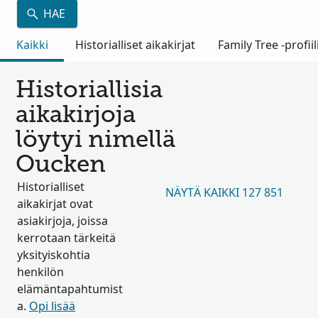
HAE
Kaikki
Historialliset aikakirjat
Family Tree -profiil
Historiallisia
aikakirjoja
löytyi nimellä
Oucken
Historialliset
NÄYTÄ KAIKKI 127 851
aikakirjat ovat
asiakirjoja, joissa
kerrotaan tärkeitä
yksityiskohtia
henkilön
elämäntapahtumist
a.
Opi lisää