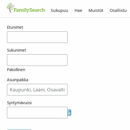
Sukupuu
Hae
Muistot
Osallistu
Tulokset nimelle oucken
Etunimet
Sukunimet
Pakollinen
Asuinpaikka
Syntymävuosi