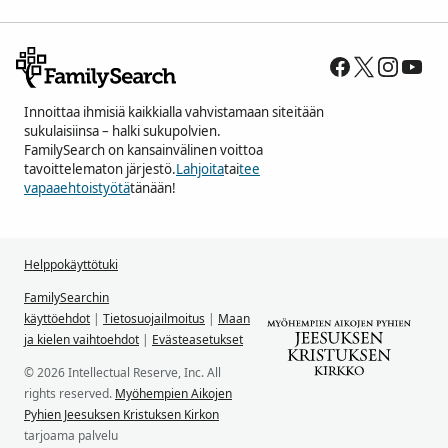
Innoittaa ihmisiä kaikkialla vahvistamaan siteitään
sukulaisiinsa – halki sukupolvien.
FamilySearch on kansainvälinen voittoa
tavoittelematon järjestö.
Lahjoita
tai
tee
vapaaehtoistyötä
tänään!
Helppokäyttötuki
FamilySearchin
käyttöehdot
|
Tietosuojailmoitus
|
Maan
ja kielen vaihtoehdot
|
Evästeasetukset
© 2026 Intellectual Reserve, Inc. All
rights reserved.
Myöhempien Aikojen
Pyhien Jeesuksen Kristuksen Kirkon
tarjoama palvelu