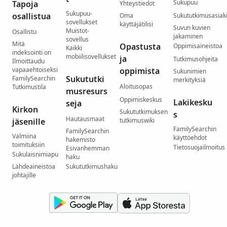
Sukupuu
Tapoja
Yhteystiedot
Sukupuu-
osallistua
Oma
Sukututkimusasiaki
sovellukset
käyttäjätilisi
Suvun kuvien
Muistot-
Osallistu
jakaminen
sovellus
Mitä
Opastusta
Oppimisaineistoa
Kaikki
indeksointi on
mobiilisovellukset
ja
Tutkimusohjeita
Ilmoittaudu
vapaaehtoiseksi
oppimista
Sukunimien
Sukututki
FamilySearchin
merkityksiä
Aloitusopas
Tutkimustila
musresurs
Oppimiskeskus
Lakikesku
seja
Kirkon
Sukututkimuksen
s
Hautausmaat
jäsenille
tutkimuswiki
FamilySearchin
FamilySearchin
Valmiina
käyttöehdot
hakemisto
toimituksiin
Tietosuojailmoitus
Esivanhemman
Sukulaisnimiapu
haku
Lähdeaineistoa
Sukututkimushaku
johtajille