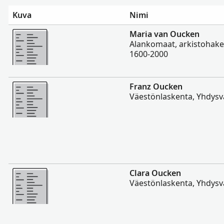
Kuva
Nimi
Enemmän
Maria van Oucken
Alankomaat, arkistohakem
1600-2000
Enemmän
Franz Oucken
Väestönlaskenta, Yhdysva
Enemmän
Clara Oucken
Väestönlaskenta, Yhdysva