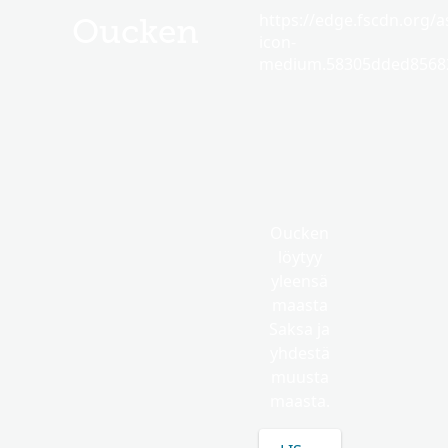
https://edge.fscdn.org/as
Oucken
icon-
medium.58305dded85682
Oucken
löytyy
yleensä
maasta
Saksa ja
yhdestä
muusta
maasta.