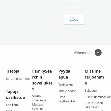
muusta
maasta.
LISÄÄ TIETOA AIHEES
Vähemmän
Tietoja
FamilySea
Pyydä
Mitä me
rchin
apua
tarjoamm
Kertomuksemme
sovellukse
e
Tukikeskus
t
Sukupuu
Tapoja
Yhteystiedot
Sukupuu-
osallistua
Oma
Sukututkimusasiaki
sovellukset
käyttäjätilisi
Suvun kuvien
Muistot-
Osallistu
jakaminen
sovellus
Mitä