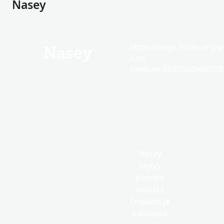
Nasey
https://edge.fscdn.org/as
Nasey
icon-
medium.58305dded85682
Nasey
löytyy
yleensä
maasta
Englanti ja
kahdesta