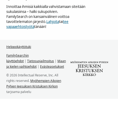
Innoittaa ihmisiä kaikkialla vahvistamaan siteitään
sukulaisiinsa – halki sukupolvien.
FamilySearch on kansainvälinen voittoa
tavoittelematon järjestö.
Lahjoita
tai
tee
vapaaehtoistyötä
tänään!
Helppokäyttötuki
FamilySearchin
käyttöehdot
|
Tietosuojailmoitus
|
Maan
ja kielen vaihtoehdot
|
Evästeasetukset
© 2026 Intellectual Reserve, Inc. All
rights reserved.
Myöhempien Aikojen
Pyhien Jeesuksen Kristuksen Kirkon
tarjoama palvelu