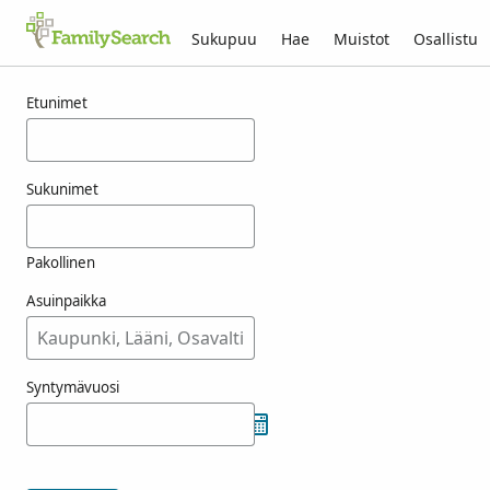
Sukupuu
Hae
Muistot
Osallistu
Tulokset nimelle nasey
Etunimet
Sukunimet
Pakollinen
Asuinpaikka
Syntymävuosi