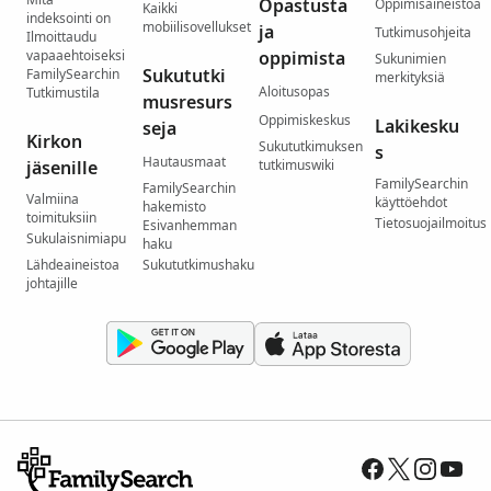
Opastusta
Oppimisaineistoa
Kaikki
indeksointi on
mobiilisovellukset
ja
Tutkimusohjeita
Ilmoittaudu
vapaaehtoiseksi
oppimista
Sukunimien
Sukututki
FamilySearchin
merkityksiä
Aloitusopas
Tutkimustila
musresurs
Oppimiskeskus
Lakikesku
seja
Kirkon
Sukututkimuksen
s
Hautausmaat
jäsenille
tutkimuswiki
FamilySearchin
FamilySearchin
Valmiina
käyttöehdot
hakemisto
toimituksiin
Tietosuojailmoitus
Esivanhemman
Sukulaisnimiapu
haku
Lähdeaineistoa
Sukututkimushaku
johtajille