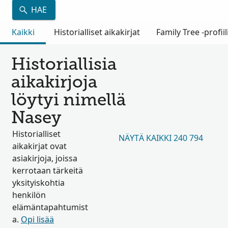
HAE
Kaikki
Historialliset aikakirjat
Family Tree -profiil
Historiallisia
aikakirjoja
löytyi nimellä
Nasey
Historialliset
NÄYTÄ KAIKKI 240 794
aikakirjat ovat
asiakirjoja, joissa
kerrotaan tärkeitä
yksityiskohtia
henkilön
elämäntapahtumist
a.
Opi lisää