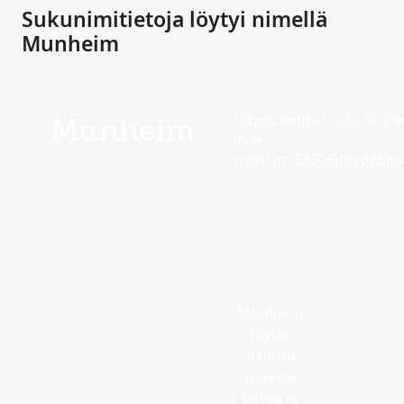
Sukunimitietoja löytyi nimellä
Munheim
https://edge.fscdn.org/as
Munheim
icon-
medium.58305dded85682
Munheim
löytyy
yleensä
maasta
Saksa ja