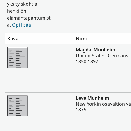
yksityiskohtia
henkilön
elämäntapahtumist
a.
Opi lisää
Kuva
Nimi
Enemmän
Magda. Munheim
United States, Germans 
1850-1897
Enemmän
Leva Munheim
New Yorkin osavaltion v
1875