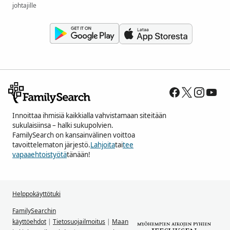
johtajille
Innoittaa ihmisiä kaikkialla vahvistamaan siteitään
sukulaisiinsa – halki sukupolvien.
FamilySearch on kansainvälinen voittoa
tavoittelematon järjestö.
Lahjoita
tai
tee
vapaaehtoistyötä
tänään!
Helppokäyttötuki
FamilySearchin
käyttöehdot
|
Tietosuojailmoitus
|
Maan