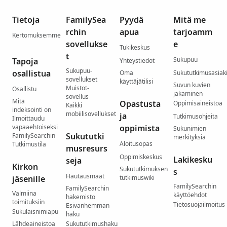
Tietoja
FamilySea
Pyydä
Mitä me
rchin
apua
tarjoamm
Kertomuksemme
sovellukse
e
Tukikeskus
t
Sukupuu
Tapoja
Yhteystiedot
Sukupuu-
osallistua
Oma
Sukututkimusasiaki
sovellukset
käyttäjätilisi
Suvun kuvien
Muistot-
Osallistu
jakaminen
sovellus
Mitä
Opastusta
Oppimisaineistoa
Kaikki
indeksointi on
mobiilisovellukset
ja
Tutkimusohjeita
Ilmoittaudu
vapaaehtoiseksi
oppimista
Sukunimien
Sukututki
FamilySearchin
merkityksiä
Aloitusopas
Tutkimustila
musresurs
Oppimiskeskus
Lakikesku
seja
Kirkon
Sukututkimuksen
s
Hautausmaat
jäsenille
tutkimuswiki
FamilySearchin
FamilySearchin
Valmiina
käyttöehdot
hakemisto
toimituksiin
Tietosuojailmoitus
Esivanhemman
Sukulaisnimiapu
haku
Lähdeaineistoa
Sukututkimushaku