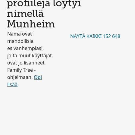
profiileja löytyi
nimellä
Munheim
Nämä ovat
NÄYTÄ KAIKKI 152 648
mahdollisia
esivanhempiasi,
joita muut käyttäjät
ovat jo lisänneet
Family Tree -
ohjelmaan.
Opi
lisää