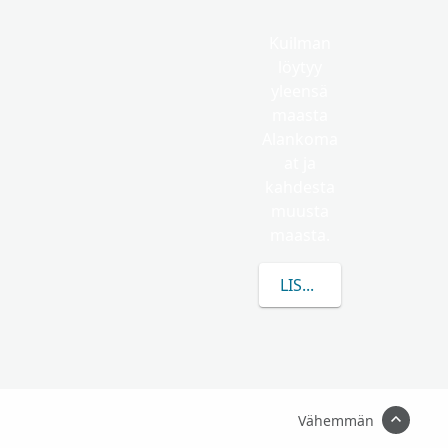
Kuilman
löytyy
yleensä
maasta
Alankoma
at ja
kahdesta
muusta
maasta.
LISÄÄ TIETOA AIHEES
Vähemmän