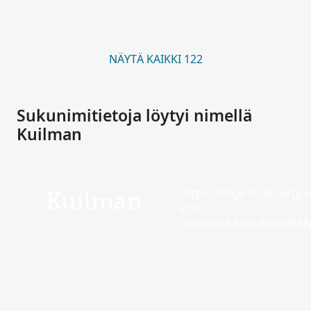
NÄYTÄ KAIKKI 122
Sukunimitietoja löytyi nimellä
Kuilman
https://edge.fscdn.org/as
Kuilman
icon-
medium.58305dded85682