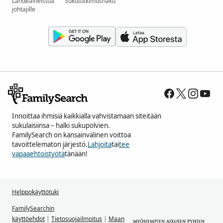
Lähdeaineistoa
Sukututkimushaku
johtajille
Innoittaa ihmisiä kaikkialla vahvistamaan siteitään
sukulaisiinsa – halki sukupolvien.
FamilySearch on kansainvälinen voittoa
tavoittelematon järjestö.
Lahjoita
tai
tee
vapaaehtoistyötä
tänään!
Helppokäyttötuki
FamilySearchin
käyttöehdot
|
Tietosuojailmoitus
|
Maan