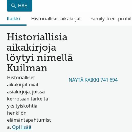
HAE
Kaikki
Historialliset aikakirjat
Family Tree -profiil
Historiallisia
aikakirjoja
löytyi nimellä
Kuilman
Historialliset
NÄYTÄ KAIKKI 741 694
aikakirjat ovat
asiakirjoja, joissa
kerrotaan tärkeitä
yksityiskohtia
henkilön
elämäntapahtumist
a.
Opi lisää