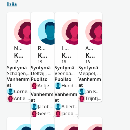
lisää
Neeltje
Reinder
Lammechina
Annigje
Kuilman
Kuilman
Kuilman
Kuilman
1862-1862
1915-Edesmennyt
1853-1919
1881-1898
Syntymä
Nainen
Syntymä
Mies
Syntymä
Nainen
Syntymä
Nainen
Schagen, North Holland, Netherlands
Delfzijl, Groningen, Netherlands
Veendam, Groningen, Nederland
Meppel, Drenthe, Netherlands
Vanhemm
Puoliso
Puoliso
Vanhemm
at
at
Antje van der Beek
Hendrik Mulder
Cornelis Kuilman
Jan Kuilman
Vanhemm
Vanhemm
Antje Kooij
Trijntje Oelen
at
at
Jacobus Kuilman
Albert Lammerts Kuilman
Geertje Reinders
Jacobjen Gijzes Giezen