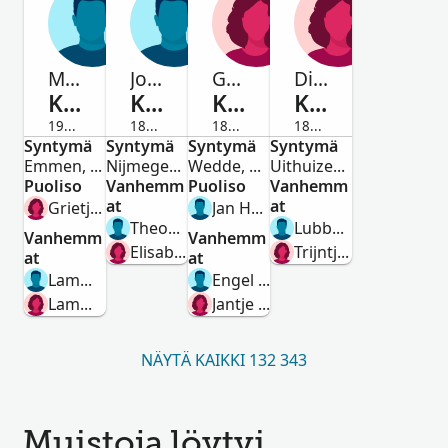
Marten
Johannes Bernardus
Gepke
Dieuwerke
Kuilman
Kuilman
Kuilman
Kuilman
1913-Edesmennyt
1874-1936
1849-1935
1815-1837
Syntymä
Mies
Syntymä
Mies
Syntymä
Nainen
Syntymä
Nainen
Emmen, Drenthe, Netherlands
Nijmegen, Gelderland, Netherlands
Wedde, Groningen, Netherlands
Uithuizen, Groningen, Nederland
Puoliso
Vanhemm
Puoliso
Vanhemm
at
at
Grietje Johannes Bos
Jan Hesseling
Theodorus Antonius Kuilman
Lubbert Jans Kuilman
Vanhemm
Vanhemm
Elisabeth Driesch
Trijntje Klasens
at
at
Lammert Kuilman
Engel Martens Kuilman
Lammechien Bruining
Jantje Luppes Engelkes
NÄYTÄ KAIKKI 132 343
Muistoja löytyi