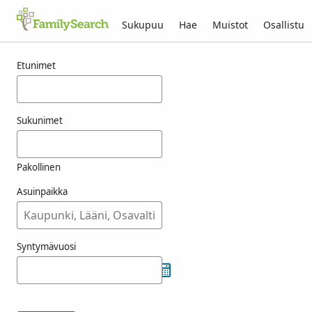
Sukupuu
Hae
Muistot
Osallistu
Tulokset nimelle kuilman
Etunimet
Sukunimet
Pakollinen
Asuinpaikka
Syntymävuosi