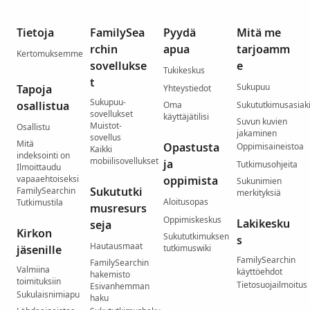
Tietoja
FamilySea
Pyydä
Mitä me
rchin
apua
tarjoamm
Kertomuksemme
sovellukse
e
Tukikeskus
t
Sukupuu
Tapoja
Yhteystiedot
Sukupuu-
osallistua
Oma
Sukututkimusasiaki
sovellukset
käyttäjätilisi
Suvun kuvien
Muistot-
Osallistu
jakaminen
sovellus
Mitä
Opastusta
Oppimisaineistoa
Kaikki
indeksointi on
mobiilisovellukset
ja
Tutkimusohjeita
Ilmoittaudu
vapaaehtoiseksi
oppimista
Sukunimien
Sukututki
FamilySearchin
merkityksiä
Aloitusopas
Tutkimustila
musresurs
Oppimiskeskus
Lakikesku
seja
Kirkon
Sukututkimuksen
s
Hautausmaat
jäsenille
tutkimuswiki
FamilySearchin
FamilySearchin
Valmiina
käyttöehdot
hakemisto
toimituksiin
Tietosuojailmoitus
Esivanhemman
Sukulaisnimiapu
haku