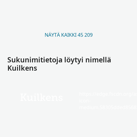
NÄYTÄ KAIKKI 45 209
Sukunimitietoja löytyi nimellä
Kuilkens
https://edge.fscdn.org/as
Kuilkens
icon-
medium.58305dded85682