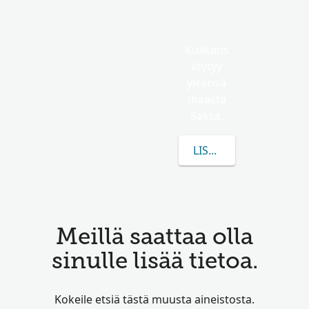
Kuilkens
löytyy
yleensä
maasta
Saksa.
LISÄÄ TIETOA AIHEES
Meillä saattaa olla
sinulle lisää tietoa.
Kokeile etsiä tästä muusta aineistosta.