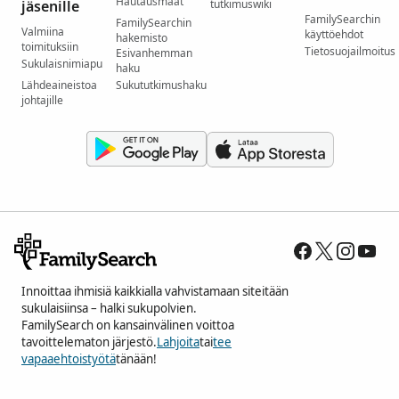
Hautausmaat
jäsenille
tutkimuswiki
FamilySearchin
FamilySearchin
Valmiina
käyttöehdot
hakemisto
toimituksiin
Tietosuojailmoitus
Esivanhemman
Sukulaisnimiapu
haku
Lähdeaineistoa
Sukututkimushaku
johtajille
Innoittaa ihmisiä kaikkialla vahvistamaan siteitään
sukulaisiinsa – halki sukupolvien.
FamilySearch on kansainvälinen voittoa
tavoittelematon järjestö.
Lahjoita
tai
tee
vapaaehtoistyötä
tänään!