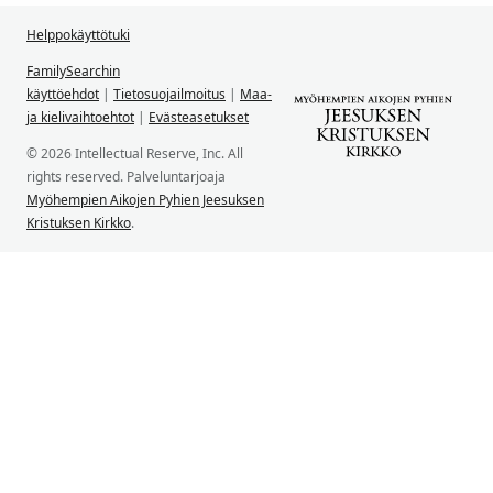
Helppokäyttötuki
FamilySearchin
käyttöehdot
|
Tietosuojailmoitus
|
Maa-
ja kielivaihtoehtot
|
Evästeasetukset
© 2026 Intellectual Reserve, Inc. All
rights reserved. Palveluntarjoaja
Myöhempien Aikojen Pyhien Jeesuksen
Kristuksen Kirkko
.