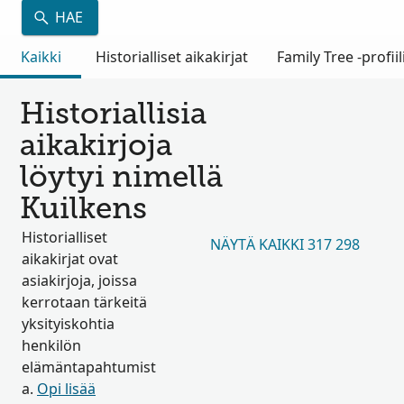
HAE
Kaikki
Historialliset aikakirjat
Family Tree -profiil
Historiallisia
aikakirjoja
löytyi nimellä
Kuilkens
Historialliset
NÄYTÄ KAIKKI 317 298
aikakirjat ovat
asiakirjoja, joissa
kerrotaan tärkeitä
yksityiskohtia
henkilön
elämäntapahtumist
a.
Opi lisää