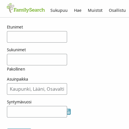
Sukupuu
Hae
Muistot
Osallistu
Tulokset nimelle kuilkens
Etunimet
Sukunimet
Pakollinen
Asuinpaikka
Syntymävuosi