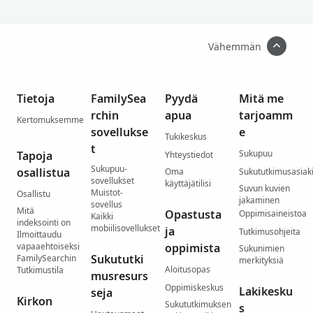
Vähemmän
Tietoja
FamilySea
Pyydä
Mitä me
rchin
apua
tarjoamm
Kertomuksemme
sovellukse
e
Tukikeskus
t
Sukupuu
Tapoja
Yhteystiedot
Sukupuu-
osallistua
Oma
Sukututkimusasiaki
sovellukset
käyttäjätilisi
Suvun kuvien
Muistot-
Osallistu
jakaminen
sovellus
Mitä
Opastusta
Oppimisaineistoa
Kaikki
indeksointi on
mobiilisovellukset
ja
Tutkimusohjeita
Ilmoittaudu
vapaaehtoiseksi
oppimista
Sukunimien
Sukututki
FamilySearchin
merkityksiä
Aloitusopas
Tutkimustila
musresurs
Oppimiskeskus
Lakikesku
seja
Kirkon
Sukututkimuksen
s