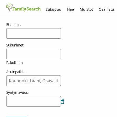
Sukupuu
Hae
Muistot
Osallistu
Tulokset nimelle kounoike
Etunimet
Sukunimet
Pakollinen
Asuinpaikka
Syntymävuosi