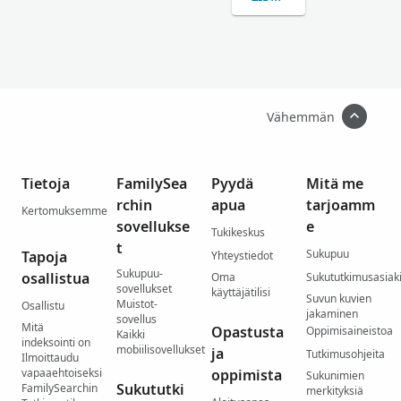
Vähemmän
Tietoja
FamilySea
Pyydä
Mitä me
rchin
apua
tarjoamm
Kertomuksemme
sovellukse
e
Tukikeskus
t
Sukupuu
Tapoja
Yhteystiedot
Sukupuu-
osallistua
Oma
Sukututkimusasiaki
sovellukset
käyttäjätilisi
Suvun kuvien
Muistot-
Osallistu
jakaminen
sovellus
Mitä
Opastusta
Oppimisaineistoa
Kaikki
indeksointi on
mobiilisovellukset
ja
Tutkimusohjeita
Ilmoittaudu
vapaaehtoiseksi
oppimista
Sukunimien
Sukututki
FamilySearchin
merkityksiä