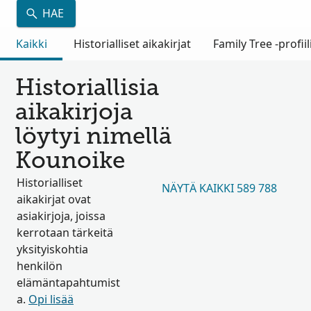
HAE
Kaikki
Historialliset aikakirjat
Family Tree -profiil
Historiallisia
aikakirjoja
löytyi nimellä
Kounoike
Historialliset
NÄYTÄ KAIKKI 589 788
aikakirjat ovat
asiakirjoja, joissa
kerrotaan tärkeitä
yksityiskohtia
henkilön
elämäntapahtumist
a.
Opi lisää