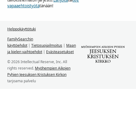
tavoittelematon järjestö.
Lahjoita
tai
tee
vapaaehtoistyötä
tänään!
Helppokäyttötuki
FamilySearchin
käyttöehdot
|
Tietosuojailmoitus
|
Maan
ja kielen vaihtoehdot
|
Evästeasetukset
© 2026 Intellectual Reserve, Inc. All
rights reserved.
Myöhempien Aikojen
Pyhien Jeesuksen Kristuksen Kirkon
tarjoama palvelu