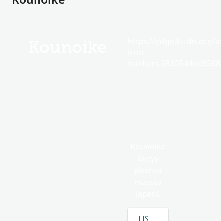
https://edge.fscdn.org/as
Kounoike
icon-
medium.58305dded85682
Kounoike
löytyy
yleensä
maasta
Japani.
LISÄÄ TIETOA AIHEES