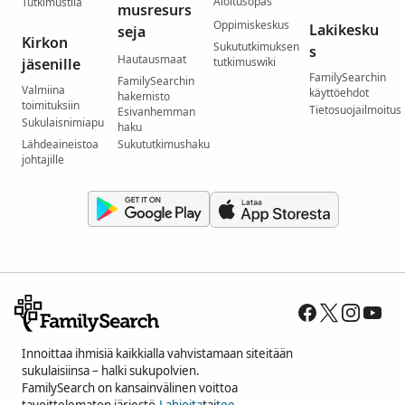
Aloitusopas
Tutkimustila
musresurs
Oppimiskeskus
Lakikesku
seja
Kirkon
Sukututkimuksen
s
Hautausmaat
jäsenille
tutkimuswiki
FamilySearchin
FamilySearchin
Valmiina
käyttöehdot
hakemisto
toimituksiin
Tietosuojailmoitus
Esivanhemman
Sukulaisnimiapu
haku
Lähdeaineistoa
Sukututkimushaku
johtajille
Innoittaa ihmisiä kaikkialla vahvistamaan siteitään
sukulaisiinsa – halki sukupolvien.
FamilySearch on kansainvälinen voittoa