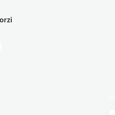
orzi
i
Kor