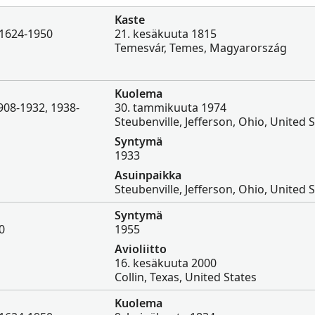
Kaste
 1624-1950
21. kesäkuuta 1815
Temesvár, Temes, Magyarország
Kuolema
908-1932, 1938-
30. tammikuuta 1974
Steubenville, Jefferson, Ohio, United 
Syntymä
1933
Asuinpaikka
Steubenville, Jefferson, Ohio, United 
Syntymä
0
1955
Avioliitto
16. kesäkuuta 2000
Collin, Texas, United States
Kuolema