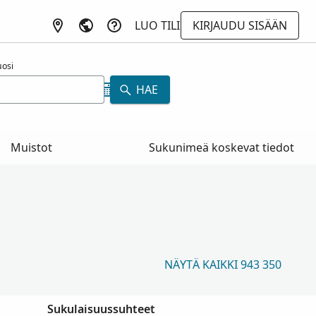
LUO TILI
KIRJAUDU SISÄÄN
osi
HAE
Muistot
Sukunimeä koskevat tiedot
NÄYTÄ KAIKKI 943 350
Sukulaisuussuhteet