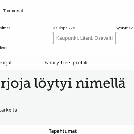
Toiminnat
nimet
Asuinpaikka
Syntymävu
linen
kirjat
Family Tree -profiilit
irjoja löytyi nimellä
 tärkeitä
Tapahtumat