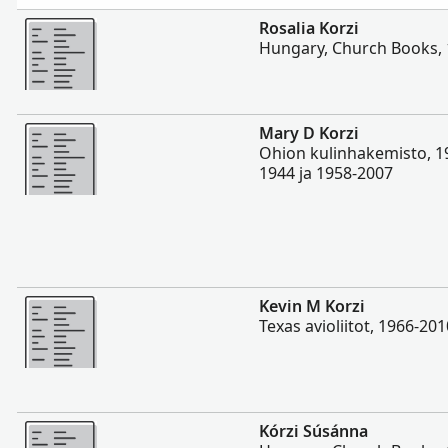
Enemmän
Rosalia Korzi
Hungary, Church Books,
Enemmän
Mary D Korzi
Ohion kulinhakemisto, 1
1944 ja 1958-2007
Enemmän
Kevin M Korzi
Texas avioliitot, 1966-201
Enemmän
Kórzi Súsánna