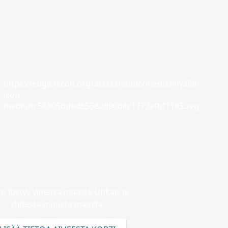
https://edge.fscdn.org/assets/static/media/invalid-
icon-
medium.58305dded85682d90d4c1772efbf1185.svg
zi löytyy yleensä maasta Unkari ja
yhdestä muusta maasta.