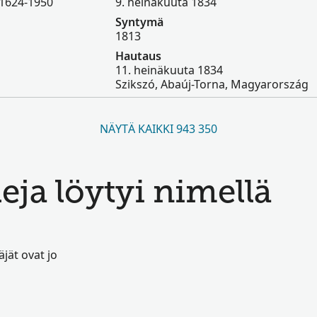
 1624-1950
9. heinäkuuta 1834
Syntymä
1813
Hautaus
11. heinäkuuta 1834
Szikszó, Abaúj-Torna, Magyarország
NÄYTÄ KAIKKI 943 350
leja löytyi nimellä
jät ovat jo