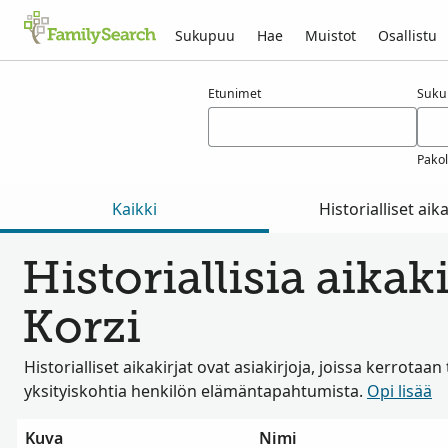
Sukupuu
Hae
Muistot
Osallistu
Tulokset nimelle korzi
Etunimet
Suku
Pakol
Kaikki
Historialliset aika
Historiallisia aikak
Korzi
Historialliset aikakirjat ovat asiakirjoja, joissa kerrotaan
yksityiskohtia henkilön elämäntapahtumista.
Opi lisää
Kuva
Nimi