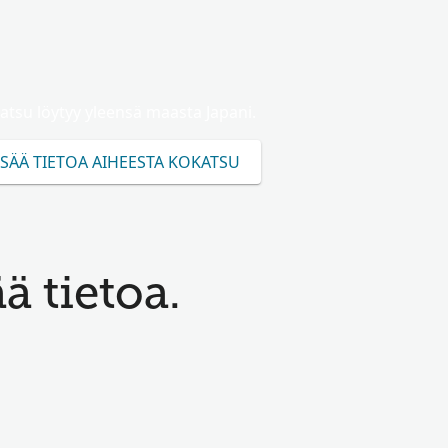
atsu löytyy yleensä maasta Japani.
ISÄÄ TIETOA AIHEESTA KOKATSU
ää tietoa.