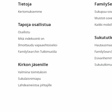
Tietoja
FamilySe
Kertomuksemme
Sukupuu-sov
Muistot-sove
Tapoja osallistua
Kaikki mobiil
Osallistu
Sukututk
Mitä indeksointi on
Ilmoittaudu vapaaehtoiseksi
Hautausmaa
FamilySearchin Tutkimustila
FamilySearc
Esivanhemm
Kirkon jäsenille
Sukututkim
Valmiina toimituksiin
Sukulaisnimiapu
Lähdeaineistoa johtajille