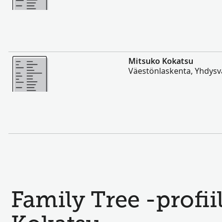
Enemmän
Mitsuko Kokatsu
Väestönlaskenta, Yhdysva
Family Tree -profii