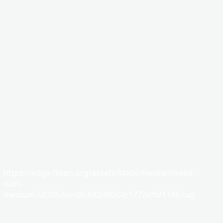
https://edge.fscdn.org/assets/static/media/invalid-
icon-
medium.58305dded85682d90d4c1772efbf1185.svg