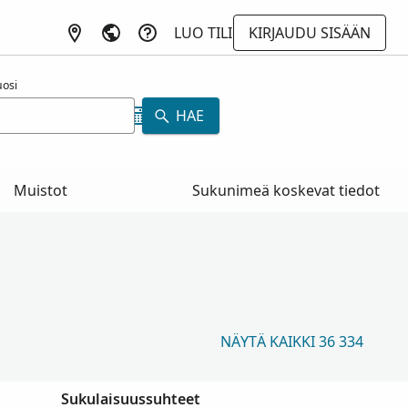
LUO TILI
KIRJAUDU SISÄÄN
osi
HAE
Muistot
Sukunimeä koskevat tiedot
NÄYTÄ KAIKKI 36 334
Sukulaisuussuhteet