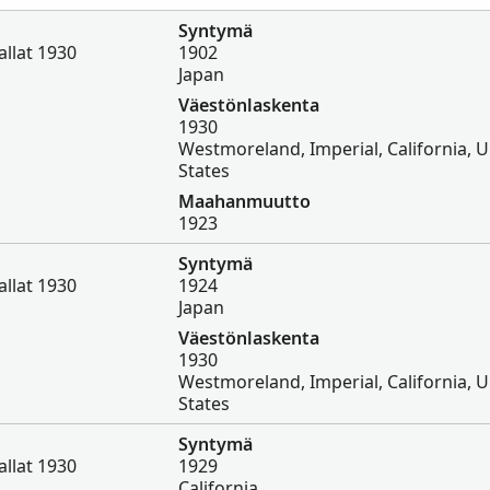
Syntymä
llat 1930
1902
Japan
Väestönlaskenta
1930
Westmoreland, Imperial, California, U
States
Maahanmuutto
1923
Syntymä
llat 1930
1924
Japan
Väestönlaskenta
1930
Westmoreland, Imperial, California, U
States
Syntymä
llat 1930
1929
California