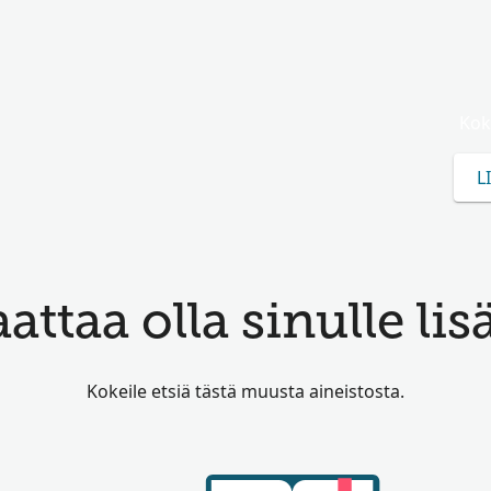
Kok
L
attaa olla sinulle lis
Kokeile etsiä tästä muusta aineistosta.