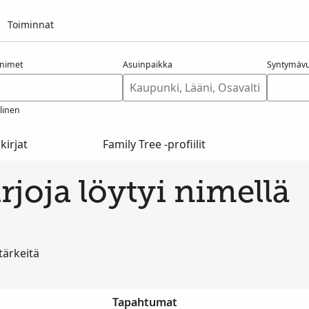
Toiminnat
nimet
Asuinpaikka
Syntymävu
linen
kirjat
Family Tree -profiilit
irjoja löytyi nimellä
 tärkeitä
Tapahtumat