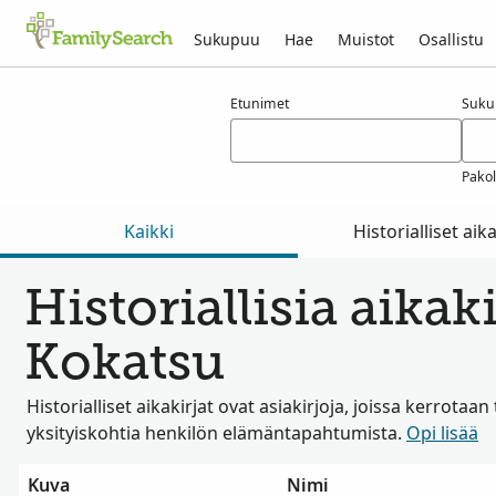
Sukupuu
Hae
Muistot
Osallistu
Tulokset nimelle kokatsu
Etunimet
Suku
Pakol
Kaikki
Historialliset aika
Historiallisia aikak
Kokatsu
Historialliset aikakirjat ovat asiakirjoja, joissa kerrotaan
yksityiskohtia henkilön elämäntapahtumista.
Opi lisää
Kuva
Nimi