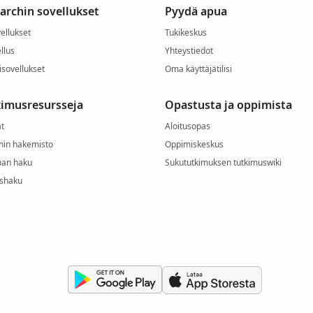
archin sovellukset
Pyydä apua
ellukset
Tukikeskus
llus
Yhteystiedot
isovellukset
Oma käyttäjätilisi
imusresursseja
Opastusta ja oppimista
t
Aloitusopas
hin hakemisto
Oppimiskeskus
an haku
Sukututkimuksen tutkimuswiki
ushaku