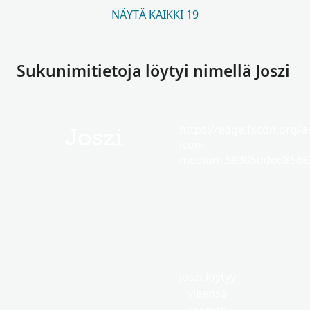
NÄYTÄ KAIKKI 19
Sukunimitietoja löytyi nimellä Joszi
https://edge.fscdn.org/as
Joszi
icon-
medium.58305dded85682
Joszi löytyy
yleensä