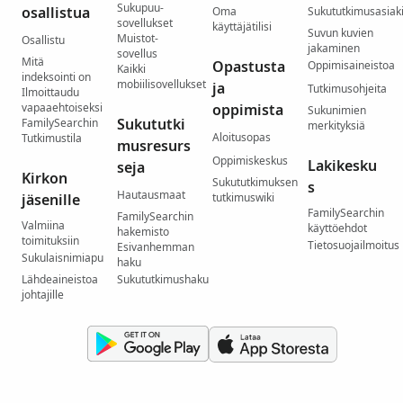
Sukupuu-
osallistua
Oma
Sukututkimusasiaki
sovellukset
käyttäjätilisi
Suvun kuvien
Muistot-
Osallistu
jakaminen
sovellus
Mitä
Opastusta
Oppimisaineistoa
Kaikki
indeksointi on
mobiilisovellukset
ja
Tutkimusohjeita
Ilmoittaudu
vapaaehtoiseksi
oppimista
Sukunimien
Sukututki
FamilySearchin
merkityksiä
Aloitusopas
Tutkimustila
musresurs
Oppimiskeskus
Lakikesku
seja
Kirkon
Sukututkimuksen
s
Hautausmaat
jäsenille
tutkimuswiki
FamilySearchin
FamilySearchin
Valmiina
käyttöehdot
hakemisto
toimituksiin
Tietosuojailmoitus
Esivanhemman
Sukulaisnimiapu
haku
Lähdeaineistoa
Sukututkimushaku
johtajille