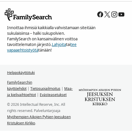
Innoittaa ihmisiä kaikkialla vahvistamaan siteitään
sukulaisiinsa – halki sukupolvien.
FamilySearch on kansainvälinen voittoa
tavoittelematon järjestö.
Lahjoita
tai
tee
vapaaehtoistyötä
tänään!
Helppokäyttötuki
FamilySearchin
käyttöehdot
|
Tietosuojailmoitus
|
Maa-
ja kielivaihtoehtot
|
Evästeasetukset
© 2026 Intellectual Reserve, Inc. All
rights reserved. Palveluntarjoaja
Myöhempien Aikojen Pyhien Jeesuksen
Kristuksen Kirkko
.