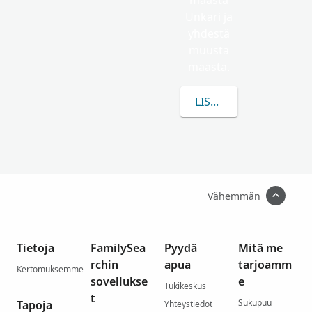
maasta
Unkari ja
yhdestä
muusta
maasta.
LISÄÄ TIETOA AIHEEST
Vähemmän
Tietoja
FamilySea
Pyydä
Mitä me
rchin
apua
tarjoamm
Kertomuksemme
sovellukse
e
Tukikeskus
t
Sukupuu
Tapoja
Yhteystiedot