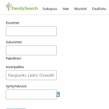
Sukupuu
Hae
Muistot
Osallistu
Tulokset nimelle joszi
Etunimet
Sukunimet
Pakollinen
Asuinpaikka
Syntymävuosi