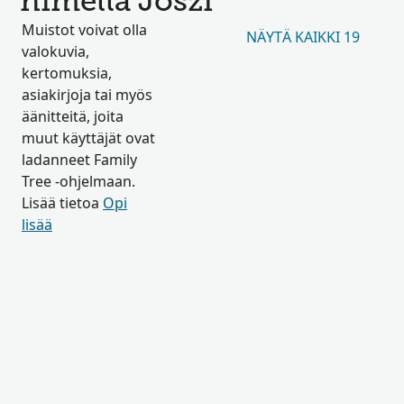
nimellä Joszi
Muistot voivat olla
NÄYTÄ KAIKKI 19
valokuvia,
kertomuksia,
asiakirjoja tai myös
äänitteitä, joita
muut käyttäjät ovat
ladanneet Family
Tree -ohjelmaan.
Lisää tietoa
Opi
lisää