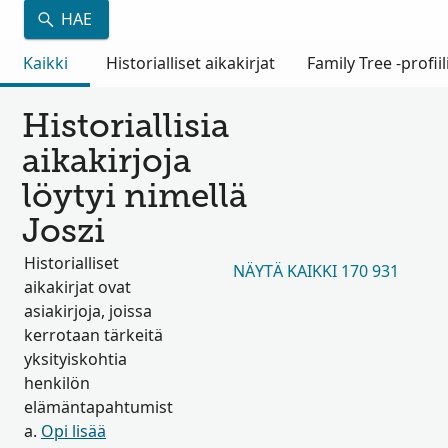
HAE
Kaikki
Historialliset aikakirjat
Family Tree -profiil
Historiallisia
aikakirjoja
löytyi nimellä
Joszi
Historialliset
NÄYTÄ KAIKKI 170 931
aikakirjat ovat
asiakirjoja, joissa
kerrotaan tärkeitä
yksityiskohtia
henkilön
elämäntapahtumist
a.
Opi lisää