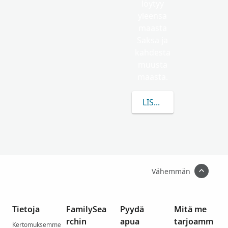
löytyy
yleensä
maasta
Saksa ja
kahdesta
muusta
maasta.
LISÄÄ TIETOA AIHEEST
Vähemmän
Tietoja
FamilySea
Pyydä
Mitä me
rchin
apua
tarjoamm
Kertomuksemme