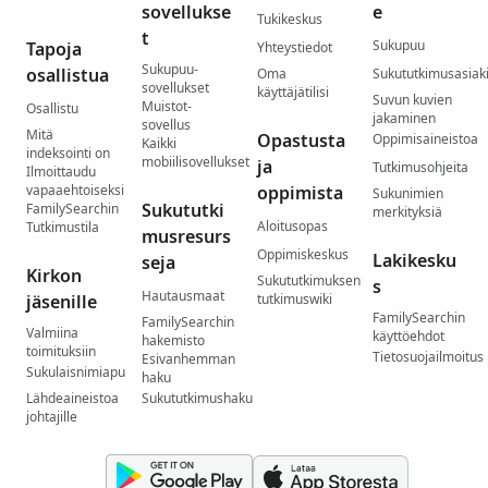
sovellukse
e
Tukikeskus
t
Sukupuu
Tapoja
Yhteystiedot
Sukupuu-
osallistua
Oma
Sukututkimusasiaki
sovellukset
käyttäjätilisi
Suvun kuvien
Muistot-
Osallistu
jakaminen
sovellus
Mitä
Opastusta
Oppimisaineistoa
Kaikki
indeksointi on
mobiilisovellukset
ja
Tutkimusohjeita
Ilmoittaudu
vapaaehtoiseksi
oppimista
Sukunimien
Sukututki
FamilySearchin
merkityksiä
Aloitusopas
Tutkimustila
musresurs
Oppimiskeskus
Lakikesku
seja
Kirkon
Sukututkimuksen
s
Hautausmaat
jäsenille
tutkimuswiki
FamilySearchin
FamilySearchin
Valmiina
käyttöehdot
hakemisto
toimituksiin
Tietosuojailmoitus
Esivanhemman
Sukulaisnimiapu
haku
Lähdeaineistoa
Sukututkimushaku
johtajille