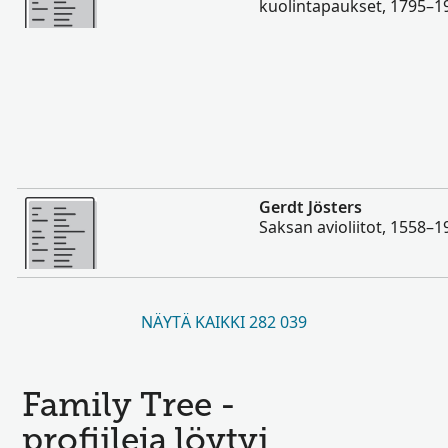
kuolintapaukset, 1795–1
Enemmän
Gerdt Jösters
Saksan avioliitot, 1558–1
NÄYTÄ KAIKKI 282 039
Family Tree -
profiileja löytyi