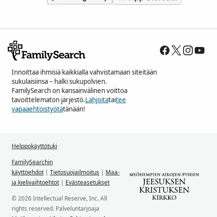
Innoittaa ihmisiä kaikkialla vahvistamaan siteitään
sukulaisiinsa – halki sukupolvien.
FamilySearch on kansainvälinen voittoa
tavoittelematon järjestö.
Lahjoita
tai
tee
vapaaehtoistyötä
tänään!
Helppokäyttötuki
FamilySearchin
käyttöehdot
|
Tietosuojailmoitus
|
Maa-
ja kielivaihtoehtot
|
Evästeasetukset
© 2026 Intellectual Reserve, Inc. All
rights reserved. Palveluntarjoaja