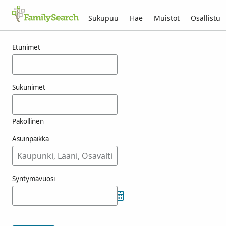
Sukupuu
Hae
Muistot
Osallistu
Tulokset nimelle josters
Etunimet
Sukunimet
Pakollinen
Asuinpaikka
Syntymävuosi