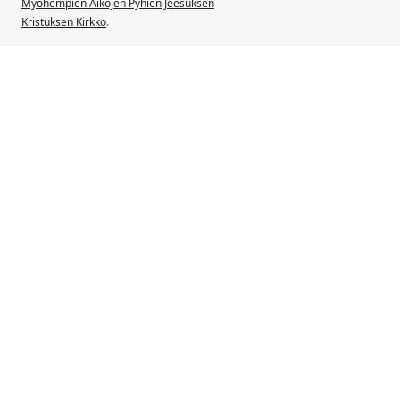
Myöhempien Aikojen Pyhien Jeesuksen
Kristuksen Kirkko
.