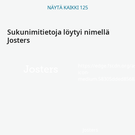
NÄYTÄ KAIKKI 125
Sukunimitietoja löytyi nimellä
Josters
https://edge.fscdn.org/as
Josters
icon-
medium.58305dded85682
Josters