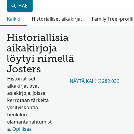
HAE
Kaikki
Historialliset aikakirjat
Family Tree -profiil
Historiallisia
aikakirjoja
löytyi nimellä
Josters
Historialliset
NÄYTÄ KAIKKI 282 039
aikakirjat ovat
asiakirjoja, joissa
kerrotaan tärkeitä
yksityiskohtia
henkilön
elämäntapahtumist
a.
Opi lisää