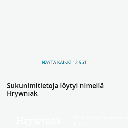
NÄYTÄ KAIKKI 12 961
Sukunimitietoja löytyi nimellä
Hrywniak
https://edge.fscdn.org/as
Hrywniak
icon-