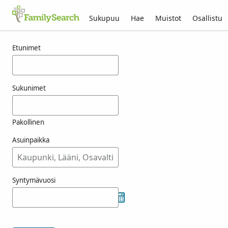
Sukupuu
Hae
Muistot
Osallistu
Tulokset nimelle hrywniak
Etunimet
Sukunimet
Pakollinen
Asuinpaikka
Syntymävuosi