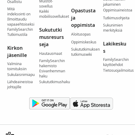
Muistot-
Osallistu
jakaminen
sovellus
Mitä
Opastusta
Oppimisaineistoa
Kaikki
indeksointi on
mobiilisovellukset
ja
Tutkimusohjeita
Ilmoittaudu
vapaaehtoiseksi
oppimista
Sukunimien
Sukututki
FamilySearchin
merkityksiä
Aloitusopas
Tutkimustila
musresurs
Oppimiskeskus
Lakikesku
seja
Kirkon
Sukututkimuksen
s
Hautausmaat
jäsenille
tutkimuswiki
FamilySearchin
FamilySearchin
Valmiina
käyttöehdot
hakemisto
toimituksiin
Tietosuojailmoitus
Esivanhemman
Sukulaisnimiapu
haku
Lähdeaineistoa
Sukututkimushaku
johtajille