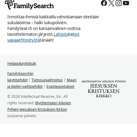
Innoittaa ihmisiä kaikkialla vahvistamaan siteitään
sukulaisiinsa – halki sukupolvien.
FamilySearch on kansainvälinen voittoa
tavoittelematon järjestö.
Lahjoita
tai
tee
vapaaehtoistyötä
tänään!
Helppokäyttötuki
FamilySearchin
käyttöehdot
|
Tietosuojailmoitus
|
Maan
ja kielen vaihtoehdot
|
Evästeasetukset
© 2026 Intellectual Reserve, Inc. All
rights reserved.
Myöhempien Aikojen
Pyhien Jeesuksen Kristuksen Kirkon
tarjoama palvelu