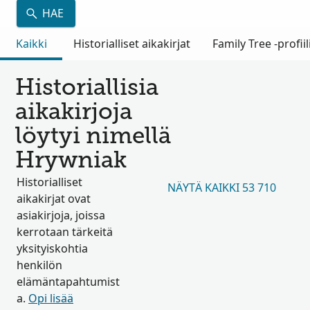
HAE
Kaikki
Historialliset aikakirjat
Family Tree -profiil
Historiallisia
aikakirjoja
löytyi nimellä
Hrywniak
Historialliset
NÄYTÄ KAIKKI 53 710
aikakirjat ovat
asiakirjoja, joissa
kerrotaan tärkeitä
yksityiskohtia
henkilön
elämäntapahtumist
a.
Opi lisää