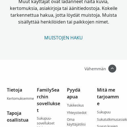
Muut käyttäjät ovat ladanneet näitä kuvia,
kertomuksia, asiakirjoja tai äänitiedostoja. Kokeile
tarkennettua hakua, jotta löydät muistoja. Muista
sisällyttää henkilöiden tai paikkojen nimet.
MUISTOJEN HAKU
Vähemmän
Tietoja
FamilySea
Pyydä
Mitä me
rchin
apua
tarjoamm
Kertomuksemme
sovellukse
e
Tukikeskus
t
Sukupuu
Tapoja
Yhteystiedot
Sukupuu-
osallistua
Oma
Sukututkimusasiaki
sovellukset
käyttäjätilisi
Suvun kuvien