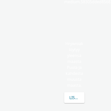
medium.58305dded85682
Hrywniak
löytyy
yleensä
maasta
Puola ja
kahdesta
muusta
maasta.
LISÄÄ TIETOA AIHEES