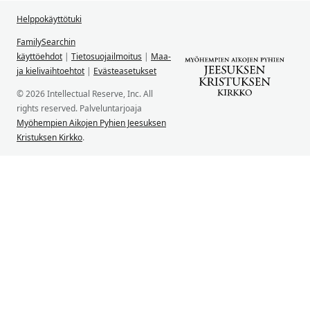
Helppokäyttötuki
FamilySearchin
käyttöehdot
|
Tietosuojailmoitus
|
Maa-
ja kielivaihtoehtot
|
Evästeasetukset
© 2026 Intellectual Reserve, Inc. All
rights reserved. Palveluntarjoaja
Myöhempien Aikojen Pyhien Jeesuksen
Kristuksen Kirkko
.