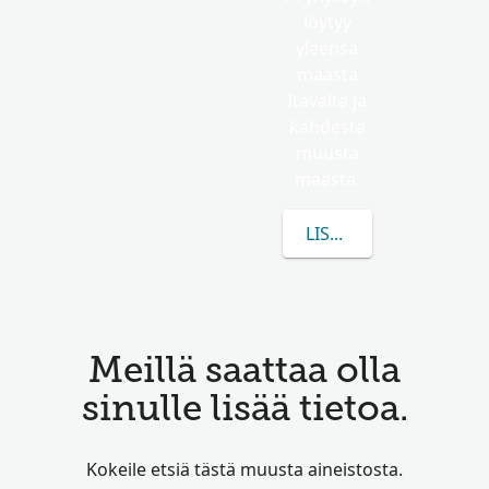
löytyy
yleensä
maasta
Itävalta ja
kahdesta
muusta
maasta.
LISÄÄ TIETOA AIHEES
Meillä saattaa olla
sinulle lisää tietoa.
Kokeile etsiä tästä muusta aineistosta.