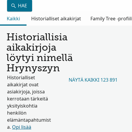
HAE
Kaikki
Historialliset aikakirjat
Family Tree -profiil
Historiallisia
aikakirjoja
löytyi nimellä
Hrynyszyn
Historialliset
NÄYTÄ KAIKKI 123 891
aikakirjat ovat
asiakirjoja, joissa
kerrotaan tärkeitä
yksityiskohtia
henkilön
elämäntapahtumist
a.
Opi lisää