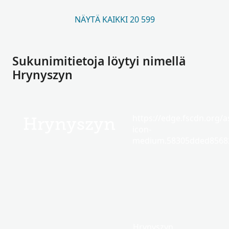
NÄYTÄ KAIKKI 20 599
Sukunimitietoja löytyi nimellä
Hrynyszyn
https://edge.fscdn.org/as
Hrynyszyn
icon-
medium.58305dded85682
Hrynyszyn