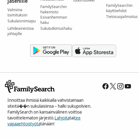
jäsenille
tutkimuswiki
FamilySearchin
FamilySearchin
Valmiina
käyttöehdot
hakemisto
toimituksiin
Tietosuojailmoitus
Esivanhemman
Sukulaisnimiapu
haku
Lähdeaineistoa
Sukututkimushaku
johtajille
Innoittaa ihmisiä kaikkialla vahvistamaan
siteitä��n sukulaisiinsa – halki sukupolvien.
FamilySearch on kansainvälinen voittoa
tavoittelematon järjestö.
Lahjoita
tai
tee
vapaaehtoistyötä
tänään!