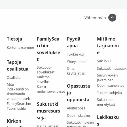
Vähemmän
Tietoja
FamilySea
Pyydä
Mitä me
rchin
apua
tarjoamm
Kertomuksemme
sovellukse
e
Tukikeskus
t
Sukupuu
Tapoja
Yhteystiedot
Sukupuu-
osallistua
Oma
Sukututkimusasiaki
sovellukset
käyttäjätilisi
Suvun kuvien
Muistot-
Osallistu
jakaminen
sovellus
Mitä
Opastusta
Oppimisaineistoa
Kaikki
indeksointi on
mobiilisovellukset
ja
Tutkimusohjeita
Ilmoittaudu
vapaaehtoiseksi
oppimista
Sukunimien
Sukututki
FamilySearchin
merkityksiä
Aloitusopas
Tutkimustila
musresurs
Oppimiskeskus
Lakikesku
seja
Kirkon
Sukututkimuksen
s
Hautausmaat