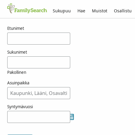
Sukupuu
Hae
Muistot
Osallistu
Tulokset nimelle hrynyszyn
Etunimet
Sukunimet
Pakollinen
Asuinpaikka
Syntymävuosi