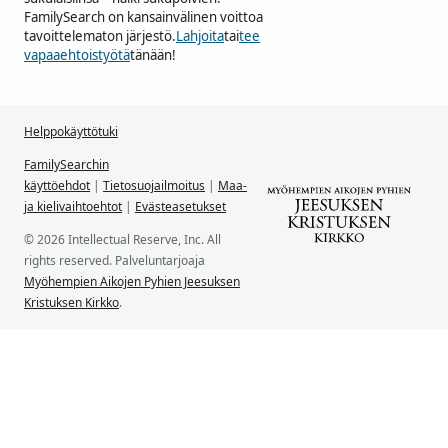
FamilySearch on kansainvälinen voittoa
tavoittelematon järjestö.
Lahjoita
tai
tee
vapaaehtoistyötä
tänään!
Helppokäyttötuki
FamilySearchin
käyttöehdot
|
Tietosuojailmoitus
|
Maa-
ja kielivaihtoehtot
|
Evästeasetukset
© 2026 Intellectual Reserve, Inc. All
rights reserved. Palveluntarjoaja
Myöhempien Aikojen Pyhien Jeesuksen
Kristuksen Kirkko
.