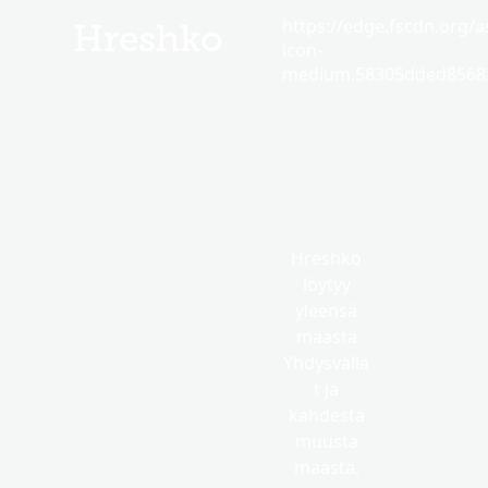
https://edge.fscdn.org/as
Hreshko
icon-
medium.58305dded85682
Hreshko
löytyy
yleensä
maasta
Yhdysvalla
t ja
kahdesta
muusta
maasta.