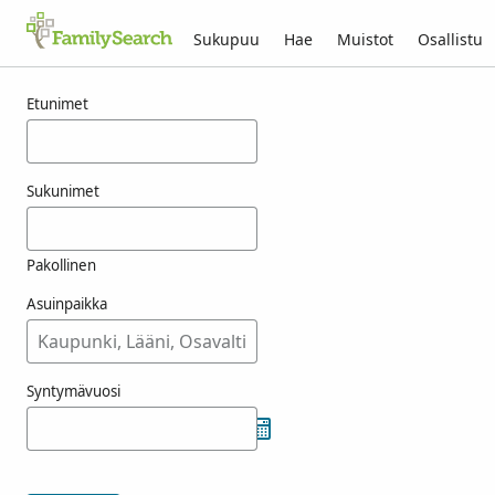
Sukupuu
Hae
Muistot
Osallistu
Tulokset nimelle hreshko
Etunimet
Sukunimet
Pakollinen
Asuinpaikka
Syntymävuosi