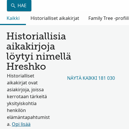
HAE
Kaikki
Historialliset aikakirjat
Family Tree -profiil
Historiallisia
aikakirjoja
löytyi nimellä
Hreshko
Historialliset
NÄYTÄ KAIKKI 181 030
aikakirjat ovat
asiakirjoja, joissa
kerrotaan tärkeitä
yksityiskohtia
henkilön
elämäntapahtumist
a.
Opi lisää