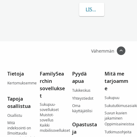
LISÄÄ TIETOA AIHEES
Vähemmän
Tietoja
FamilySea
Pyydä
Mitä me
rchin
apua
tarjoamm
Kertomuksemme
sovellukse
e
Tukikeskus
t
Sukupuu
Tapoja
Yhteystiedot
Sukupuu-
osallistua
Oma
Sukututkimusasiaki
sovellukset
käyttäjätilisi
Suvun kuvien
Muistot-
Osallistu
jakaminen
sovellus
Mitä
Opastusta
Oppimisaineistoa
Kaikki
indeksointi on
mobiilisovellukset
ja
Tutkimusohjeita
Ilmoittaudu