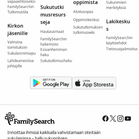
vapaaehtoiseksi
oppimista
Sukunimien
Sukututki
FamilySearchin
merkityksiä
Aloitusopas
Tutkimustila
musresurs
Oppimiskeskus
Lakikesku
seja
Kirkon
Sukututkimuksen
s
Hautausmaat
jäsenille
tutkimuswiki
FamilySearchin
FamilySearchin
Valmiina
käyttöehdot
hakemisto
toimituksiin
Tietosuojailmoitus
Esivanhemman
Sukulaisnimiapu
haku
Lähdeaineistoa
Sukututkimushaku
johtajille
Innoittaa ihmisiä kaikkialla vahvistamaan siteitään
sukulaisiinsa – halki sukupolvien.