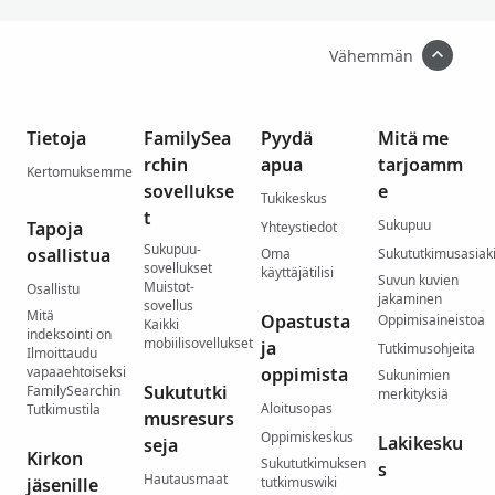
Vähemmän
Tietoja
FamilySea
Pyydä
Mitä me
rchin
apua
tarjoamm
Kertomuksemme
sovellukse
e
Tukikeskus
t
Sukupuu
Tapoja
Yhteystiedot
Sukupuu-
osallistua
Oma
Sukututkimusasiaki
sovellukset
käyttäjätilisi
Suvun kuvien
Muistot-
Osallistu
jakaminen
sovellus
Mitä
Opastusta
Oppimisaineistoa
Kaikki
indeksointi on
mobiilisovellukset
ja
Tutkimusohjeita
Ilmoittaudu
vapaaehtoiseksi
oppimista
Sukunimien
Sukututki
FamilySearchin
merkityksiä
Aloitusopas
Tutkimustila
musresurs
Oppimiskeskus
Lakikesku
seja
Kirkon
Sukututkimuksen
s
Hautausmaat
jäsenille
tutkimuswiki