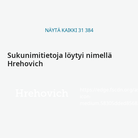
NÄYTÄ KAIKKI 31 384
Sukunimitietoja löytyi nimellä
Hrehovich
https://edge.fscdn.org/as
Hrehovich
icon-
medium.58305dded85682