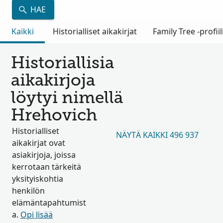
HAE
Kaikki
Historialliset aikakirjat
Family Tree -profiil
Historiallisia
aikakirjoja
löytyi nimellä
Hrehovich
Historialliset
NÄYTÄ KAIKKI 496 937
aikakirjat ovat
asiakirjoja, joissa
kerrotaan tärkeitä
yksityiskohtia
henkilön
elämäntapahtumist
a.
Opi lisää