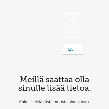
Hrehovich
löytyy
yleensä
maasta
Kroatia.
LISÄÄ TIETOA AIHEES
Meillä saattaa olla
sinulle lisää tietoa.
Kokeile etsiä tästä muusta aineistosta.