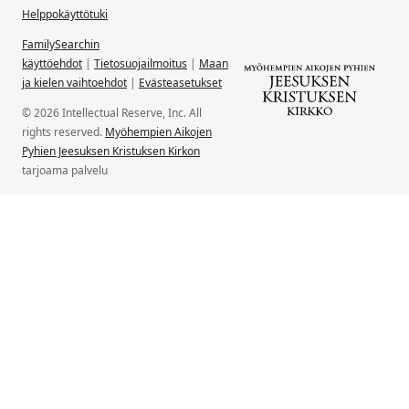
Helppokäyttötuki
FamilySearchin
käyttöehdot
|
Tietosuojailmoitus
|
Maan
ja kielen vaihtoehdot
|
Evästeasetukset
© 2026 Intellectual Reserve, Inc. All
rights reserved.
Myöhempien Aikojen
Pyhien Jeesuksen Kristuksen Kirkon
tarjoama palvelu