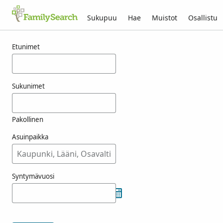
Sukupuu
Hae
Muistot
Osallistu
Tulokset nimelle hrehovich
Etunimet
Sukunimet
Pakollinen
Asuinpaikka
Syntymävuosi