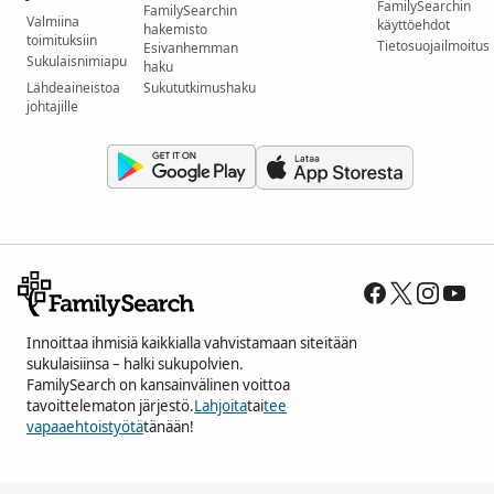
FamilySearchin
FamilySearchin
Valmiina
käyttöehdot
hakemisto
toimituksiin
Tietosuojailmoitus
Esivanhemman
Sukulaisnimiapu
haku
Lähdeaineistoa
Sukututkimushaku
johtajille
Innoittaa ihmisiä kaikkialla vahvistamaan siteitään
sukulaisiinsa – halki sukupolvien.
FamilySearch on kansainvälinen voittoa
tavoittelematon järjestö.
Lahjoita
tai
tee
vapaaehtoistyötä
tänään!