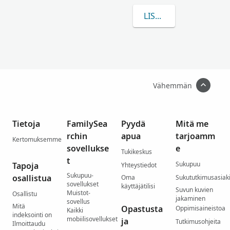
LISÄÄ TIETOA AIHEE
Vähemmän
Tietoja
FamilySea
Pyydä
Mitä me
rchin
apua
tarjoamm
Kertomuksemme
sovellukse
e
Tukikeskus
t
Sukupuu
Tapoja
Yhteystiedot
Sukupuu-
osallistua
Oma
Sukututkimusasiaki
sovellukset
käyttäjätilisi
Suvun kuvien
Muistot-
Osallistu
jakaminen
sovellus
Mitä
Opastusta
Oppimisaineistoa
Kaikki
indeksointi on
mobiilisovellukset
ja
Tutkimusohjeita
Ilmoittaudu