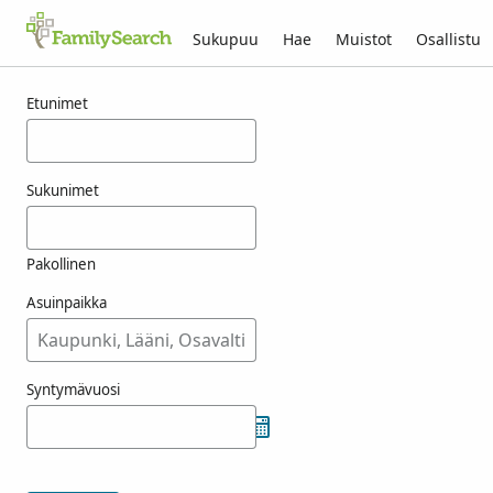
Sukupuu
Hae
Muistot
Osallistu
Tulokset nimelle hrehorowicz
Etunimet
Sukunimet
Pakollinen
Asuinpaikka
Syntymävuosi