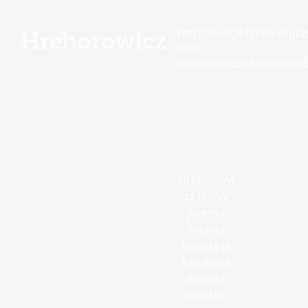
https://edge.fscdn.org/as
Hrehorowicz
icon-
medium.58305dded85682
Hrehorowi
cz löytyy
yleensä
maasta
Itävalta ja
kahdesta
muusta
maasta.