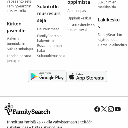
vapaaehtoiseksi
oppimista
Sukunimien
Sukututki
FamilySearchin
merkityksiä
Aloitusopas
Tutkimustila
musresurs
Oppimiskeskus
Lakikesku
seja
Kirkon
Sukututkimuksen
s
Hautausmaat
jäsenille
tutkimuswiki
FamilySearchin
FamilySearchin
Valmiina
käyttöehdot
hakemisto
toimituksiin
Tietosuojailmoitus
Esivanhemman
Sukulaisnimiapu
haku
Lähdeaineistoa
Sukututkimushaku
johtajille
Innoittaa ihmisiä kaikkialla vahvistamaan siteitään
sukulaisiinsa – halki sukupolvien.