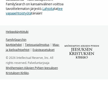
FamilySearch on kansainvälinen voittoa
tavoittelematon järjestö.
Lahjoita
tai
tee
vapaaehtoistyötä
tänään!
Helppokäyttötuki
FamilySearchin
käyttöehdot
|
Tietosuojailmoitus
|
Maa-
ja kielivaihtoehtot
|
Evästeasetukset
© 2026 Intellectual Reserve, Inc. All
rights reserved. Palveluntarjoaja
Myöhempien Aikojen Pyhien Jeesuksen
Kristuksen Kirkko
.