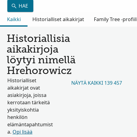
HAE
Kaikki
Historialliset aikakirjat
Family Tree -profiil
Historiallisia
aikakirjoja
löytyi nimellä
Hrehorowicz
Historialliset
NÄYTÄ KAIKKI 139 457
aikakirjat ovat
asiakirjoja, joissa
kerrotaan tärkeitä
yksityiskohtia
henkilön
elämäntapahtumist
a.
Opi lisää