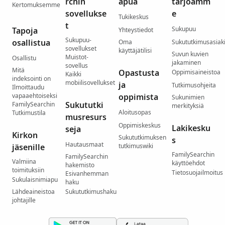
rchin
apua
tarjoamm
Kertomuksemme
sovellukse
e
Tukikeskus
t
Sukupuu
Tapoja
Yhteystiedot
Sukupuu-
osallistua
Oma
Sukututkimusasiaki
sovellukset
käyttäjätilisi
Suvun kuvien
Muistot-
Osallistu
jakaminen
sovellus
Mitä
Opastusta
Oppimisaineistoa
Kaikki
indeksointi on
mobiilisovellukset
ja
Tutkimusohjeita
Ilmoittaudu
vapaaehtoiseksi
oppimista
Sukunimien
Sukututki
FamilySearchin
merkityksiä
Aloitusopas
Tutkimustila
musresurs
Oppimiskeskus
Lakikesku
seja
Kirkon
Sukututkimuksen
s
Hautausmaat
jäsenille
tutkimuswiki
FamilySearchin
FamilySearchin
Valmiina
käyttöehdot
hakemisto
toimituksiin
Tietosuojailmoitus
Esivanhemman
Sukulaisnimiapu
haku
Lähdeaineistoa
Sukututkimushaku
johtajille