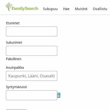
Sukupuu
Hae
Muistot
Osallistu
Tulokset nimelle goeble
Etunimet
Sukunimet
Pakollinen
Asuinpaikka
Syntymävuosi