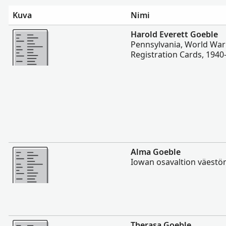
Kuva
Nimi
Enemmän
Harold Everett Goeble
Pennsylvania, World War 
Registration Cards, 1940
Enemmän
Alma Goeble
Iowan osavaltion väestö
Enemmän
Therasa Goeble