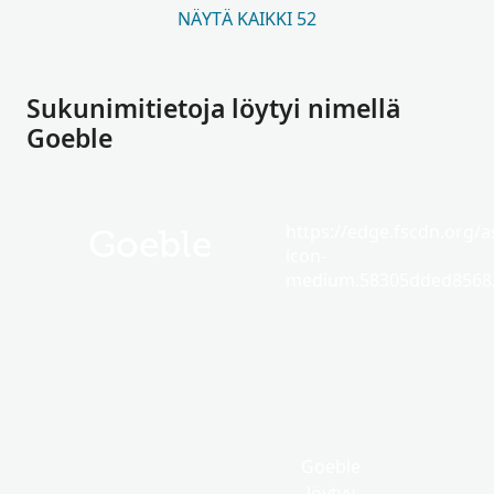
NÄYTÄ KAIKKI 52
Sukunimitietoja löytyi nimellä
Goeble
https://edge.fscdn.org/as
Goeble
icon-
medium.58305dded85682
Goeble
löytyy