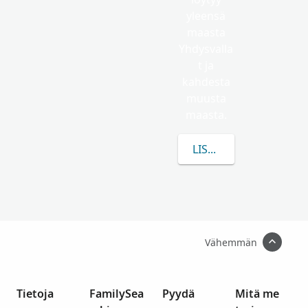
yleensä
maasta
Yhdysvalla
t ja
kahdesta
muusta
maasta.
LISÄÄ TIETOA AIHEES
Vähemmän
Tietoja
FamilySea
Pyydä
Mitä me