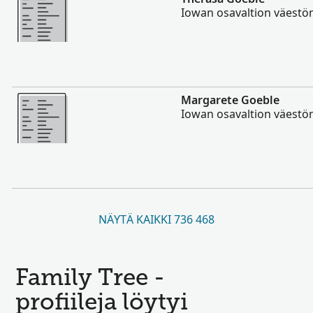
Iowan osavaltion väestö
Enemmän
Margarete Goeble
Iowan osavaltion väestö
NÄYTÄ KAIKKI 736 468
Family Tree -
profiileja löytyi