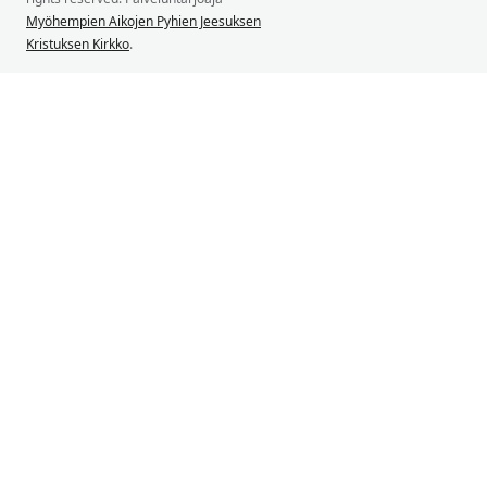
Myöhempien Aikojen Pyhien Jeesuksen
Kristuksen Kirkko
.