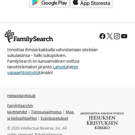
Innoittaa ihmisiä kaikkialla vahvistamaan siteitään
sukulaisiinsa – halki sukupolvien.
FamilySearch on kansainvälinen voittoa
tavoittelematon järjestö.
Lahjoita
tai
tee
vapaaehtoistyötä
tänään!
Helppokäyttötuki
FamilySearchin
käyttöehdot
|
Tietosuojailmoitus
|
Maa-
ja kielivaihtoehtot
|
Evästeasetukset
© 2026 Intellectual Reserve, Inc. All
rights reserved. Palveluntarjoaja