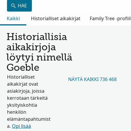
HAE
Kaikki
Historialliset aikakirjat
Family Tree -profiil
Historiallisia
aikakirjoja
löytyi nimellä
Goeble
Historialliset
NÄYTÄ KAIKKI 736 468
aikakirjat ovat
asiakirjoja, joissa
kerrotaan tärkeitä
yksityiskohtia
henkilön
elämäntapahtumist
a.
Opi lisää