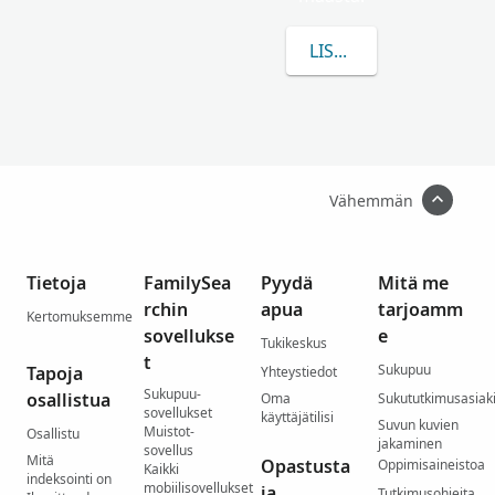
LISÄÄ TIETOA AIHEEST
Vähemmän
Tietoja
FamilySea
Pyydä
Mitä me
rchin
apua
tarjoamm
Kertomuksemme
sovellukse
e
Tukikeskus
t
Sukupuu
Tapoja
Yhteystiedot
Sukupuu-
osallistua
Oma
Sukututkimusasiaki
sovellukset
käyttäjätilisi
Suvun kuvien
Muistot-
Osallistu
jakaminen
sovellus
Mitä
Opastusta
Oppimisaineistoa
Kaikki
indeksointi on
mobiilisovellukset
ja
Tutkimusohjeita