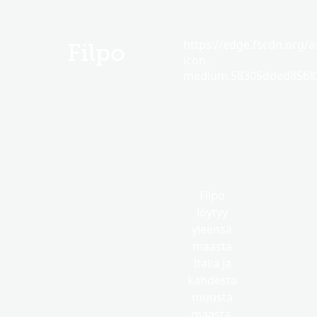
https://edge.fscdn.org/as
Filpo
icon-
medium.58305dded85682
Filpo
löytyy
yleensä
maasta
Italia ja
kahdesta
muusta
maasta.