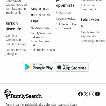
Ilmoittaudu
vapaaehtoiseksi
oppimista
Sukunimien
Sukututki
FamilySearchin
merkityksiä
Aloitusopas
Tutkimustila
musresurs
Oppimiskeskus
Lakikesku
seja
Kirkon
Sukututkimuksen
s
Hautausmaat
jäsenille
tutkimuswiki
FamilySearchin
FamilySearchin
Valmiina
käyttöehdot
hakemisto
toimituksiin
Tietosuojailmoitus
Esivanhemman
Sukulaisnimiapu
haku
Lähdeaineistoa
Sukututkimushaku
johtajille
Innoittaa ihmisiä kaikkialla vahvistamaan siteitään