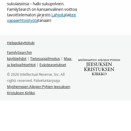
sukulaisiinsa – halki sukupolvien.
FamilySearch on kansainvälinen voittoa
tavoittelematon järjestö.
Lahjoita
tai
tee
vapaaehtoistyötä
tänään!
Helppokäyttötuki
FamilySearchin
käyttöehdot
|
Tietosuojailmoitus
|
Maa-
ja kielivaihtoehtot
|
Evästeasetukset
© 2026 Intellectual Reserve, Inc. All
rights reserved. Palveluntarjoaja
Myöhempien Aikojen Pyhien Jeesuksen
Kristuksen Kirkko
.