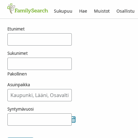
Sukupuu
Hae
Muistot
Osallistu
Tulokset nimelle filpo
Etunimet
Sukunimet
Pakollinen
Asuinpaikka
Syntymävuosi