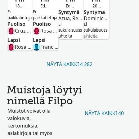
1871-Edesmennyt
Edesmennyt
Edesmennyt
-2010
Mies
Mies
Syntymä
Mies
Syntymä
Mies
Ei
Ei
paikkatietoja
paikkatietoja
Azua, República Dominicana
Dominican Republic
Puoliso
Puoliso
Ei
Ei
Cruz Altagracia Mendoza Agesta
Rosa Escala
sukulaisuuss
sukulaisuuss
uhteita
uhteita
Lapsi
Lapsi
Rosa Silvera
Francisco Filpo
NÄYTÄ KAIKKI 4 282
Muistoja löytyi
nimellä Filpo
Muistot voivat olla
NÄYTÄ KAIKKI 40
valokuvia,
kertomuksia,
asiakirjoja tai myös