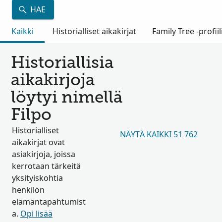
HAE
Kaikki
Historialliset aikakirjat
Family Tree -profiil
Historiallisia
aikakirjoja
löytyi nimellä
Filpo
Historialliset
NÄYTÄ KAIKKI 51 762
aikakirjat ovat
asiakirjoja, joissa
kerrotaan tärkeitä
yksityiskohtia
henkilön
elämäntapahtumist
a.
Opi lisää