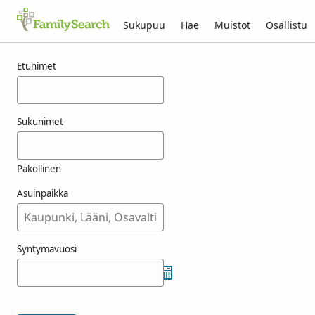
Sukupuu
Hae
Muistot
Osallistu
Tulokset nimelle feniman
Etunimet
Sukunimet
Pakollinen
Asuinpaikka
Syntymävuosi