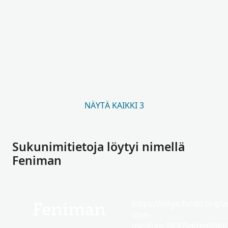
NÄYTÄ KAIKKI 3
Sukunimitietoja löytyi nimellä
Feniman
https://edge.fscdn.org/as
Feniman
icon-
medium.58305dded85682