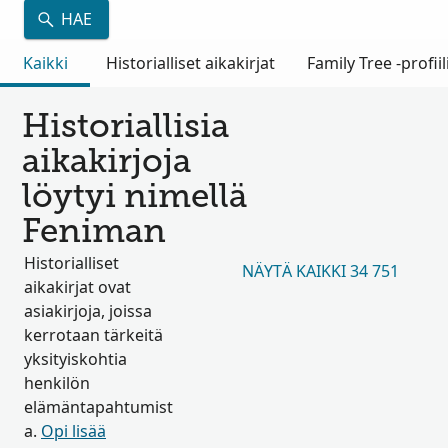
HAE
Kaikki
Historialliset aikakirjat
Family Tree -profiil
Historiallisia
aikakirjoja
löytyi nimellä
Feniman
Historialliset
NÄYTÄ KAIKKI 34 751
aikakirjat ovat
asiakirjoja, joissa
kerrotaan tärkeitä
yksityiskohtia
henkilön
elämäntapahtumist
a.
Opi lisää