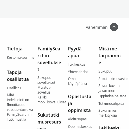
Vähemmän
Tietoja
FamilySea
Pyydä
Mitä me
rchin
apua
tarjoamm
Kertomuksemme
sovellukse
e
Tukikeskus
t
Sukupuu
Tapoja
Yhteystiedot
Sukupuu-
osallistua
Oma
Sukututkimusasiaki
sovellukset
käyttäjätilisi
Suvun kuvien
Muistot-
Osallistu
jakaminen
sovellus
Mitä
Opastusta
Oppimisaineistoa
Kaikki
indeksointi on
mobiilisovellukset
ja
Tutkimusohjeita
Ilmoittaudu
vapaaehtoiseksi
oppimista
Sukunimien
Sukututki
FamilySearchin
merkityksiä
Aloitusopas
Tutkimustila
musresurs
Oppimiskeskus
Lakikesku
seja