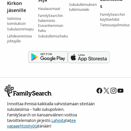
Kirkon
Sukututkimuksen
s
Hautausmaat
jäsenille
tutkimuswiki
FamilySearchin
FamilySearchin
Valmiina
käyttöehdot
hakemisto
toimituksiin
Tietosuojailmoitus
Esivanhemman
Sukulaisnimiapu
haku
Lähdeaineistoa
Sukututkimushaku
johtajille
Innoittaa ihmisiä kaikkialla vahvistamaan siteitään
sukulaisiinsa – halki sukupolvien.
FamilySearch on kansainvälinen voittoa
tavoittelematon järjestö.
Lahjoita
tai
tee
vapaaehtoistyötä
tänään!