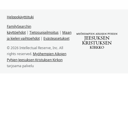
Helppokäyttötuki
FamilySearchin
käyttöehdot
|
Tietosuojailmoitus
|
Maan
ja kielen vaihtoehdot
|
Evästeasetukset
© 2026 Intellectual Reserve, Inc. All
rights reserved.
Myöhempien Aikojen
Pyhien Jeesuksen Kristuksen Kirkon
tarjoama palvelu