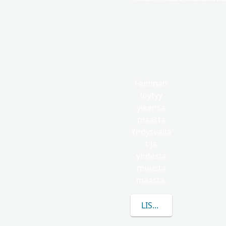
Feniman
löytyy
yleensä
maasta
Yhdysvalla
t ja
yhdestä
muusta
maasta.
LISÄÄ TIETOA AIHEES